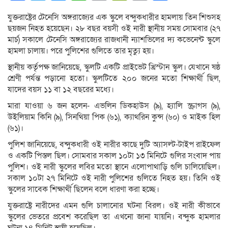
Link
যুক্তরাষ্ট্রের টেনেসি অঙ্গরাজ্যের এক স্কুলে বন্দুকধারীর হামলায় তিন শিশুসহ
ছয়জন নিহত হয়েছেন। ২৮ বছর বয়সী ওই নারী স্থানীয় সময় সোমবার (২৭
মার্চ) সকালে টেনেসি অঙ্গরাজ্যের রাজধানী ন্যাশভিলের দ্য কভেনেন্ট স্কুলে
হামলা চালায়। পরে পুলিশের গুলিতে তার মৃত্যু হয়।
স্থানীয় কর্তৃপক্ষ জানিয়েছে, স্কুলটি একটি প্রাইভেট খ্রিস্টান স্কুল। যেখানে ষষ্ঠ
শ্রেণী পর্যন্ত পড়ানো হতো। স্কুলটিতে ২০০ জনের মতো শিক্ষার্থী ছিল,
যাদের বয়স ১১ বা ১২ বছরের মধ্যে।
মারা যাওয়া ৬ জন হলেন- এভলিন ডিকহাউস (৯), হ্যালি স্ক্রাগস (৯),
উইলিয়াম কিনি (৯), সিনথিয়া পিক (৬১), ক্যাথরিন কুন্স (৬০) ও মাইক হিল
(৬১)।
পুলিশ জানিয়েছে, বন্দুকধারী ওই নারীর কাছে দুটি অ্যাসল্ট-টাইপ রাইফেল
ও একটি পিস্তল ছিল। সোমবার সকাল ১০টা ১৩ মিনিটে গুলির সংবাদ পায়
পুলিশ। ওই নারী স্কুলের লবির মতো স্থানে এলোপাথাড়ি গুলি চালিয়েছিল।
সকাল ১০টা ২৭ মিনিটে ওই নারী পুলিশের গুলিতে নিহত হয়। তিনি ওই
স্কুলের সাবেক শিক্ষার্থী ছিলেন বলে ধারণা করা হচ্ছে।
যুক্তরাষ্ট্রে নারীদের এমন গুলি চালানোর ঘটনা বিরল। ওই নারী কীভাবে
স্কুলের ভেতরে প্রবেশ করেছিল তা এখনো জানা যায়নি। বন্দুক হামলার