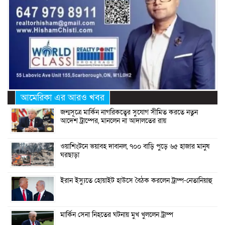
আমেরিকা এর আরও খবর
জন্মসূত্রে মার্কিন নাগরিকত্বের সুযোগ সীমিত করতে নতুন
আদেশ ট্রাম্পের, মানলেন না আদালতের রায়
ওয়াশিংটনে ভয়াবহ দাবানল, ৭০০ বাড়ি পুড়ে ৬৫ হাজার মানুষ
ঘরছাড়া
ইরান ইস্যুতে হোয়াইট হাউসে বৈঠক করলেন ট্রাম্প-নেতানিয়াহু
মার্কিন সেনা নিহতের ঘটনায় মুখ খুললেন ট্রাম্প