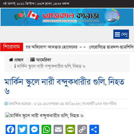
৭ই আগস্ট, ২০২৬ খ্রিস্টাব্দ
|
২৩শে শ্রাবণ, ১৪৩৩ বঙ্গাব্দ
মেনু
শিরোনাম
ত্রে ইতিহাস বিকৃত করার অভিযোগ আখতার হোসেনের
» «
বেরোবিতে ছাত্রদল-ছাত্রশিবির
প্রচ্ছদ
আমেরিকা
মার্কিন স্কুলে নারী বন্দুকধারীর গুলি, নিহত ৬
মার্কিন স্কুলে নারী বন্দুকধারীর গুলি, নিহত
৬
প্রকাশিত হয়েছে : ৬:১৯:২৬,অপরাহ্ন ২৯ মার্চ ২০২৩ | সংবাদটি ১৫৫ বার পঠিত
Facebook
Twitter
Messenger
WhatsApp
Email
PrintFriendly
Copy
Share