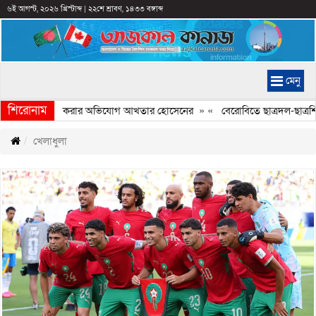
৬ই আগস্ট, ২০২৬ খ্রিস্টাব্দ
|
২২শে শ্রাবণ, ১৪৩৩ বঙ্গাব্দ
মেনু
শিরোনাম
 ইতিহাস বিকৃত করার অভিযোগ আখতার হোসেনের
» «
বেরোবিতে ছাত্রদল-ছাত্রশিবির সং
খেলাধুলা