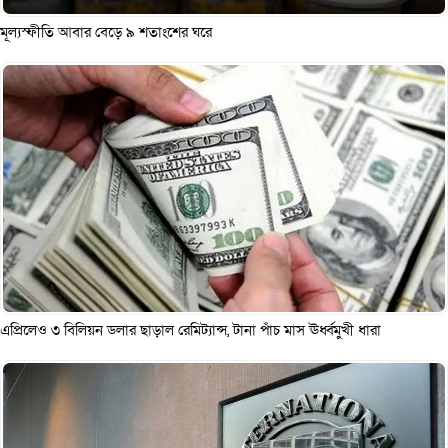
মূল্যস্ফীতি আবার বেড়ে ৯ শতাংশের ঘরে
এপ্রিলেও ৩ বিলিয়ন ডলার ছাড়াল রেমিট্যান্স, টানা পাঁচ মাস ঊর্ধ্বমুখী ধারা