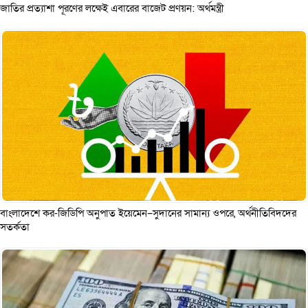
জাতির প্রত্যাশা পূরণের লক্ষেই এবারের বাজেট প্রণয়ন: অর্থমন্ত্রী
বাংলাদেশে কর-জিডিপি অনুপাত ইয়েমেন–সুদানের সামান্য ওপরে, অর্থনীতিবিদদের
সতর্কতা