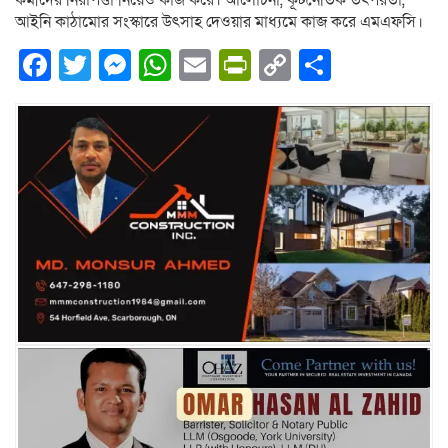
কর্মীদের নিরাপত্তা নিয়েও কাজ করে। আলোচনা, কূটনৈতিক তৎপরতা,
আইনি কাঠামোর সংস্কারে উৎসাহ দেওয়ার মাধ্যমে কাজ করে এমএফসি।
Facebook
Twitter
Messenger
WhatsApp
Email
PrintFriendly
Copy
Share
Link