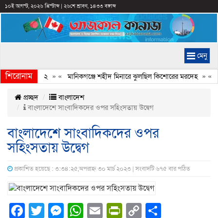
১০ই আগস্ট, ২০২৬ খ্রিস্টাব্দ
|
২৬শে শ্রাবণ, ১৪৩৩ বঙ্গাব্দ
মেনু
শিরোনাম
 ধাক্কা, নিহত ২
» «
মানিকগঞ্জে শহীদ মিনারে ঝুলছিল কিশোরের মরদেহ
» «
গণঅ
প্রচ্ছদ
বাংলাদেশ
বাংলাদেশে সাংবাদিকদের ওপর সহিংসতায় উদ্বেগ
বাংলাদেশে সাংবাদিকদের ওপর
সহিংসতায় উদ্বেগ
প্রকাশিত হয়েছে : ৩:৩৪:২৫,অপরাহ্ন ৩০ মার্চ ২০২৩ | সংবাদটি ৬৭৫ বার পঠিত
Facebook
Twitter
Messenger
WhatsApp
Email
PrintFriendly
Copy
Share