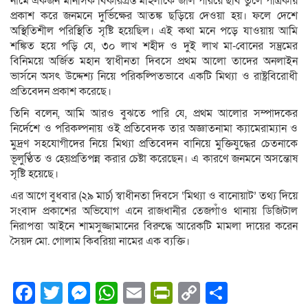
নামে একজন মানসিক বিকারগ্রস্ত মহিলাকে জাল পরিয়ে ছবি তুলে পত্রিকায়
প্রকাশ করে জনমনে দুর্ভিক্ষের আতঙ্ক ছড়িয়ে দেওয়া হয়। ফলে দেশে
অস্থিতিশীল পরিস্থিতি সৃষ্টি হয়েছিল। এই কথা মনে পড়ে যাওয়ায় আমি
শঙ্কিত হয়ে পড়ি যে, ৩০ লাখ শহীদ ও দুই লাখ মা-বোনের সম্ভ্রমের
বিনিময়ে অর্জিত মহান স্বাধীনতা দিবসে প্রথম আলো তাদের অনলাইন
ভার্সনে অসৎ উদ্দেশ্য নিয়ে পরিকল্পিতভাবে একটি মিথ্যা ও রাষ্ট্রবিরোধী
প্রতিবেদন প্রকাশ করেছে।
তিনি বলেন, আমি আরও বুঝতে পারি যে, প্রথম আলোর সম্পাদকের
নির্দেশে ও পরিকল্পনায় ওই প্রতিবেদক তার অজ্ঞাতনামা ক্যামেরাম্যান ও
মুদ্রণ সহযোগীদের নিয়ে মিথ্যা প্রতিবেদন বানিয়ে মুক্তিযুদ্ধের চেতনাকে
ভূলুণ্ঠিত ও হেয়প্রতিপন্ন করার চেষ্টা করেছেন। এ কারণে জনমনে অসন্তোষ
সৃষ্টি হয়েছে।
এর আগে বুধবার (২৯ মার্চ) স্বাধীনতা দিবসে ‘মিথ্যা ও বানোয়াট’ তথ্য দিয়ে
সংবাদ প্রকাশের অভিযোগ এনে রাজধানীর তেজগাঁও থানায় ডিজিটাল
নিরাপত্তা আইনে শামসুজ্জামানের বিরুদ্ধে আরেকটি মামলা দায়ের করেন
সৈয়দ মো. গোলাম কিবরিয়া নামের এক ব্যক্তি।
Facebook
Twitter
Messenger
WhatsApp
Email
PrintFriendly
Copy
Share