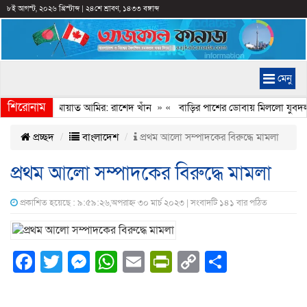
৮ই আগস্ট, ২০২৬ খ্রিস্টাব্দ
|
২৪শে শ্রাবণ, ১৪৩৩ বঙ্গাব্দ
মেনু
শিরোনাম
ইমানি করেন জামায়াত আমির: রাশেদ খাঁন
» «
বাড়ির পাশের ডোবায় মিললো যুবদল নে
প্রচ্ছদ
বাংলাদেশ
প্রথম আলো সম্পাদকের বিরুদ্ধে মামলা
প্রথম আলো সম্পাদকের বিরুদ্ধে মামলা
প্রকাশিত হয়েছে : ৯:৫৯:২৬,অপরাহ্ন ৩০ মার্চ ২০২৩ | সংবাদটি ১৪১ বার পঠিত
Facebook
Twitter
Messenger
WhatsApp
Email
PrintFriendly
Copy
Share
Link