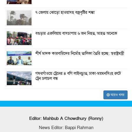
৭ জেলায় ঝোড়ো হাওয়াসহ বজ্রবৃষ্টির শঙ্কা
বগুড়ার এরুলিয়ায় বাসচাপায় ৬ জন নিহত, আহত অনেকে
শীর্ষ মাদক কারবারিদের নির্মোহ তালিকা তৈরি হচ্ছে: স্বরাষ্ট্রমন্ত্রী
গফরগাঁওয়ে ট্রেনের ৪ বগি লাইনচ্যুত, ঢাকা-ময়মনসিংহ রুটে
ট্রেন চলাচল বন্ধ
আরও খবর
Editor: Mahbub A Chowdhury (Ronny)
News Editor: Bappi Rahman