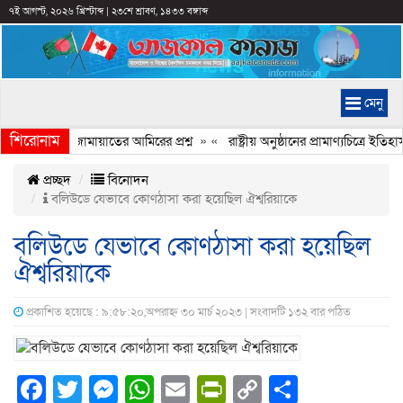
৭ই আগস্ট, ২০২৬ খ্রিস্টাব্দ
|
২৩শে শ্রাবণ, ১৪৩৩ বঙ্গাব্দ
মেনু
শিরোনাম
চ্ছে কেন, জামায়াতের আমিরের প্রশ্ন
» «
রাষ্ট্রীয় অনুষ্ঠানের প্রামাণ্যচিত্রে ই
প্রচ্ছদ
বিনোদন
বলিউডে যেভাবে কোণঠাসা করা হয়েছিল ঐশ্বরিয়াকে
বলিউডে যেভাবে কোণঠাসা করা হয়েছিল
ঐশ্বরিয়াকে
প্রকাশিত হয়েছে : ৯:৫৮:২০,অপরাহ্ন ৩০ মার্চ ২০২৩ | সংবাদটি ১৩২ বার পঠিত
Facebook
Twitter
Messenger
WhatsApp
Email
PrintFriendly
Copy
Share