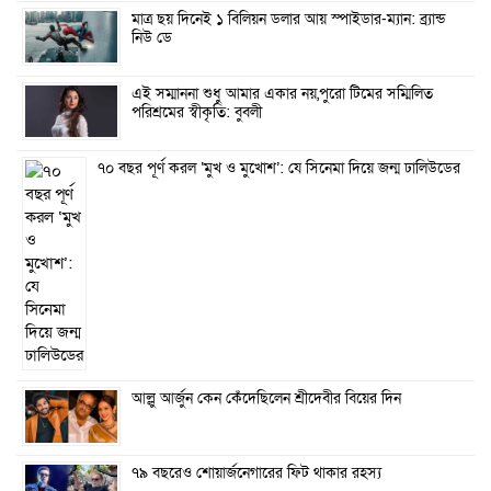
মাত্র ছয় দিনেই ১ বিলিয়ন ডলার আয় স্পাইডার-ম্যান: ব্র্যান্ড
নিউ ডে
এই সম্মাননা শুধু আমার একার নয়,পুরো টিমের সম্মিলিত
পরিশ্রমের স্বীকৃতি: বুবলী
৭০ বছর পূর্ণ করল ‘মুখ ও মুখোশ’: যে সিনেমা দিয়ে জন্ম ঢালিউডের
আল্লু আর্জুন কেন কেঁদেছিলেন শ্রীদেবীর বিয়ের দিন
৭৯ বছরেও শোয়ার্জনেগারের ফিট থাকার রহস্য