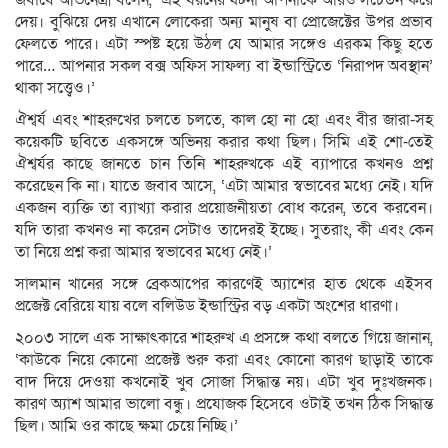
জবাবে অভিনেত্রী বলেন, ‘এই ধরনের ঘটনা আপনাকে আরও সচেতন করে
দেয়। বুঝিয়ে দেয় এখানে লোকেরা অন্য মানুষ বা প্রোজেক্টের উপর প্রভাব
ফেলতে পারে। এটা স্পষ্ট হয়ে উঠল যে আমার সঙ্গেও এরকম কিছু হতে
পারে… আপনার সকল বক্স অফিস সাফল্য বা ইন্ডাস্ট্রিতে ‘নিরাপদ অবস্থান’
থাকা সত্ত্বেও।’
ঐশ্বর্য এবং শাহরুখের চলতে চলতে, কাল হো না হো এবং বীর জারা-সহ
কয়েকটি ছবিতে একসঙ্গে অভিনয় করার কথা ছিল। সিমি এই শো-তেই
ঐশ্বর্যর কাছে জানতে চান তিনি শাহরুখকে এই ব্যাপারে কখনও প্রশ্ন
করেছেন কি না। যাতে জবাব আসে, ‘এটা আমার স্বভাবের মধ্যে নেই। যদি
একজন ব্যক্তি তা ব্যাখ্যা করার প্রয়োজনীয়তা বোধ করেন, তবে করবেন।
যদি তারা কখনও না করেন সেটাও তাদেরই ইচ্ছে। সুতরাং, কী এবং কেন
তা নিয়ে প্রশ্ন করা আমার স্বভাবের মধ্যে নেই।’
সালমান খানের সঙ্গে ব্রেকআপের কারণেই অ্যাশের হাত থেকে এইসব
প্রজেক্ট বেরিয়ে যায় বলে বলিউড ইন্ডাস্ট্রির বড় একটা অংশের ধারণা।
২০০৩ সালে এক সাক্ষাৎকারে শাহরুখ এ প্রসঙ্গে কথা বলতে গিয়ে জানান,
‘কাউকে নিয়ে কোনো প্রজেক্ট শুরু করা এবং কোনো কারণ ছাড়াই তাকে
বাদ দিয়ে দেওয়া কখনোই খুব সোজা সিদ্ধান্ত নয়। এটা খুব দুঃখজনক।
কারণ অ্যাশ আমার ভালো বন্ধু। প্রযোজক হিসেবে ওটাই তখন ঠিক সিদ্ধান্ত
ছিল। আমি ওর কাছে ক্ষমা চেয়ে নিচ্ছি।’