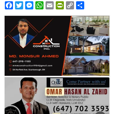
Facebook
Twitter
Messenger
WhatsApp
Email
PrintFriendly
Copy
Share
Link