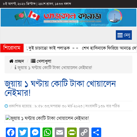
৮ই আগস্ট, ২০২৬ খ্রিস্টাব্দ
|
২৪শে শ্রাবণ, ১৪৩৩ বঙ্গাব্দ
মেনু
শিরোনাম
ল নেতার লাশ, দুই চাচাতো ভাই পলাতক
» «
শেখ হাসিনাকে ফিরিয়ে আনতে দেরি হচ্
প্রচ্ছদ
খেলাধুলা
জুয়ায় ১ ঘণ্টায় কোটি টাকা খোয়ালেন নেইমার!
জুয়ায় ১ ঘণ্টায় কোটি টাকা খোয়ালেন
নেইমার!
প্রকাশিত হয়েছে : ৯:৫৮:৩৩,অপরাহ্ন ৩০ মার্চ ২০২৩ | সংবাদটি ১৩৯ বার পঠিত
Facebook
Twitter
Messenger
WhatsApp
Email
PrintFriendly
Copy
Share