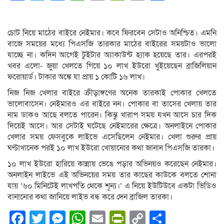
Link
চোট নিয়ে মাঠের বাইরে নেইমার। কবে ফিরবেন সেটাও অনিশ্চিত। এমনি
বাজে সময়ের মধ্যে পিএসজি তারকার মাঠের বাইরের সময়টাও ভালো
যাচ্ছে না। কদিন আগেই টুইটার অ্যাকাউন্ট হ্যাক হয়েছে তার। এরপরই
খবর এলো- জুয়া খেলতে গিয়ে ১০ লাখ ইউরো খুইয়েছেন ব্রাজিলিয়ান
ফরোয়ার্ড। টাকার অঙ্কে যা প্রায় ১ কোটি ১৬ লাখ।
নিজ নিজ খেলার বাইরে ক্রীড়াঙ্গণের অনেক তারকাই পোকার খেলতে
ভালোবাসেন। নেইমারও এর বাইরে নন। পোকার বা তাসের খেলায় তার
নাম ডাকও আছে বলতে পারেন। কিন্তু খারাপ সময় যখন আসে চার দিক
দিয়েই আসে। আর সেটাই ঘটেছে নেইমারের ক্ষেত্রে। অনলাইনে পোকার
খেলার সময় ফেসবুকে লাইভে এসেছিলেন নেইমার। খেলা শুরুর প্রায়
ঘণ্টাখানেক পরই ১০ লাখ ইউরো খোয়ানোর কথা জানান পিএসজি তারকা।
১০ লাখ ইউরো হারিয়ে কান্নায় ভেঙে পড়ার অভিনয়ও করেছেন নেইমার।
অনলাইন লাইভে এই অভিনয়ের সময় তার কাছের কাউকে বলতে শোনা
যায় ‘৬০ মিনিটেই লাখপতি থেকে শূন্য।’ এ নিয়ে ইউটিউবে একটা ভিডিও
বানানোর কথা জানিয়ে লাইভ বন্ধ করে দেন ব্রাজিল তারকা।
Facebook
Twitter
Messenger
WhatsApp
Email
PrintFriendly
Copy
Share