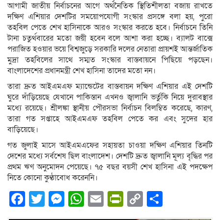
আগামী জাতীয় নির্বাচনের আগে অর্থনৈতিক স্থিতিশীলতা বজায় রাখতে
দক্ষিণ এশিয়ার দেশটির সময়োপযোগী সংস্কার প্রসঙ্গে বলা হয়, পুরো
তহবিল পেতে শেখ হাসিনাকে আরও সংস্কার করতে হবে। নির্বাচনে তিনি
টানা চতুর্থবারের মতো জয়ী হবেন বলে আশা করা হচ্ছে। ব্যালট বাক্সে
পরাজিত হওয়ার ভয়ে বিশ্বজুড়ে সরকারি দলের নেতারা প্রায়শই আন্তর্জাতিক
মুদ্রা তহবিলের সাথে সম্মত সংস্কার বাস্তবায়নে পিছিয়ে পড়ছেন।
বাংলাদেশের প্রধানমন্ত্রী শেখ হাসিনা তাদের মতো নন।
তারা দ্রুত আইএমএফ ম্যান্ডেটের বাস্তবায়ন দক্ষিণ এশিয়ার এই দেশটি
ঘুরে দাঁড়িয়েছে যেখানে পাকিস্তান এখনও জ্বালানি ভর্তুকি নিয়ে দুরাবস্থার
মধ্যে রয়েছে। শ্রীলঙ্কা স্থানীয় পৌরসভা নির্বাচন বিলম্বিত করেছে, কারণ,
তারা গত সপ্তাহে আইএমএফ তহবিল পেতে কর এবং সুদের হার
বাড়িয়েছে।
গত জুলাই মাসে আইএমএফের সহায়তা চাওয়া দক্ষিণ এশিয়ার তিনটি
দেশের মধ্যে সর্বশেষ ছিল বাংলাদেশ। দেশটি দ্রুত জ্বালানি মূল্য বৃদ্ধির পর
প্রথম ঋণ অনুমোদন পেয়েছে। ৭৫ বছর বয়সী শেখ হাসিনা এই পদক্ষেপ
নিতে কোনো কুণ্ঠাবোধ করেননি।
Facebook
Twitter
Messenger
WhatsApp
Email
PrintFriendly
Copy
Share
Link