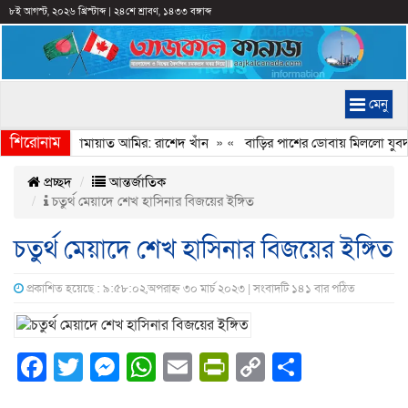
৮ই আগস্ট, ২০২৬ খ্রিস্টাব্দ
|
২৪শে শ্রাবণ, ১৪৩৩ বঙ্গাব্দ
মেনু
শিরোনাম
েইমানি করেন জামায়াত আমির: রাশেদ খাঁন
» «
বাড়ির পাশের ডোবায় মিললো যুবদল 
প্রচ্ছদ
আন্তর্জাতিক
চতুর্থ মেয়াদে শেখ হাসিনার বিজয়ের ইঙ্গিত
চতুর্থ মেয়াদে শেখ হাসিনার বিজয়ের ইঙ্গিত
প্রকাশিত হয়েছে : ৯:৫৮:০২,অপরাহ্ন ৩০ মার্চ ২০২৩ | সংবাদটি ১৪১ বার পঠিত
Facebook
Twitter
Messenger
WhatsApp
Email
PrintFriendly
Copy
Share
Link