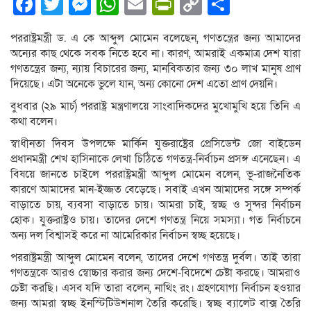
Facebook
Twitter
Messenger
WhatsApp
Email
PrintFriendly
Copy
Share
Link
পররাষ্ট্রমন্ত্রী ড. এ কে আব্দুল মোমেন বলেছেন, গণতন্ত্রের জন্য আমাদের
অন্যের কাছ থেকে সবক নিতে হবে না। কারণ, আমরাই একমাত্র দেশ যারা
গণতন্ত্রের জন্য, ন্যায় বিচারের জন্য, মানবিকতার জন্য ৩০ লাখ মানুষ প্রাণ
দিয়েছে। এটা অনেকে ভুলে যান, অন্য কোনো দেশ এতো প্রাণ দেয়নি।
বুধবার (২৯ মার্চ) পররাষ্ট্র মন্ত্রণালয়ে সাংবাদিকদের মুখোমুখি হয়ে তিনি এ
কথা বলেন।
স্বাধীনতা দিবস উপলক্ষে মার্কিন যুক্তরাষ্ট্রের প্রেসিডেন্ট জো বাইডেন
প্রধানমন্ত্রী শেখ হাসিনাকে লেখা চিঠিতে গণতন্ত্র-নির্বাচন প্রসঙ্গ এনেছেন। এ
বিষয়ে জানতে চাইলে পররাষ্ট্রমন্ত্রী আব্দুল মোমেন বলেন, ভূ-রাজনৈতিক
কারণে আমাদের মান-ইজ্জত বেড়েছে। সবাই এখন আমাদের সঙ্গে সম্পর্ক
বাড়াতে চায়, ব্যবসা বাড়াতে চায়। আমরা চাই, স্বচ্ছ ও সুন্দর নির্বাচন
হোক। যুক্তরাষ্ট্রও চায়। তাদের দেশে গণতন্ত্র নিয়ে সমস্যা। গত নির্বাচনে
অন্য দল বিশ্বাসই করে না আমেরিকার নির্বাচন স্বচ্ছ হয়েছে।
পররাষ্ট্রমন্ত্রী আব্দুল মোমেন বলেন, তাদের দেশে গণতন্ত্র দুর্বল। তাই তারা
গণতন্ত্রকে আরও স্বোচ্চার করার জন্য দেশে-বিদেশে চেষ্টা করছে। আমরাও
চেষ্টা করছি। এসব যদি তারা বলেন, নাথিং রং। গ্রহণযোগ্য নির্বাচন হওয়ার
জন্য আমরা স্বচ্ছ ইনস্টিটিউশনাল তৈরি করেছি। স্বচ্ছ ব্যালেট বাক্স তৈরি