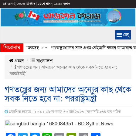
৯ই আগস্ট, ২০২৬ খ্রিস্টাব্দ
|
২৫শে শ্রাবণ, ১৪৩৩ বঙ্গাব্দ
মেনু
শিরোনাম
লছিল কিশোরের মরদেহ
» «
গণঅভ্যুত্থানের সঙ্গে প্রথম বেইমানি করেন জামায়াত আমি
প্রচ্ছদ
বাংলাদেশ
গণতন্ত্রের জন্য আমাদের অন্যের কাছ থেকে সবক নিতে হবে না:
পররাষ্ট্রমন্ত্রী
গণতন্ত্রের জন্য আমাদের অন্যের কাছ থেকে
সবক নিতে হবে না: পররাষ্ট্রমন্ত্রী
প্রকাশিত হয়েছে : ১০:০১:৩৮,অপরাহ্ন ৩০ মার্চ ২০২৩ | সংবাদটি ১৩৪ বার পঠিত