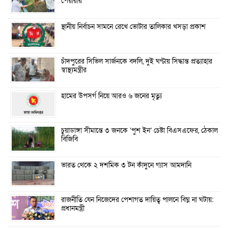
পেয়ারার
স্থানীয় নির্বাচন সামনে রেখে ভোটার তালিকার খসড়া প্রকাশ
চাঁদপুরের সিভিল সার্জনকে বদলি, দুই ঘণ্টায় সিদ্ধান্ত প্রত্যাহার
স্বাস্থ্যমন্ত্রীর
হামের উপসর্গ নিয়ে আরও ৬ জনের মৃত্যু
চুয়াডাঙ্গা সীমান্তে ৩ জনকে ‘পুশ ইন’ চেষ্টা বিএসএফের, ঠেকাল
বিজিবি
ভারত থেকে ২ দশমিক ৩ টন কাঁদুনে গ্যাস আমদানি
রাজনীতি যেন নিজেদের পেশাগত দায়িত্ব পালনে বিঘ্ন না ঘটায়:
প্রধানমন্ত্রী