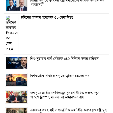
সিরিয়া ইস্যুতে তুরস্কের তীব্র সমালোচনা করলেন ইসরায়েলের
পররাষ্ট্রমন্ত্রী
হুথিদের হামলায় ইয়েমেনে ৩০ সেনা নিহত
শিশু সুরক্ষায় ব্যর্থ, মেটাকে ৯৪২ মিলিয়ন ডলার জরিমানা
বিশ্ববাজারে আবারও বাড়লো জ্বালানি তেলের দাম
জন্মসূত্রে মার্কিন নাগরিকত্বের সুযোগ সীমিত করতে নতুন
আদেশ ট্রাম্পের, মানলেন না আদালতের রায়
নরওয়ের কাছে হাই এক্সপ্লোসিভ অস্ত্র বিক্রি করবে যুক্তরাষ্ট্র, মূল্য