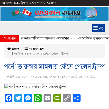
৭ই আগস্ট, ২০২৬ খ্রিস্টাব্দ
|
২৩শে শ্রাবণ, ১৪৩৩ বঙ্গাব্দ
মেনু
শিরোনাম
ণ্যচিত্রে ইতিহাস বিকৃত করার অভিযোগ আখতার হোসেনের
» «
বেরোবিতে ছাত্রদল-ছাত্র
প্রচ্ছদ
আন্তর্জাতিক
পর্নো তারকার মামলায় ফেঁসে গেলেন ট্রাম্প
পর্নো তারকার মামলায় ফেঁসে গেলেন ট্রাম্প
প্রকাশিত হয়েছে : ৪:০৩:২০,অপরাহ্ন ৩১ মার্চ ২০২৩ | সংবাদটি ১৪৯ বার পঠিত
Facebook
Twitter
Messenger
WhatsApp
Email
PrintFriendly
Copy
Share
Link