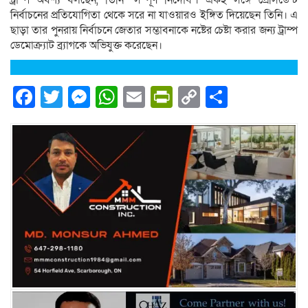
ট্রাম্প অবশ্য বলছেন, তিনি ‘সম্পূর্ণ নির্দোষ’। একই সঙ্গে প্রেসিডেন্ট
নির্বাচনের প্রতিযোগিতা থেকে সরে না যাওয়ারও ইঙ্গিত দিয়েছেন তিনি। এ
ছাড়া তার পুনরায় নির্বাচনে জেতার সম্ভাবনাকে নষ্টের চেষ্টা করার জন্য ট্রাম্প
ডেমোক্র্যাট ব্র্যাগকে অভিযুক্ত করেছেন।
Facebook
Twitter
Messenger
WhatsApp
Email
PrintFriendly
Copy
Share
Link