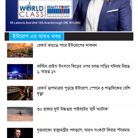
ইউরোপ এর আরও খবর
রেকর্ড ভাঙতে পারে ইউরোপের দাবানল
বার্লিনে প্রাইড উৎসবে ভিড়ের ওপর চলন্ত গাড়ির ঘটনায় নিহত
১, আহত ১৭
রেকর্ড তাপমাত্রায় পুড়ছে ইউরোপ, স্পেনে ৩ শতাধিকের বেশি
মৃত্যু
৩০ হাজার ফুট উচ্চতায় পাইলটের ‘হার্ট অ্যাটাক’
যুক্তরাজ্যে স্বাস্থ্যমন্ত্রীর পদত্যাগ, আরও সংকটে কিয়ার স্টারমার