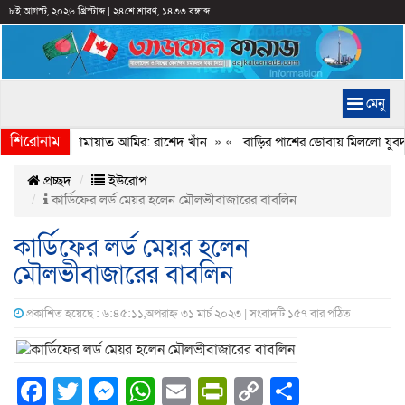
৮ই আগস্ট, ২০২৬ খ্রিস্টাব্দ
|
২৪শে শ্রাবণ, ১৪৩৩ বঙ্গাব্দ
মেনু
শিরোনাম
বেইমানি করেন জামায়াত আমির: রাশেদ খাঁন
» «
বাড়ির পাশের ডোবায় মিললো যুবদল 
প্রচ্ছদ
ইউরোপ
কা‌র্ডিফের লর্ড মেয়র হ‌লেন মৌলভীবাজা‌রের বাব‌লিন
কা‌র্ডিফের লর্ড মেয়র হ‌লেন
মৌলভীবাজা‌রের বাব‌লিন
প্রকাশিত হয়েছে : ৬:৪৫:১১,অপরাহ্ন ৩১ মার্চ ২০২৩ | সংবাদটি ১৫৭ বার পঠিত
Facebook
Twitter
Messenger
WhatsApp
Email
PrintFriendly
Copy
Share