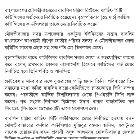
Link
বাংলাদেশের মৌলভীবাজা‌রের বাব‌লিন ম‌ল্লিক ব্রিটে‌নের কা‌র্ডিফ সি‌টি
কাউন্সিলের লর্ড মেয়র নির্বা‌চিত হ‌য়ে‌ছেন। বৃহস্প‌তিবার (৩১ মার্চ) কা‌র্ডিফ
কাউন্সিলের কাউন্সিলররা তা‌কে মেয়র নির্বাচিত ক‌রেন।
মৌলভীবাজার সদর উপ‌জেলার একাটুনা ইউনিয়‌নের সন্তান বাব‌লিন
বাংলা‌দেশ আওয়ামী লী‌গের জাতীয় প‌রিষদ সদস্য ও মৌলভীবাজার জেলা
ক‌মি‌টির সা‌বেক জ্যেষ্ঠ সহ-সভাপ‌তি মো. ফিরুজের মেয়ে।
বৃহস্প‌তিবার রা‌তে কাউন্সিলর বাব‌লিন সবার দোয়া ও সহ‌যোগিতা কামনা
ক‌রে ব‌লেন, প্রথমবা‌র কোনও বাংলাদেশি হি‌সে‌বে কা‌র্ডিফের লর্ড মেয়র
নির্বা‌চিত হ‌য়ে তি‌নি গ‌র্বিত ও আন‌ন্দিত।
ছোটবেলায় মা-বাবার সঙ্গে যুক্তরাজ্যে পাড়ি জমান তিনি। পরিবারের তিন
সন্তানের মধ্যে কনিষ্ঠ বাবলিন বায়ো-কেমি‌স্ট্রিতে স্নাতকোত্তর ডিগ্রি সম্পন্ন
করেন। পরবর্তীতে কার্ডিফ বিশ্ববিদ্যালয় থেকে পিএইচডি ডিগ্রি লাভ
করেন। গত সংসদ নির্বা‌চনে ‌ব্রিটে‌নের উদার ধারার রাজনৈতিক দল
লিবডেম (লিবারেল ডেমোক্র্যাট) তা‌কে ম‌নোনয়ন দেয়।
বাব‌লিন ম‌ল্লিক কা‌র্ডিফ সি‌টি কাউন্সিলের মেয়র নির্বা‌চিত হওয়ায় বন্ধন
মৌলভীবাজা‌রের কর্নধার কাউন্সিলার মু‌জিবুর রহমান জ‌সিম, একাটুনার
সা‌বেক চেয়ারম্যান লন্ডন প্রবাসী অদুদ আলমসহ মৌলভীবাজার জেলার