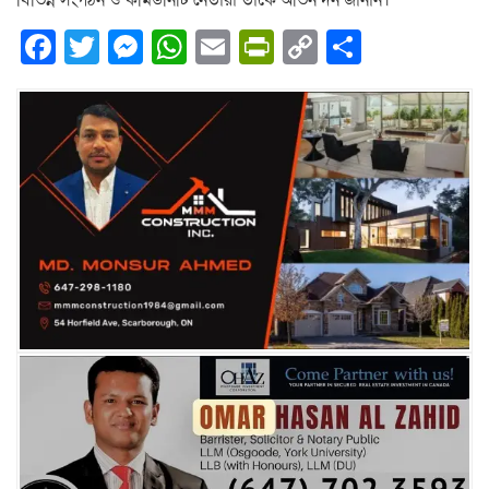
বি‌ভিন্ন সংগঠন ও ক‌মিউনিটি নেতারা তা‌কে অভিনন্দন জা‌নান।
Facebook
Twitter
Messenger
WhatsApp
Email
PrintFriendly
Copy
Share
Link