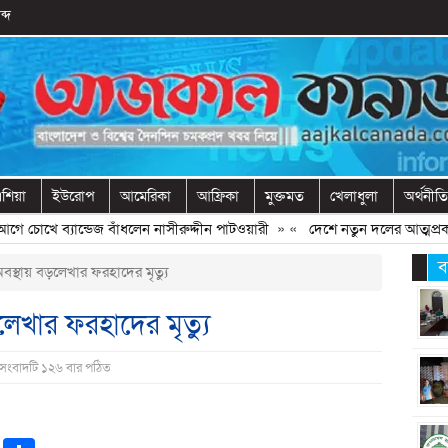
ব্দ
শিয়া
ইউরোপ
আমেরিকা
আফ্রিকা
মুক্তমত
খেলাধুলা
অর্থনীতি
 চোখে ব্যান্ডেজ বাঁধলেন নাসীরুদ্দীন পাটওয়ারী
» «
দেশে নতুন দলের আত্মপ্রকাশ, নে
ব
বস্থায় বড়লেখার ফরহাদের মৃত্যু
লেখার ফরহাদের মৃত্যু
 সংবাদটি ১২৬ বার পঠিত