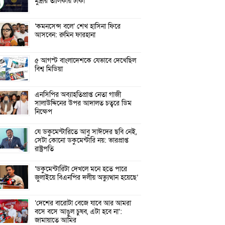
মুদ্রার তালিকায় টাকা
‘কমনসেন্স বলে’ শেখ হাসিনা ফিরে
আসবেন: রুমিন ফারহানা
৫ আগস্ট বাংলাদেশকে যেভাবে দেখেছিল
বিশ্ব মিডিয়া
এনসিপির অব্যাহতিপ্রাপ্ত নেতা গাজী
সালাউদ্দিনের উপর আদালত চত্বরে ডিম
নিক্ষেপ
যে ডকুমেন্টারিতে আবু সাঈদের ছবি নেই,
সেটা কোনো ডকুমেন্টারি নয়: ভারপ্রাপ্ত
রাষ্ট্রপতি
‘ডকুমেন্টারিটা দেখলে মনে হতে পারে
জুলাইয়ে বিএনপির দলীয় অভ্যুত্থান হয়েছে’
‘দেশের বারোটা বেজে যাবে আর আমরা
বসে বসে আঙুল চুষব, এটা হবে না’:
জামায়াতে আমির