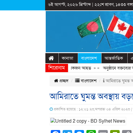
৬ই আগস্ট, ২০২৬ খ্রিস্টাব্দ
|
২২শে শ্রাবণ, ১৪৩৩ বঙ্গা
কানাডা
বাংলাদেশ
আন্তর্জাতিক
এ
শিরোনাম
বেরোবিতে ছাত্রদল-ছাত্রশিবির সংঘর্ষ, কয়েকজন আহত
» «
অনুষ্ঠানে বক্তব্যের আগে
প্রচ্ছদ
বাংলাদেশ
আমিরাতে ঘুমন্ত অ
আমিরাতে ঘুমন্ত অবস্থায় বড়
প্রকাশিত হয়েছে : ১২:০১:২৩,অপরাহ্ন ০৪ এপ্রিল ২০২৩ |