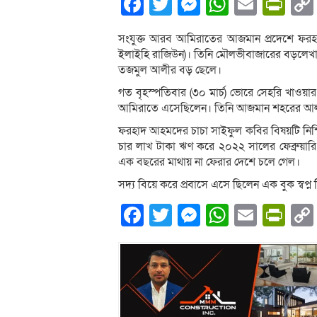
Facebook
Twitter
Messenger
WhatsA
Email
Pri
সংযুক্ত আরব আমিরাতের আজমান প্রদেশে ফরহাদ আ
ইলাইহি রাজিউন)। তিনি মৌলভীবাজারের বড়লেখা উ
তজমুল আলীর বড় ছেলে।
গত বৃহস্পতিবার (৩০ মার্চ) ভোরে সেহরি খাওয়া
আমিরাতে এসেছিলেন। তিনি আজমান শহরের আ
ফরহাদ আহমদের চাচা সাইফুল কবির বিষয়টি নিশ্চি
চার লাখ টাকা ঋণ করে ২০২২ সালের ফেব্রুয়ার
এক বছরের মাথায় না ফেরার দেশে চলে গেল।
সদ্য বিয়ে করে প্রবাসে এসে ছিলেন এক বুক স্বপ্ন 
Facebook
Twitter
Messenger
WhatsA
Email
Pri