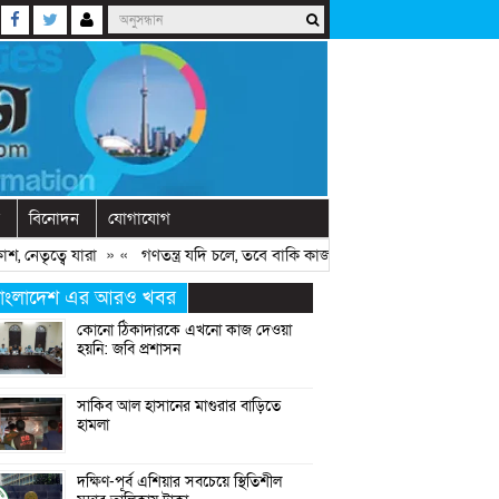
বিনোদন
যোগাযোগ
তৃত্বে যারা
» «
গণতন্ত্র যদি চলে, তবে বাকি কাজগুলো হয়ে যায়: মির্জা ফখরুল
»
াংলাদেশ এর আরও খবর
কোনো ঠিকাদারকে এখনো কাজ দেওয়া
হয়নি: জবি প্রশাসন
সাকিব আল হাসানের মাগুরার বাড়িতে
হামলা
দক্ষিণ-পূর্ব এশিয়ার সবচেয়ে স্থিতিশীল