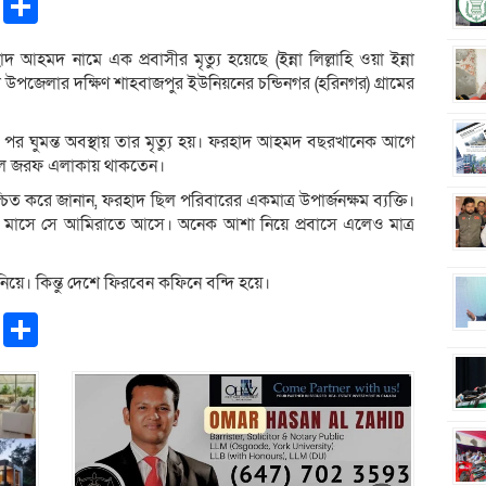
pp
ntFriendly
Copy
Share
Link
হমদ নামে এক প্রবাসীর মৃত্যু হয়েছে (ইন্না লিল্লাহি ওয়া ইন্না
পজেলার দক্ষিণ শাহবাজপুর ইউনিয়নের চন্ডিনগর (হরিনগর) গ্রামের
র পর ঘুমন্ত অবস্থায় তার মৃত্যু হয়। ফরহাদ আহমদ বছরখানেক আগে
ল জরফ এলাকায় থাকতেন।
ত করে জানান, ফরহাদ ছিল পরিবারের একমাত্র উপার্জনক্ষম ব্যক্তি।
ি মাসে সে আমিরাতে আসে। অনেক আশা নিয়ে প্রবাসে এলেও মাত্র
নিয়ে। কিন্তু দেশে ফিরবেন কফিনে বন্দি হয়ে।
pp
ntFriendly
Copy
Share
Link