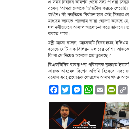
এ সময় নির্বাচন কমিশন থেকে সদ্য পাওয়া সিদ্ধান্ত ন
বলেন, ‘আমরা দেশকে ডিজিটাল করতে পেরেছি। ব
স্বাধীন। কী পদ্ধতিতে নির্বাচন হবে সেই সিদ্ধা
মাধ্যমে জানতে পারলাম তারা ঘোষণা করেছে যে
দল দলীয়ভাবে আলাপ আলোচনা করে জানাবে। তবে নির
করতে পারে।
মন্ত্রী আরো বলেন, ‘আরেকটি বিষয় হচ্ছে, ইভিএ
হয়েছে সেটি এক বিলিয়ন ডলারের বেশি। আজকে
কি না সে নিয়েও অনেকে প্রশ্ন তুলেছে।’
বিএফডিসির ব্যবস্থাপনা পরিচালক নুজহাত ইয়াসমিন
ফারুক আহমেদ বিশেষ অতিথি হিসেবে এবং চলচ
রহমান এবং প্রযোজক খোরশেদ আলম খসরু আলোচন
Facebook
Twitter
Messenger
WhatsA
Email
Pri