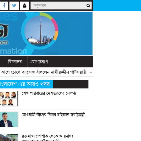
বিনোদন
যোগাযোগ
ে চোখে ব্যান্ডেজ বাঁধলেন নাসীরুদ্দীন পাটওয়ারী
» «
দেশে নতুন দলের আত্মপ্রকাশ, ন
াংলাদেশ এর আরও খবর
শেখ পরিবারের দেশত্যাগের নেপথ্য
আওয়ামী লীগের বিচার চাইলেন স্বরাষ্ট্রমন্ত্রী
রক্তমাখা পোশাক থেকে আয়নাঘর,