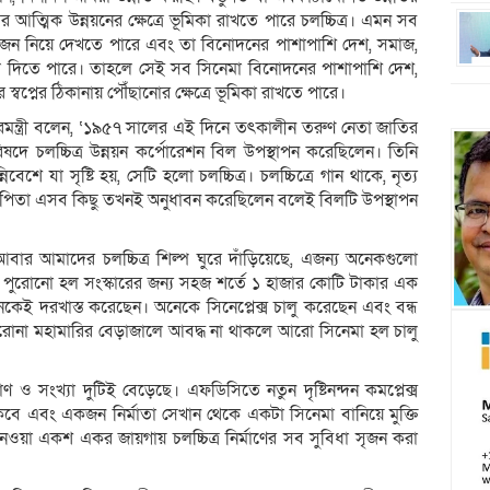
আত্মিক উন্নয়নের ক্ষেত্রে ভূমিকা রাখতে পারে চলচ্চিত্র। এমন সব
িজন নিয়ে দেখতে পারে এবং তা বিনোদনের পাশাপাশি দেশ, সমাজ,
 খুলে দিতে পারে। তাহলে সেই সব সিনেমা বিনোদনের পাশাপাশি দেশ,
ধুর স্বপ্নের ঠিকানায় পৌঁছানোর ক্ষেত্রে ভূমিকা রাখতে পারে।
চারমন্ত্রী বলেন, ‘১৯৫৭ সালের এই দিনে তৎকালীন তরুণ নেতা জাতির
রিষদে চলচ্চিত্র উন্নয়ন কর্পোরেশন বিল উপস্থাপন করেছিলেন। তিনি
েশে যা সৃষ্টি হয়, সেটি হলো চলচ্চিত্র। চলচ্চিত্রে গান থাকে, নৃত্য
তির পিতা এসব কিছু তখনই অনুধাবন করেছিলেন বলেই বিলটি উপস্থাপন
ত্বে আবার আমাদের চলচ্চিত্র শিল্প ঘুরে দাঁড়িয়েছে, এজন্য অনেকগুলো
ং পুরোনো হল সংস্কারের জন্য সহজ শর্তে ১ হাজার কোটি টাকার এক
ই দরখাস্ত করেছেন। অনেকে সিনেপ্লেক্স চালু করেছেন এবং বন্ধ
রোনা মহামারির বেড়াজালে আবদ্ধ না থাকলে আরো সিনেমা হল চালু
মাণ ও সংখ্যা দুটিই বেড়েছে। এফডিসিতে নতুন দৃষ্টিনন্দন কমপ্লেক্স
াকবে এবং একজন নির্মাতা সেখান থেকে একটা সিনেমা বানিয়ে মুক্তি
নেওয়া একশ একর জায়গায় চলচ্চিত্র নির্মাণের সব সুবিধা সৃজন করা