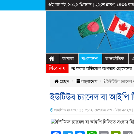
৬ই আগস্ট, ২০২৬ খ্রিস্টাব্দ
|
২২শে শ্রাবণ, ১৪৩৩ বঙ্গা
কানাডা
বাংলাদেশ
আন্তর্জাতিক
এ
শিরোনাম
ষ্ট্রীয় অনুষ্ঠানের প্রামাণ্যচিত্রে ইতিহাস বিকৃত করার অভিযোগ আখতার হোসেনের
» 
প্রচ্ছদ
বাংলাদেশ
ইউটিউব চ্যানেল বা
ইউটিউব চ্যানেল বা আইপি টিভি
প্রকাশিত হয়েছে : ১১:৫১:২৪,অপরাহ্ন ০৩ এপ্রিল ২০২৩ |