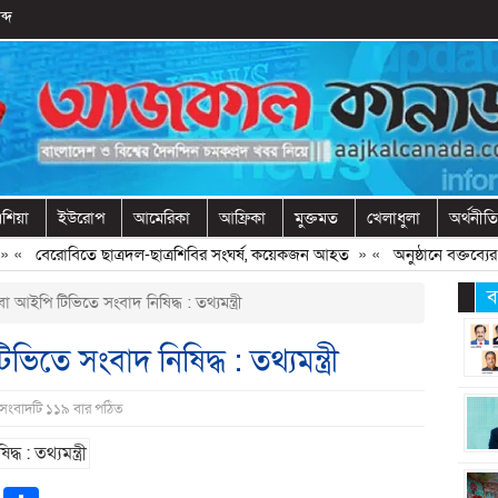
ব্দ
শিয়া
ইউরোপ
আমেরিকা
আফ্রিকা
মুক্তমত
খেলাধুলা
অর্থনীতি
«
বেরোবিতে ছাত্রদল-ছাত্রশিবির সংঘর্ষ, কয়েকজন আহত
» «
অনুষ্ঠানে বক্তব্যের আগ
ব
 আইপি টিভিতে সংবাদ নিষিদ্ধ : তথ্যমন্ত্রী
তে সংবাদ নিষিদ্ধ : তথ্যমন্ত্রী
 সংবাদটি ১১৯ বার পঠিত