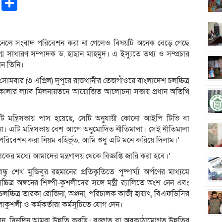
pp
ntFriendly
Copy
Share
Link
যানেলে সংবাদ পরিবেশন করা না গেলেও বিষয়টি অনেক বেড়ে গেছে
্ম সাধারণ সম্পাদক ড. হাছান মাহমুদ। এ ইস্যুতে তথ্য ও সম্প্রচার
নান তিনি।
োমবার (৩ এপ্রিল) দুপুরে রাজধানীর তেজগাঁওয়ে বাংলাদেশ চলচ্চিত্র
ান কালার ল্যাব মিলনায়তনে আয়োজিত আলোচনা সভায় প্রধান অতিথি
ি মন্ত্রিসভায় পাস হয়েছে, সেটি অনুযায়ী কোনো আইপি টিভি বা
। এটি মন্ত্রিসভায় বেশ আগে অনুমোদিত নীতিমালা। সেই নীতিমালা
রিবেশন করা নিয়ম বহির্ভূত, আমি শুধু এটি মনে করিয়ে দিলাম।’
 মধ্যে আমাদের মন্ত্রণালয় থেকে বিজ্ঞপ্তি জারি করা হবে।’
 শেখ মুজিবুর রহমানের প্রতিকৃতিতে পুষ্পার্ঘ্য অর্পণের মাধ্যমে
িত্র অঙ্গনের শিল্পী-কুশলীদের সঙ্গে মন্ত্রী র‌্যালিতে অংশ নেন এবং
চলচ্চিত্র তারকা রোজিনা, অঞ্জনা, পরিচালক কাজী হায়াৎ, বিএফডিসির
াকুশলী ও কর্মকর্তারা কর্মসূচিতে যোগ দেন।
বলেন, দিনদিন আমরা উন্নতি করছি। বস্তুগত বা অবকাঠামোগত উন্নতির