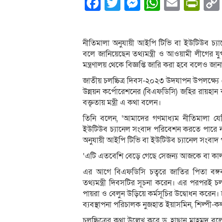
Facebook
Twitter
Messenger
WhatsA
Email
Pri
নীতিমালা অনুযায়ী আইপি টিভি বা ইউটিউব চ্
বলে জানিয়েছেন তথ্যমন্ত্রী ও আওয়ামী লীগের যুগ
মন্ত্রণালয় থেকে বিজ্ঞপ্তি জারি করা হবে বলেও জা
জাতীয় চলচ্চিত্র দিবস-২০২৩ উদযাপন উপলক্ষ্যে স
উন্নয়ন কর্পোরেশনের (বিএফডিসি) জহির রায়হ
বক্তৃতায় মন্ত্রী এ কথা বলেন।
তিনি বলেন, ‘আমাদের গণমাধ্যম নীতিমালা যেট
ইউটিউব চ্যানেল সংবাদ পরিবেশন করতে পারে না
অনুযায়ী আইপি টিভি বা ইউটিউব চ্যানেল সংবাদ প
‘এটি এতবেশি বেড়ে গেছে সেজন্য আজকে বা কালকের
এর আগে বিএফডিসি চত্বরে জাতির পিতা বঙ্গবন্ধু
তথ্যমন্ত্রী দিবসটির সূচনা করেন। এর পরপরই চলচ্চ
পায়রা ও বেলুন উড়িয়ে কর্মসূচির উদ্বোধন করেন। 
ব্যবস্থাপনা পরিচালক নুজহাত ইয়াসমিন, শিল্পী-কল
চলচ্চিত্রের কথা উল্লেখ করে ড. হাছান মাহমুদ 