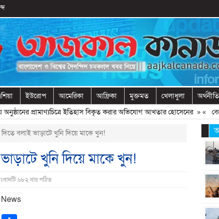
্দ
শিয়া
ইউরোপ
আমেরিকা
আফ্রিকা
মুক্তমত
খেলাধুলা
অর্থনীতি
 অনুষ্ঠানের প্রামাণ্যচিত্রে ইতিহাস বিকৃত করার অভিযোগ আখতার হোসেনের
» «
বেরোবিত
আ
 দিতে বলাই ভাড়াটে খুনি দিয়ে মাকে খুন!
ভাড়াটে খুনি দিয়ে মাকে খুন!
সংবাদটি ৬৮২ বার পঠিত