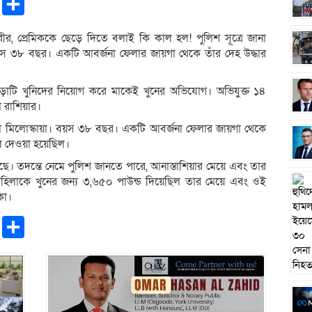
pp
ntFriendly
Copy
Share
Link
ীর, প্রেমিককে ছেড়ে দিতে বলাই কি কাল হল! পুলিশ সূত্রে জানা
 বয়স ৩৮ বছর। একটি আবর্জনা ফেলার জায়গা থেকে তাঁর দেহ উদ্ধার
ড়াটি খুনিদের নিয়োগ করে মাকেই খুনের অভিযোগ। অভিযু্ক্ত ১৪
রাশিয়ার।
াশিয়া মিলোস্কায়া। বয়স ৩৮ বছর। একটি আবর্জনা ফেলার জায়গা থেকে
েলে দেওয়া হয়েছিল।
ছে। তদন্তে নেমে পুলিশ জানতে পারে, আনাস্তাশিয়ার মেয়ে এবং তার
মহিলাকে খুনের জন্য ৩,৬৫০ পাউন্ড দিয়েছিল তার মেয়ে এবং ওই
কা।
pp
ntFriendly
Copy
Share
Link