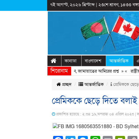
৭ই আগস্ট, ২০২৬ খ্রিস্টাব্দ
|
২৩শে শ্রাবণ, ১৪৩৩ বঙ্গাব
কানাডা
বাংলাদেশ
আন্তর্জাতিক
এ
শিরোনাম
হাসিনাকে ফিরিয়ে আনতে দেরি হচ্ছে কেন, জামায়াতের আমিরের প্রশ্ন
» «
রাষ্ট্রীয়
প্রচ্ছদ
আন্তর্জাতিক
প্রেমিককে ছেড়ে
প্রেমিককে ছেড়ে দিতে বলাই 
প্রকাশিত হয়েছে : ২:৩৪:১৯,অপরাহ্ন ০৪ এপ্রিল ২০২৩ | 