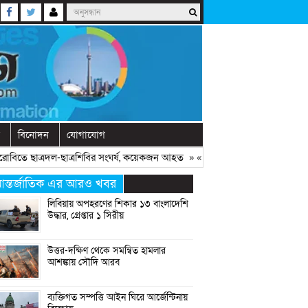
বিনোদন
যোগাযোগ
ে ছাত্রদল-ছাত্রশিবির সংঘর্ষ, কয়েকজন আহত
» «
অনুষ্ঠানে বক্তব্যের আগে চোখে ব
ন্তর্জাতিক এর আরও খবর
লিবিয়ায় অপহরণের শিকার ১৩ বাংলাদেশি
উদ্ধার, গ্রেপ্তার ১ সিরীয়
উত্তর-দক্ষিণ থেকে সমন্বিত হামলার
আশঙ্কায় সৌদি আরব
ব্যক্তিগত সম্পত্তি আইন ঘিরে আর্জেন্টিনায়