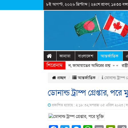
৮ই আগস্ট, ২০২৬ খ্রিস্টাব্দ
|
২৪শে শ্রাবণ, ১৪৩৩ বঙ্গা
কানাডা
বাংলাদেশ
আন্তর্জাতিক
এ
শিরোনাম
হাসিনাকে ফিরিয়ে আনতে দেরি হচ্ছে কেন, জামায়াতের আমিরের প্রশ্ন
» «
রাষ্ট্রী
প্রচ্ছদ
আন্তর্জাতিক
ডোনাল্ড ট্রাম্প গ্
ডোনাল্ড ট্রাম্প গ্রেপ্তার, পরে মু
প্রকাশিত হয়েছে : ২:১৮:৩২,অপরাহ্ন ০৫ এপ্রিল ২০২৩ | 