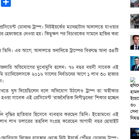
pp
ntFriendly
Copy
Share
Link
েক প্রেসিডেন্ট ডোনাল্ড ট্রাম্প। নিউইয়র্কের ম্যানহাটান আদালতে যাওয়ার
শের হেফাজতে নেওয়া হয়। কিছুক্ষণ পর বিচারকের সামনে হাজির করা
ন তিনি। এর আগে, আদালতে শুনানিতে ট্রাম্পের বিরুদ্ধে আনা ৩৪টি
যিনি ফৌজদারি অভিযোগের মুখোমুখি হলেন। ৭৬ বছর বয়সী সাবেক এই
টরমি ড্যানিয়েলসকে ২০১৬ সালের নির্বাচনের আগে ১ লাখ ৩০ হাজার
ন।
াখতে ঘুষ দিয়েছিলেন বলে অভিযোগ উঠলেও ট্রাম্প তা অস্বীকার
হওয়া সাবেক এই প্রেসিডেন্ট ‘রাজনৈতিক নিপীড়নের’ শিকার হচ্ছেন
থন বৃদ্ধির হাতিয়ার হিসেবে ব্যবহার করছেন তিনি। ইতোমধ্যে এই
 লাখ লাখ ডলারের তহবিল সংগ্রহ করেছেন আগামী বছর হোয়াইট
রিডায় নিজের বাসস্থান থেকে নিউ ইয়র্কে পৌঁছন ডোনাল্ড ট্রাম্প।