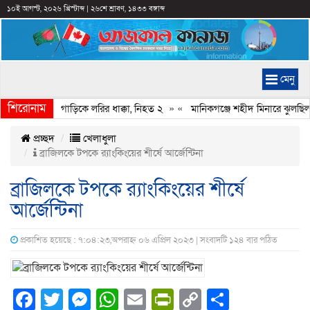
১০ই আগস্ট, ২০২৬ খ্রিস্টাব্দ
|
২৬শে শ্রাবণ, ১৪৩৩ বঙ্গাব্দ
মেনু
শিরোনাম
মনে থাকা চার গাড়িকে লরির ধাক্কা, নিহত ২
» «
মানিকগঞ্জে শহীদ মিনারে ঝুলছিল 
প্রচ্ছদ
খেলাধুলা
ব্রাজিলকে টপকে র‍্যাংকিংয়ের শীর্ষে আর্জেন্টিনা
ব্রাজিলকে টপকে র‍্যাংকিংয়ের শীর্ষে
আর্জেন্টিনা
প্রকাশিত হয়েছে : ৭:০৪:২৩,অপরাহ্ন ০৬ এপ্রিল ২০২৩ | সংবাদটি ১২৪ বার পঠিত
Facebook
Twitter
Messenger
WhatsApp
Email
PrintFriendly
Copy
Share