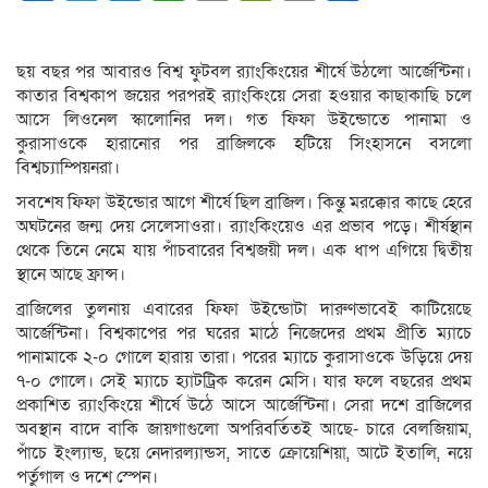
Link
ছয় বছর পর আবারও বিশ্ব ফুটবল র‍্যাংকিংয়ের শীর্ষে উঠলো আর্জেন্টিনা।
কাতার বিশ্বকাপ জয়ের পরপরই র‍্যাংকিংয়ে সেরা হওয়ার কাছাকাছি চলে
আসে লিওনেল স্কালোনির দল। গত ফিফা উইন্ডোতে পানামা ও
কুরাসাওকে হারানোর পর ব্রাজিলকে হটিয়ে সিংহাসনে বসলো
বিশ্বচ্যাম্পিয়নরা।
সবশেষ ফিফা উইন্ডোর আগে শীর্ষে ছিল ব্রাজিল। কিন্তু মরক্কোর কাছে হেরে
অঘটনের জন্ম দেয় সেলেসাওরা। র‍্যাংকিংয়েও এর প্রভাব পড়ে। শীর্ষস্থান
থেকে তিনে নেমে যায় পাঁচবারের বিশ্বজয়ী দল। এক ধাপ এগিয়ে দ্বিতীয়
স্থানে আছে ফ্রান্স।
ব্রাজিলের তুলনায় এবারের ফিফা উইন্ডোটা দারুণভাবেই কাটিয়েছে
আর্জেন্টিনা। বিশ্বকাপের পর ঘরের মাঠে নিজেদের প্রথম প্রীতি ম্যাচে
পানামাকে ২-০ গোলে হারায় তারা। পরের ম্যাচে কুরাসাওকে উড়িয়ে দেয়
৭-০ গোলে। সেই ম্যাচে হ্যাটট্রিক করেন মেসি। যার ফলে বছরের প্রথম
প্রকাশিত র‍্যাংকিংয়ে শীর্ষে উঠে আসে আর্জেন্টিনা। সেরা দশে ব্রাজিলের
অবস্থান বাদে বাকি জায়গাগুলো অপরিবর্তিতই আছে- চারে বেলজিয়াম,
পাঁচে ইংল্যান্ড, ছয়ে নেদারল্যান্ডস, সাতে ক্রোয়েশিয়া, আটে ইতালি, নয়ে
পর্তুগাল ও দশে স্পেন।