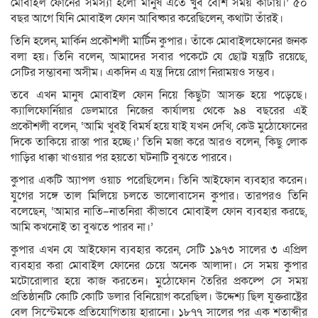
মোবাইল ফোনের সমস্যা হলো মানুষ এতে খুব বেশি সময় কাটায়।’ ৫০
বছর আগে যিনি মোবাইল ফোন আবিষ্কার করেছিলেন, কথাটা তাঁরই।
তিনি হলেন, মার্কিন প্রকৌশলী মার্টিন কুপার। তাঁকে মোবাইলফোনের জনক
বলা হয়। তিনি বলেন, আমাদের সবার পকেটে যে ছোট্ট যন্ত্রটি রয়েছে,
সেটির সম্ভাবনা অসীম। একদিন এ যন্ত্র দিয়ে রোগ নিরাময়ও সম্ভব।
তবে এখন মানুষ মোবাইল ফোন নিয়ে কিছুটা আসক্ত হয়ে পড়েছে।
ক্যালিফোর্নিয়ার ডেলমারে নিজের কার্যালয় থেকে ৯৪ বছরের এই
প্রকৌশলী বলেন, ‘আমি খুবই বিমর্ষ হয়ে যাই যখন দেখি, কেউ মুঠোফোনের
দিকে তাকিয়ে রাস্তা পার হচ্ছে।’ তিনি মজা করে আরও বলেন, কিছু লোক
গাড়ির ধাক্কা খাওয়ার পর হয়তো ঘটনাটি বুঝতে পারবে।
কুপার একটি অ্যাপল ওয়াচ পরেছিলেন। তিনি আইফোন ব্যবহার করেন।
যুগের সঙ্গে তাল মিলিয়ে চলতে ভালোবাসেন কুপার। তারপরও তিনি
বলেছেন, ‘আমার নাতি–নাতনিরা কীভাবে মোবাইল ফোন ব্যবহার করছে,
আমি কখনোই তা বুঝতে পারব না।’
কুপার এখন যে আইফোন ব্যবহার করেন, সেটি ১৯৭৩ সালের ৩ এপ্রিল
ব্যবহার করা মোবাইল ফোনের চেয়ে অনেক আলাদা। সে সময় কুপার
মটোরোলার হয়ে কাজ করতেন। মুঠোফোন তৈরির প্রকল্পে সে সময়
প্রতিষ্ঠানটি কোটি কোটি ডলার বিনিয়োগ করেছিল। উদ্দেশ্য ছিল যুক্তরাষ্ট্রের
বেল সিস্টেমকে প্রতিযোগিতায় হারানো। ১৮৭৭ সালের পর এক শতাব্দীর