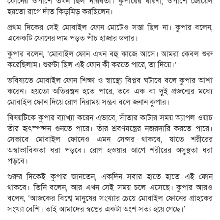
ফোনের ওপাশে তখন ছিল নীরবতা। কুপারের ধারণা, ওপাশে জোয়েল
হয়তো রাগে দাঁত কিড়মিড় করছিলেন।
প্রথম দিকের সেই মোবাইল ফোন মোটেও সস্তা ছিল না। কুপার বলেন,
একেকটি ফোনের দাম পড়ত পাঁচ হাজার ডলার।
কুপার বলেন, ‘মোবাইল ফোন এখন বহু কাজে আসে। আমরা কেবল শুরু
করেছিলাম। শুরুটা ছিল এই ফোন কী করতে পারে, তা দিয়ে।’
ভবিষ্যতে মোবাইল ফোন শিক্ষা ও স্বাস্থ্যে বিপ্লব ঘটাবে বলে কুপার আশা
করেন। হয়তো অতিরঞ্জন হতে পারে, তবে এক বা দুই প্রজন্মের মধ্যে
মোবাইল ফোন দিয়ে রোগ নিরাময় সম্ভব বলে জনান কুপার।
বিষয়টিকে কুপার ব্যাখ্যা করেন এভাবে, সাঁতার কাটার সময় অ্যাপল ওয়াচ
তাঁর হৃৎস্পন্দন গুনতে পারে। তাঁর শ্রবণযন্ত্রের নজরদারি করতে পারে।
সেভাবে মোবাইল ফোনেও এমন সেন্সর থাকবে, যাতে শরীরের
অস্বাভাবিকতা ধরা পড়বে। রোগ হওয়ার আগে শরীরের অসুস্থতা ধরা
পড়বে।
শুরুর দিকেই কুপার জানতেন, একদিন সবার হাতে হাতে এই ফোন
থাকবে। তিনি বলেন, আর এখন সেই সময় চলে এসেছে। কুপার আরও
বলেন, ‘আজকের বিশ্বে মানুষের সংখ্যার চেয়ে মোবাইল ফোনের গ্রাহকের
সংখ্যা বেশি। তাই আমাদের স্বপ্নের একটা অংশ সত্য হয়ে গেছে।’