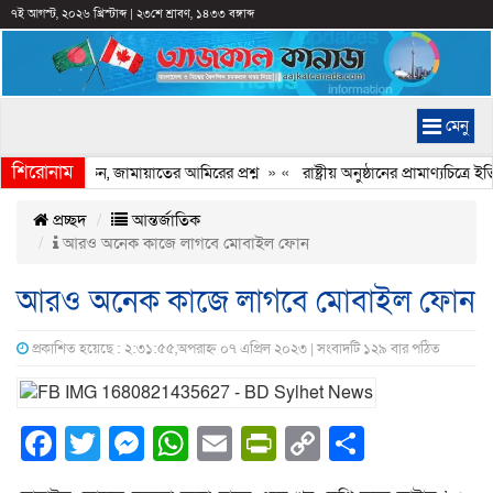
৭ই আগস্ট, ২০২৬ খ্রিস্টাব্দ
|
২৩শে শ্রাবণ, ১৪৩৩ বঙ্গাব্দ
মেনু
শিরোনাম
ি হচ্ছে কেন, জামায়াতের আমিরের প্রশ্ন
» «
রাষ্ট্রীয় অনুষ্ঠানের প্রামাণ্যচিত্
প্রচ্ছদ
আন্তর্জাতিক
আরও অনেক কাজে লাগবে মোবাইল ফোন
আরও অনেক কাজে লাগবে মোবাইল ফোন
প্রকাশিত হয়েছে : ২:৩১:৫৫,অপরাহ্ন ০৭ এপ্রিল ২০২৩ | সংবাদটি ১২৯ বার পঠিত
Facebook
Twitter
Messenger
WhatsApp
Email
PrintFriendly
Copy
Share
Link