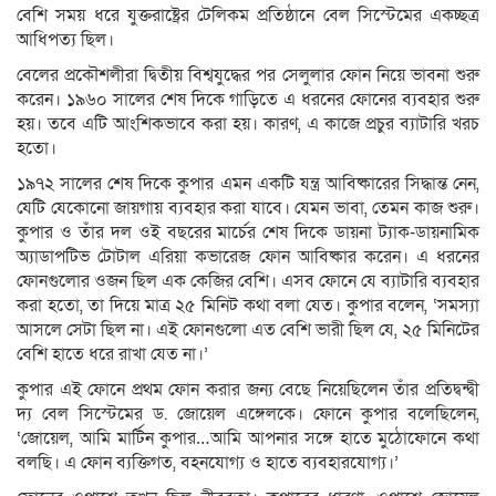
বেশি সময় ধরে যুক্তরাষ্ট্রের টেলিকম প্রতিষ্ঠানে বেল সিস্টেমের একচ্ছত্র
আধিপত্য ছিল।
বেলের প্রকৌশলীরা দ্বিতীয় বিশ্বযুদ্ধের পর সেলুলার ফোন নিয়ে ভাবনা শুরু
করেন। ১৯৬০ সালের শেষ দিকে গাড়িতে এ ধরনের ফোনের ব্যবহার শুরু
হয়। তবে এটি আংশিকভাবে করা হয়। কারণ, এ কাজে প্রচুর ব্যাটারি খরচ
হতো।
১৯৭২ সালের শেষ দিকে কুপার এমন একটি যন্ত্র আবিষ্কারের সিদ্ধান্ত নেন,
যেটি যেকোনো জায়গায় ব্যবহার করা যাবে। যেমন ভাবা, তেমন কাজ শুরু।
কুপার ও তাঁর দল ওই বছরের মার্চের শেষ দিকে ডায়না ট্যাক-ডায়নামিক
অ্যাডাপটিভ টোটাল এরিয়া কভারেজ ফোন আবিষ্কার করেন। এ ধরনের
ফোনগুলোর ওজন ছিল এক কেজির বেশি। এসব ফোনে যে ব্যাটারি ব্যবহার
করা হতো, তা দিয়ে মাত্র ২৫ মিনিট কথা বলা যেত। কুপার বলেন, ‘সমস্যা
আসলে সেটা ছিল না। এই ফোনগুলো এত বেশি ভারী ছিল যে, ২৫ মিনিটের
বেশি হাতে ধরে রাখা যেত না।’
কুপার এই ফোনে প্রথম ফোন করার জন্য বেছে নিয়েছিলেন তাঁর প্রতিদ্বন্দ্বী
দ্য বেল সিস্টেমের ড. জোয়েল এঙ্গেলকে। ফোনে কুপার বলেছিলেন,
‘জোয়েল, আমি মার্টিন কুপার…আমি আপনার সঙ্গে হাতে মুঠোফোনে কথা
বলছি। এ ফোন ব্যক্তিগত, বহনযোগ্য ও হাতে ব্যবহারযোগ্য।’