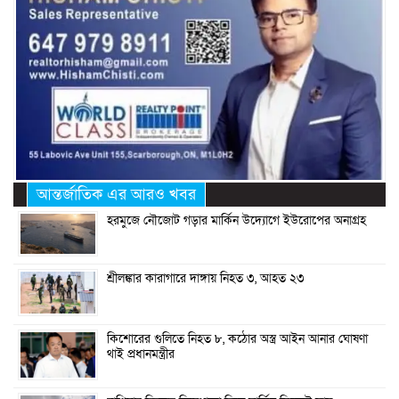
আন্তর্জাতিক এর আরও খবর
হরমুজে নৌজোট গড়ার মার্কিন উদ্যোগে ইউরোপের অনাগ্রহ
শ্রীলঙ্কার কারাগারে দাঙ্গায় নিহত ৩, আহত ২৩
কিশোরের গুলিতে নিহত ৮, কঠোর অস্ত্র আইন আনার ঘোষণা
থাই প্রধানমন্ত্রীর