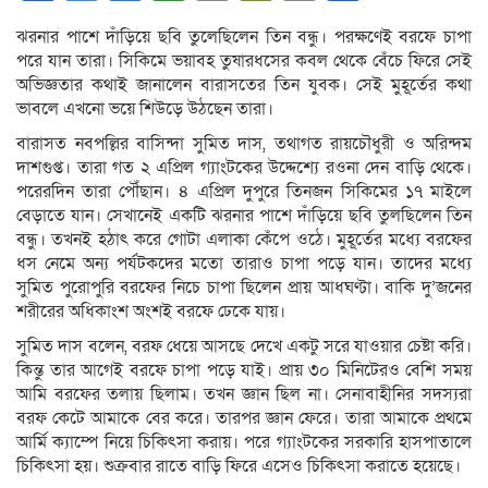
Link
ঝরনার পাশে দাঁড়িয়ে ছবি তুলেছিলেন তিন বন্ধু। পরক্ষণেই বরফে চাপা
পরে যান তারা। সিকিমে ভয়াবহ তুষারধসের কবল থেকে বেঁচে ফিরে সেই
অভিজ্ঞতার কথাই জানালেন বারাসতের তিন যুবক। সেই মুহূর্তের কথা
ভাবলে এখনো ভয়ে শিউড়ে উঠছেন তারা।
বারাসত নবপল্লির বাসিন্দা সুমিত দাস, তথাগত রায়চৌধুরী ও অরিন্দম
দাশগুপ্ত। তারা গত ২ এপ্রিল গ্যাংটকের উদ্দেশ্যে রওনা দেন বাড়ি থেকে।
পরেরদিন তারা পৌঁছান। ৪ এপ্রিল দুপুরে তিনজন সিকিমের ১৭ মাইলে
বেড়াতে যান। সেখানেই একটি ঝরনার পাশে দাঁড়িয়ে ছবি তুলছিলেন তিন
বন্ধু। তখনই হঠাৎ করে গোটা এলাকা কেঁপে ওঠে। মুহূর্তের মধ্যে বরফের
ধস নেমে অন্য পর্যটকদের মতো তারাও চাপা পড়ে যান। তাদের মধ্যে
সুমিত পুরোপুরি বরফের নিচে চাপা ছিলেন প্রায় আধঘণ্টা। বাকি দু’জনের
শরীরের অধিকাংশ অংশই বরফে ঢেকে যায়।
সুমিত দাস বলেন, বরফ ধেয়ে আসছে দেখে একটু সরে যাওয়ার চেষ্টা করি।
কিন্তু তার আগেই বরফে চাপা পড়ে যাই। প্রায় ৩০ মিনিটেরও বেশি সময়
আমি বরফের তলায় ছিলাম। তখন জ্ঞান ছিল না। সেনাবাহীনির সদস্যরা
বরফ কেটে আমাকে বের করে। তারপর জ্ঞান ফেরে। তারা আমাকে প্রথমে
আর্মি ক্যাম্পে নিয়ে চিকিৎসা করায়। পরে গ্যাংটকের সরকারি হাসপাতালে
চিকিৎসা হয়। শুক্রবার রাতে বাড়ি ফিরে এসেও চিকিৎসা করাতে হয়েছে।