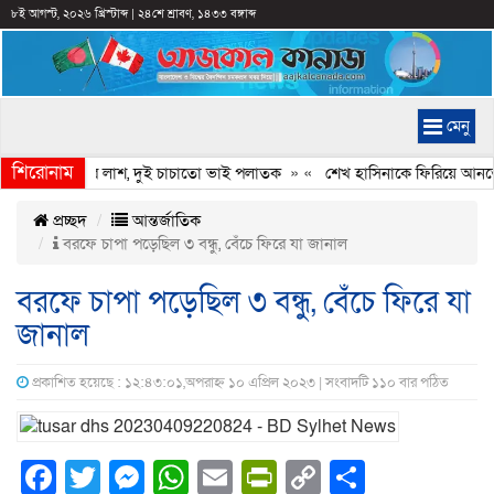
৮ই আগস্ট, ২০২৬ খ্রিস্টাব্দ
|
২৪শে শ্রাবণ, ১৪৩৩ বঙ্গাব্দ
মেনু
শিরোনাম
যুবদল নেতার লাশ, দুই চাচাতো ভাই পলাতক
» «
শেখ হাসিনাকে ফিরিয়ে আনতে দের
প্রচ্ছদ
আন্তর্জাতিক
বরফে চাপা পড়েছিল ৩ বন্ধু, বেঁচে ফিরে যা জানাল
বরফে চাপা পড়েছিল ৩ বন্ধু, বেঁচে ফিরে যা
জানাল
প্রকাশিত হয়েছে : ১২:৪৩:০১,অপরাহ্ন ১০ এপ্রিল ২০২৩ | সংবাদটি ১১০ বার পঠিত
Facebook
Twitter
Messenger
WhatsApp
Email
PrintFriendly
Copy
Share