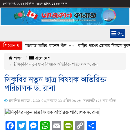
৮ই আগস্ট, ২০২৬ খ্রিস্টাব্দ
|
২৪শে শ্রাবণ, ১৪৩৩ বঙ্গাব্দ
মেনু
শিরোনাম
বেইমানি করেন জামায়াত আমির: রাশেদ খাঁন
» «
বাড়ির পাশের ডোবায় মিললো যুবদল 
প্রচ্ছদ
বাংলাদেশ
সিকৃবির নতুন ছাত্র বিষয়ক অতিরিক্ত পরিচালক ড. রানা
সিকৃবির নতুন ছাত্র বিষয়ক অতিরিক্ত
পরিচালক ড. রানা
প্রকাশিত হয়েছে : ১:১৯:৫৩,অপরাহ্ন ১১ এপ্রিল ২০২৩ | সংবাদটি ১২৪ বার পঠিত
Facebook
Twitter
Messenger
WhatsApp
Email
PrintFriendly
Copy
Share