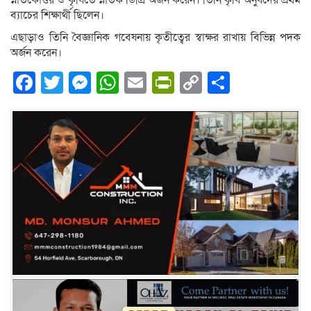
স্নাতকোত্তর ও কৃষিতে স্নাতক ডিগ্রি অর্জন করেন। তিনি কৃষি অনুষদের প্রথম
ব্যাচের শিক্ষার্থী ছিলেন।
এছাড়াও তিনি বৈজ্ঞানিক গবেষনায় কৃতীত্বের স্বাক্ষর রাখায় বিভিন্ন পদক
অর্জন করেন।
Facebook
Twitter
Messenger
WhatsApp
Email
PrintFriendly
Copy
Share
Link