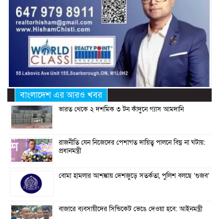
বাংলাদেশ এর আরও খবর
ভারত থেকে ২ দশমিক ৩ টন কাঁদুনে গ্যাস আমদানি
রাজনীতি যেন নিজেদের পেশাগত দায়িত্ব পালনে বিঘ্ন না ঘটায়:
প্রধানমন্ত্রী
বোমা হামলার আশঙ্কায় দেশজুড়ে সতর্কতা, পুলিশ বলছে ‘গুজব’
বাজারে ব্যবসায়ীদের সিন্ডিকেট ভেঙে দেওয়া হবে: আইনমন্ত্রী