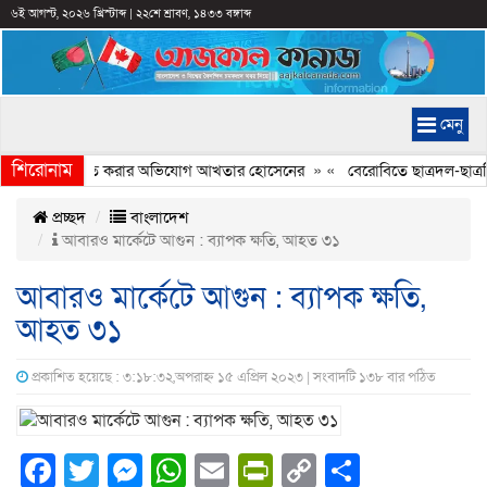
৬ই আগস্ট, ২০২৬ খ্রিস্টাব্দ
|
২২শে শ্রাবণ, ১৪৩৩ বঙ্গাব্দ
মেনু
শিরোনাম
্যচিত্রে ইতিহাস বিকৃত করার অভিযোগ আখতার হোসেনের
» «
বেরোবিতে ছাত্রদল-ছাত্রশ
প্রচ্ছদ
বাংলাদেশ
আবারও মার্কেটে আগুন : ব্যাপক ক্ষতি, আহত ৩১
আবারও মার্কেটে আগুন : ব্যাপক ক্ষতি,
আহত ৩১
প্রকাশিত হয়েছে : ৩:১৮:৩২,অপরাহ্ন ১৫ এপ্রিল ২০২৩ | সংবাদটি ১৩৮ বার পঠিত
Facebook
Twitter
Messenger
WhatsApp
Email
PrintFriendly
Copy
Share