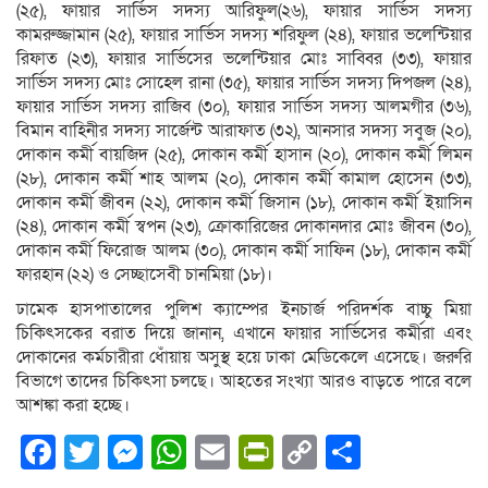
(২৫), ফায়ার সার্ভিস সদস্য আরিফুল(২৬), ফায়ার সার্ভিস সদস্য
কামরুজ্জামান (২৫), ফায়ার সার্ভিস সদস্য শরিফুল (২৪), ফায়ার ভলেন্টিয়ার
রিফাত (২৩), ফায়ার সার্ভিসের ভলেন্টিয়ার মোঃ সাব্বির (৩৩), ফায়ার
সার্ভিস সদস্য মোঃ সোহেল রানা (৩৫), ফায়ার সার্ভিস সদস্য দিপজল (২৪),
ফায়ার সার্ভিস সদস্য রাজিব (৩০), ফায়ার সার্ভিস সদস্য আলমগীর (৩৬),
বিমান বাহিনীর সদস্য সার্জেন্ট আরাফাত (৩২), আনসার সদস্য সবুজ (২০),
দোকান কর্মী বায়জিদ (২৫), দোকান কর্মী হাসান (২০), দোকান কর্মী লিমন
(২৮), দোকান কর্মী শাহ আলম (২০), দোকান কর্মী কামাল হোসেন (৩৩),
দোকান কর্মী জীবন (২২), দোকান কর্মী জিসান (১৮), দোকান কর্মী ইয়াসিন
(২৪), দোকান কর্মী স্বপন (২৩), ক্রোকারিজের দোকানদার মোঃ জীবন (৩০),
দোকান কর্মী ফিরোজ আলম (৩০), দোকান কর্মী সাফিন (১৮), দোকান কর্মী
ফারহান (২২) ও সেচ্ছাসেবী চানমিয়া (১৮)।
ঢামেক হাসপাতালের পুলিশ ক্যাম্পের ইনচার্জ পরিদর্শক বাচ্চু মিয়া
চিকিৎসকের বরাত দিয়ে জানান, এখানে ফায়ার সার্ভিসের কর্মীরা এবং
দোকানের কর্মচারীরা ধোঁয়ায় অসুস্থ হয়ে ঢাকা মেডিকেলে এসেছে। জরুরি
বিভাগে তাদের চিকিৎসা চলছে। আহতের সংখ্যা আরও বাড়তে পারে বলে
আশঙ্কা করা হচ্ছে।
Facebook
Twitter
Messenger
WhatsApp
Email
PrintFriendly
Copy
Share
Link