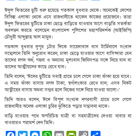
Link
ঈদুল ফিতরের ছুটি শুরু হয়েছে গতকাল বুধবার থেকে। অনেকেই দেশের
বিভিন্ন এলাকা থেকে এসে রাজধানীতে থাকেন কাজের প্রয়োজনে। তারা
ঈদুল ফিতরের ছুটিতে ঢাকা ছেড়ে বাড়িতে যাওয়ার আগে বাড়তি সতর্কতা
অবলম্বন করতে বলেছেন বাংলাদেশ পুলিশের মহাপরিদর্শক (আইজিপি)
চৌধুরী আব্দুল্লাহ আল মামুন।
গতকাল বুধবার দুপুর ১টার দিকে সায়েদাবাদ বাস টার্মিনালে সংবাদ
সম্মেলনে তিনি অনুরোধ করেন, ঢাকা ছেড়ে যাওয়ার আগে বাসিন্দারা যেন
তাদের নগদ অর্থ, গহনা ও অন্যান্য মূল্যবান জিনিসপত্র সঙ্গে নিয়ে যান বা
তাদের আত্মীয়দের কাছে রেখে যান।
তিনি বলেন, ‘ঈদের ছুটিতে সবাই গ্রামে চলে গেলে ঢাকা ফাঁকা হয়ে যাবে।
এ সময় ফাঁকা বাসায় নগদ টাকা, স্বর্ণালংকার রেখে যান; এসব নিকট
আত্নীয়ের বাসায় অথবা সম্ভব হলে নিজের সঙ্গে নিয়ে যাওয়া ভালো।’
তিনি আরও বলেন, ঈদে বিপুল সংখ্যক নগরবাসী গ্রামে চলে গেলে
রাজধানীর অনেক এলাকা চুরির ঝুঁকিতে পড়ার সম্ভাবনা থাকে।
বাড়ি যাওয়ার পথে অপরিচিত যাত্রী বা সহযাত্রীদের দেওয়া খাবার না
খাওয়ারও পরামর্শ দেন তিনি।
Facebook
Twitter
Messenger
WhatsApp
Email
PrintFriendly
Copy
Share