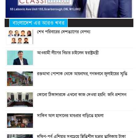
বাংলাদেশ এর আরও খবর
শেখ পরিবারের দেশত্যাগের নেপথ্য
আওয়ামী লীগের বিচার চাইলেন স্বরাষ্ট্রমন্ত্রী
রক্তমাখা পোশাক থেকে আয়নাঘর, গণভবনে জুলাইয়ের স্মৃতি
কোনো ঠিকাদারকে এখনো কাজ দেওয়া হয়নি: জবি প্রশাসন
সাকিব আল হাসানের মাগুরার বাড়িতে হামলা
দক্ষিণ-পূর্ব এশিয়ার সবচেয়ে স্থিতিশীল মুদ্রার তালিকায় টাকা