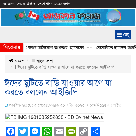
৭ই আগস্ট, ২০২৬ খ্রিস্টাব্দ
|
২৩শে শ্রাবণ, ১৪৩৩ বঙ্গাব্দ
মেনু
শিরোনাম
্যচিত্রে ইতিহাস বিকৃত করার অভিযোগ আখতার হোসেনের
» «
বেরোবিতে ছাত্রদল-ছাত্রশি
প্রচ্ছদ
বাংলাদেশ
ঈদের ছুটিতে বাড়ি যাওয়ার আগে যা করতে বললেন আইজিপি
ঈদের ছুটিতে বাড়ি যাওয়ার আগে যা
করতে বললেন আইজিপি
প্রকাশিত হয়েছে : ২:৫৭:২৫,অপরাহ্ন ২০ এপ্রিল ২০২৩ | সংবাদটি ১১৫ বার পঠিত
Facebook
Twitter
Messenger
WhatsApp
Email
PrintFriendly
Copy
Share