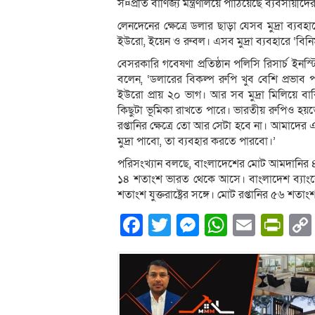
স¤প্রতি বাণিজ্য মন্ত্রণালয়ে পাঠিয়েছে ব্যবসায়
লেনদেনের ক্ষেত্রে ডলার ছাড়া যেসব মুদ্রা ব্যবহ
ইউরো, ইয়েন ও রুবল। এসব মুদ্রা ব্যবহারে ‘বিনি
বেসরকারি গবেষণা প্রতিষ্ঠান পলিসি রিসার্চ ইন
বলেন, ‘ডলারের বিকল্প রুপি খুব বেশি প্রভ
ইউরো প্রায় ২০ ভাগ। আর সব মুদ্রা মিলিয়ে বাক
কিছুটা ভূমিকা রাখতে পারে। ভারতীয় রুপিও হয়তো 
রপ্তানির ক্ষেত্রে তো আর সেটা হবে না। আমাদের
মুদ্রা পাবো, তা ব্যবহার করতে পারবো।’
পরিসংখ্যান বলছে, বাংলাদেশের মোট আমদানির
১৪ শতাংশ ভারত থেকে আসে। বাংলাদেশ ব্যাং
শতাংশ যুক্তরাষ্ট্রের সঙ্গে। মোট রপ্তানির ৫৬
Facebook
Twitter
Messenger
WhatsA
Email
Pri