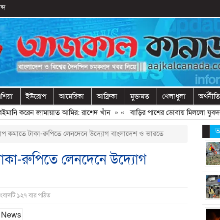
ব্দ
শিয়া
ইউরোপ
আমেরিকা
আফ্রিকা
মুক্তমত
খেলাধুলা
অর্থনীতি
ানি করেন জামায়াত আমির: রাশেদ খাঁন
» «
বাড়ির পাশের ডোবায় মিললো যুবদল নেত
আ
প কমাতে টাকা-রুপিতে লেনদেনে উদ্যোগ বাংলাদেশ ও ভারতে
াকা-রুপিতে লেনদেনে উদ্যোগ
সংবাদটি ১২৭ বার পঠিত