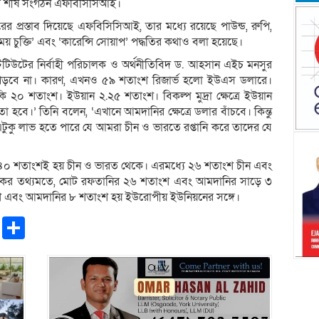
ীদের শীর্ষ সংগঠন এফবিসিসিআই।
ারের প্রস্তাব দিয়েছে এফবিসিসিআই, তার মধ্যে রয়েছে পাউন্ড, রুপি,
ময় চুক্তি’ এবং ‘কারেন্সি সোয়াপ’ পদ্ধতির কথাও বলা হয়েছে।
স্টিটিউটের নির্বাহী পরিচালক ও অর্থনীতিবিদ ড. আহসান এইচ মনসুর
াব পড়বে না। কারণ, এখনও ৫৯ শতাংশ রিজার্ভ হলো ইউএস ডলারে।
ি ২০ শতাংশ। ইউয়ান ২.২৫ শতাংশ। বিকল্প মুদ্রা ক্ষেত্রে ইউয়ান
হবে।’ তিনি বলেন, ‘এখানে আমদানির ক্ষেত্রে ডলার বাঁচবে। কিন্তু
 এটুকু লাভ হতে পারে যে আমরা চীন ও ভারতে রপ্তানি করে তাদের যে
 ৪০ শতাংশই হয় চীন ও ভারত থেকে। এরমধ্যে ২৬ শতাংশ চীন এবং
কের তথ্যমতে, মোট রফতানির ২৬ শতাংশ এবং আমদানির সাড়ে ৩
 শতাংশ এবং আমদানির ৮ শতাংশ হয় ইউরোপীয় ইউনিয়নের সঙ্গে।
pp
ntFriendly
Copy
Share
Link