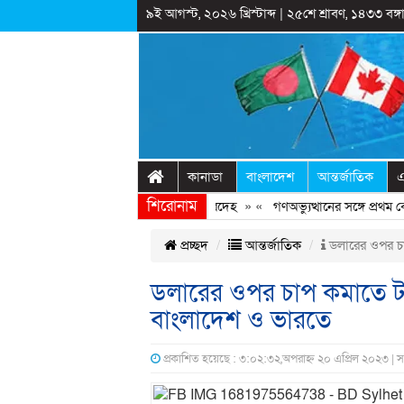
৯ই আগস্ট, ২০২৬ খ্রিস্টাব্দ
|
২৫শে শ্রাবণ, ১৪৩৩ বঙ্গা
কানাডা
বাংলাদেশ
আন্তর্জাতিক
এ
শিরোনাম
গঞ্জে শহীদ মিনারে ঝুলছিল কিশোরের মরদেহ
» «
গণঅভ্যুত্থানের সঙ্গে প্রথম বেইম
প্রচ্ছদ
আন্তর্জাতিক
ডলারের ওপর চা
ডলারের ওপর চাপ কমাতে ট
বাংলাদেশ ও ভারতে
প্রকাশিত হয়েছে : ৩:০২:৩২,অপরাহ্ন ২০ এপ্রিল ২০২৩ | 