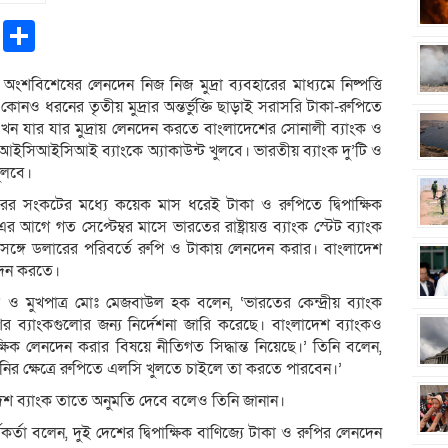
pp
ntFriendly
Copy
Share
Link
অংশবিশেষের লেনদেন নিজ নিজ মুদ্রা ব্যবহারের মাধ্যমে নিষ্পত্তি
নও ধরনের তৃতীয় মুদ্রার অন্তর্ভুক্তি ছাড়াই সরাসরি টাকা-রুপিতে
এখন যার যার মুদ্রায় লেনদেন করতে বাংলাদেশের সোনালী ব্যাংক ও
া ও আইসিআইসিআই ব্যাংকে অ্যাকাউন্ট খুলবে। ভারতীয় ব্যাংক দু’টি ও
খুলবে।
লারের সংকটের মধ্যে কয়েক মাস ধরেই টাকা ও রুপিতে দ্বিপাক্ষিক
র আগে গত সেপ্টেম্বর মাসে ভারতের রাষ্ট্রায়ত্ত ব্যাংক স্টেট ব্যাংক
ের সঙ্গে ডলারের পরিবর্তে রুপি ও টাকায় লেনদেন করার। বাংলাদেশ
দেন করতে।
লক ও মুখপাত্র মোঃ মেজবাউল হক বলেন, ‘ভারতের কেন্দ্রীয় ব্যাংক
 ব্যাংকগুলোর জন্য নির্দেশনা জারি করেছে। বাংলাদেশ ব্যাংকও
্ষিক লেনদেন করার বিষয়ে নীতিগত সিদ্ধান্ত নিয়েছে।’ তিনি বলেন,
ির ক্ষেত্রে রুপিতে এলসি খুলতে চাইলে তা করতে পারবেন।’
শ ব্যাংক তাতে অনুমতি দেবে বলেও তিনি জানান।
কর্মকর্তা বলেন, দুই দেশের দ্বিপাক্ষিক বাণিজ্যে টাকা ও রুপির লেনদেন