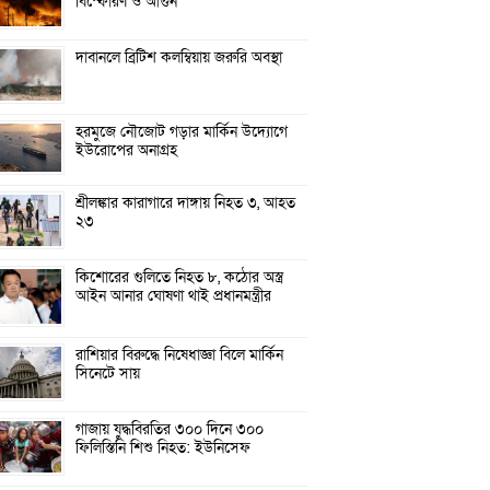
বিস্ফোরণ ও আগুন
দাবানলে ব্রিটিশ কলম্বিয়ায় জরুরি অবস্থা
হরমুজে নৌজোট গড়ার মার্কিন উদ্যোগে
ইউরোপের অনাগ্রহ
শ্রীলঙ্কার কারাগারে দাঙ্গায় নিহত ৩, আহত
২৩
কিশোরের গুলিতে নিহত ৮, কঠোর অস্ত্র
আইন আনার ঘোষণা থাই প্রধানমন্ত্রীর
রাশিয়ার বিরুদ্ধে নিষেধাজ্ঞা বিলে মার্কিন
সিনেটে সায়
গাজায় যুদ্ধবিরতির ৩০০ দিনে ৩০০
ফিলিস্তিনি শিশু নিহত: ইউনিসেফ