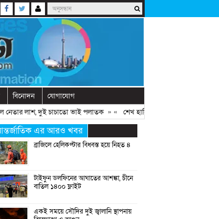
বিনোদন
যোগাযোগ
ার লাশ, দুই চাচাতো ভাই পলাতক
» «
শেখ হাসিনাকে ফিরিয়ে আনতে দেরি হচ্ছে কে
ন্তর্জাতিক এর আরও খবর
ব্রাজিলে হেলিকপ্টার বিধ্বস্ত হয়ে নিহত ৪
টাইফুন ডলফিনের আঘাতের আশঙ্কা, চীনে
বাতিল ১৪০০ ফ্লাইট
একই সময়ে সৌদির দুই জ্বালানি স্থাপনায়