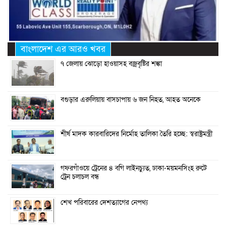
বাংলাদেশ এর আরও খবর
৭ জেলায় ঝোড়ো হাওয়াসহ বজ্রবৃষ্টির শঙ্কা
বগুড়ার এরুলিয়ায় বাসচাপায় ৬ জন নিহত, আহত অনেকে
শীর্ষ মাদক কারবারিদের নির্মোহ তালিকা তৈরি হচ্ছে: স্বরাষ্ট্রমন্ত্রী
গফরগাঁওয়ে ট্রেনের ৪ বগি লাইনচ্যুত, ঢাকা-ময়মনসিংহ রুটে
ট্রেন চলাচল বন্ধ
শেখ পরিবারের দেশত্যাগের নেপথ্য