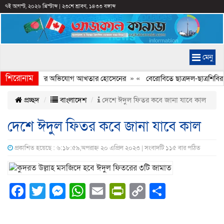
৭ই আগস্ট, ২০২৬ খ্রিস্টাব্দ
|
২৩শে শ্রাবণ, ১৪৩৩ বঙ্গাব্দ
মেনু
শিরোনাম
্রে ইতিহাস বিকৃত করার অভিযোগ আখতার হোসেনের
» «
বেরোবিতে ছাত্রদল-ছাত্রশিবির 
প্রচ্ছদ
বাংলাদেশ
দেশে ঈদুল ফিতর কবে জানা যাবে কাল
দেশে ঈদুল ফিতর কবে জানা যাবে কাল
প্রকাশিত হয়েছে : ৬:১৮:৫৯,অপরাহ্ন ২০ এপ্রিল ২০২৩ | সংবাদটি ১১৫ বার পঠিত
Facebook
Twitter
Messenger
WhatsApp
Email
PrintFriendly
Copy
Share
Link