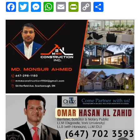
Facebook
Twitter
Messenger
WhatsApp
Email
PrintFriendly
Copy
Share
Link