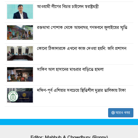
আওয়ামী লীগের বিচার চাইলেন স্বরাষ্ট্রমন্ত্রী
রক্তমাখা পোশাক থেকে আয়নাঘর, গণভবনে জুলাইয়ের স্মৃতি
কোনো ঠিকাদারকে এখনো কাজ দেওয়া হয়নি: জবি প্রশাসন
সাকিব আল হাসানের মাগুরার বাড়িতে হামলা
দক্ষিণ-পূর্ব এশিয়ার সবচেয়ে স্থিতিশীল মুদ্রার তালিকায় টাকা
আরও খবর
Editor: Mahbub A Chowdhury (Ronny)