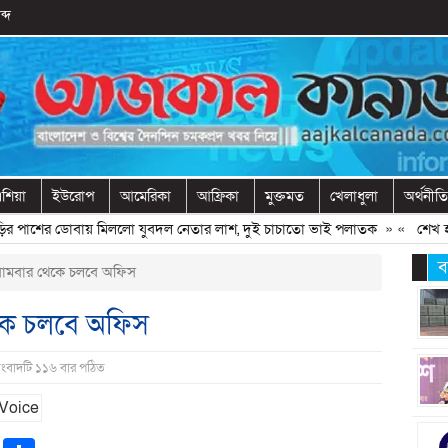
ব্দ
শিয়া
ইউরোপ
আমেরিকা
আফ্রিকা
মুক্তমত
খেলাধুলা
অর্থনীতি
পাশের ডোবায় মিললো যুবদল নেতার লাশ, দুই চাচাতো ভাই পলাতক
» «
শেখ হাসিন
ব
োমবার থেকে চলবে অফিস
কে চলবে অফিস
সংবাদটি ১১৬ বার পঠিত