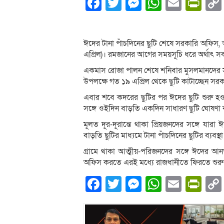
Facebook
Twitter
Messenger
WhatsA
Email
Pri
ঈদের টানা পাঁচদিনের ছুটি শেষে সরকারি অফিস, 
এপ্রিল)। রমজানের আগের সময়সূচি ধরে অর্থাৎ স
একমাস রোজা পালন শেষে শনিবার মুসলমানদের স
উপলক্ষে গত ১৯ এপ্রিল থেকে ছুটি কাটাচ্ছেন সরকা
এবার শবে কদরের ছুটির পর ঈদের ছুটি শুরু হ
সঙ্গে ওইদিন বাড়তি একদিন সাধারণ ছুটি ঘোষণা
মূলত দূর-দূরান্তে থাকা প্রিয়জনদের সঙ্গে যা
বাড়তি ছুটির মাধ্যমে টানা পাঁচদিনের ছুটির ব্যবস
গ্রামে থাকা আত্মীয়-পরিজনদের সঙ্গে ঈদের আ
অফিস করতে এরই মধ্যে রাজধানীতে ফিরতে শুরু কর
Facebook
Twitter
Messenger
WhatsA
Email
Pri