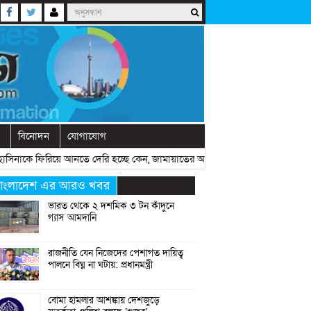
বিনোদন
যোগাযোগ
াকে ফিরিয়ে আনতে দেরি হচ্ছে কেন, জামায়াতের আমিরের প্রশ্ন
» «
রাষ্ট্রীয় অনুষ
াংলাদেশ এর আরও খবর
ভারত থেকে ২ দশমিক ৩ টন কাঁদুনে
গ্যাস আমদানি
রাজনীতি যেন নিজেদের পেশাগত দায়িত্ব
পালনে বিঘ্ন না ঘটায়: প্রধানমন্ত্রী
বোমা হামলার আশঙ্কায় দেশজুড়ে