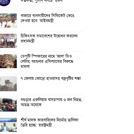
সতর্কতা, পুলিশ বলছে ‘গুজব’
বাজারে ব্যবসায়ীদের সিন্ডিকেট ভেঙে
দেওয়া হবে: আইনমন্ত্রী
চিকিৎসক সমাবেশের উদ্বোধন করলেন
প্রধানমন্ত্রী
ডেপুটি স্পিকারের নামে ‘জাল’ ডিও
লেটার, বরগুনার এসিল্যান্ডের বিরুদ্ধে
মামলা
৭ জেলায় ঝোড়ো হাওয়াসহ বজ্রবৃষ্টির শঙ্কা
বগুড়ার এরুলিয়ায় বাসচাপায় ৬ জন নিহত,
আহত অনেকে
শীর্ষ মাদক কারবারিদের নির্মোহ তালিকা
তৈরি হচ্ছে: স্বরাষ্ট্রমন্ত্রী