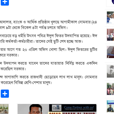
pp
ntFriendly
Copy
Share
Link
আদালত, ব্যাংক ও আর্থিক প্রতিষ্ঠান খুলছে আগামীকাল সোমবার (২৪
কাল ৯টা থেকে বিকেল ৪টা পর্যন্ত চলবে অফিস।
বচেয়ে বড় ধর্মীয় উৎসব পবিত্র ঈদুল ফিতর উদযাপিত হয়েছে। ঈদ
রি কর্মকর্তা-কর্মচারীরা। তাদের সেই ছুটি শেষ হচ্ছে আজ।
ওয়ার আগে গত ২০ এপ্রিল অফিস খোলা ছিল। ঈদুল ফিতরের ছুটির
 করে সরকার।
রা ঈদ উদযাপন করতে যাবেন তাদের যাতায়াত নির্বিঘ্ন করতে একদিন
্থা করেছিল সরকার।
নন্দ ভাগাভাগি করতে রাজধানী ছেড়েছেন লাখ লাখ মানুষ। সোমবার
েছেন বিভিন্ন শ্রেণি-পেশার মানুষ।
pp
ntFriendly
Copy
Share
Link