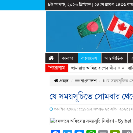
৮ই আগস্ট, ২০২৬ খ্রিস্টাব্দ
|
২৪শে শ্রাবণ, ১৪৩৩ বঙ্গা
কানাডা
বাংলাদেশ
আন্তর্জাতিক
এ
শিরোনাম
ণঅভ্যুত্থানের সঙ্গে প্রথম বেইমানি করেন জামায়াত আমির: রাশেদ খাঁন
» «
বাড়ির 
প্রচ্ছদ
বাংলাদেশ
যে সময়সূচিতে স
যে সময়সূচিতে সোমবার থে
প্রকাশিত হয়েছে : ৫:১৯:০৫,অপরাহ্ন ২৩ এপ্রিল ২০২৩ | 