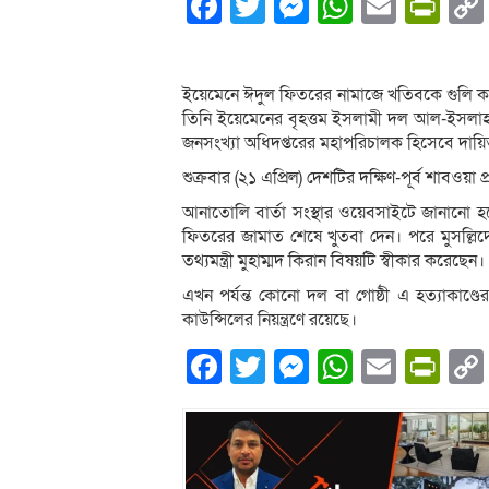
Facebook
Twitter
Messenger
WhatsA
Email
Pri
ইয়েমেনে ঈদুল ফিতরের নামাজে খতিবকে গুলি কর
তিনি ইয়েমেনের বৃহত্তম ইসলামী দল আল-ইসলাহর (
জনসংখ্যা অধিদপ্তরের মহাপরিচালক হিসেবে দায়ি
শুক্রবার (২১ এপ্রিল) দেশটির দক্ষিণ-পূর্ব শাবওয়
আনাতোলি বার্তা সংস্থার ওয়েবসাইটে জানানো হয়ে
ফিতরের জামাত শেষে খুতবা দেন। পরে মুসল্লিদের
তথ্যমন্ত্রী মুহাম্মদ কিরান বিষয়টি স্বীকার করেছেন।
এখন পর্যন্ত কোনো দল বা গোষ্ঠী এ হত্যাকাণ্ডের
কাউন্সিলের নিয়ন্ত্রণে রয়েছে।
Facebook
Twitter
Messenger
WhatsA
Email
Pri