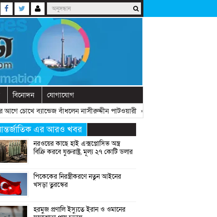
বিনোদন
যোগাযোগ
আগে চোখে ব্যান্ডেজ বাঁধলেন নাসীরুদ্দীন পাটওয়ারী
» «
দেশে নতুন দলের আত্মপ্রকাশ, 
ন্তর্জাতিক এর আরও খবর
নরওয়ের কাছে হাই এক্সপ্লোসিভ অস্ত্র
বিক্রি করবে যুক্তরাষ্ট্র, মূল্য ২৭ কোটি ডলার
পিকেকের নিরস্ত্রীকরণে নতুন আইনের
খসড়া তুরস্কের
হরমুজ প্রণালি ইস্যুতে ইরান ও ওমানের