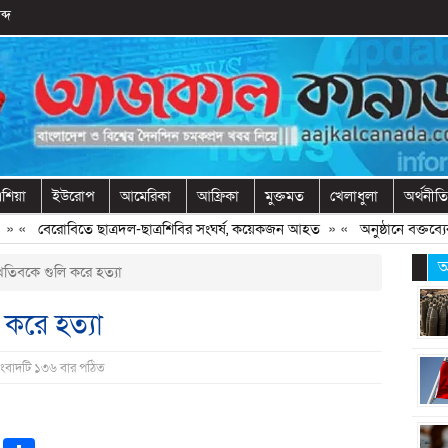
ব্দ
শিয়া
ইউরোপ
আমেরিকা
আফ্রিকা
মুক্তমত
খেলাধুলা
অর্থনীতি
«
বেরোবিতে ছাত্রদল-ছাত্রশিবির সংঘর্ষ, কয়েকজন আহত
» «
অনুষ্ঠানে বক্তব্যের 
আ
তিবকে গুলি করে হত্যা
করে হত্যা
সংবাদটি ১৩৬ বার পঠিত