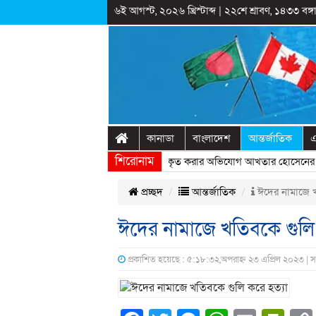
৬ই আগস্ট, ২০২৬ খ্রিস্টাব্দ
|
২২শে শ্রাবণ, ১৪৩৩ বঙ্গা
কানাডা
বাংলাদেশ
আন্তর্জাতিক
এ
শিরোনাম
রাষ্ট্রীয় অনুষ্ঠানের প্রামাণ্যচিত্রে ইতিহাস বিকৃত করার অভিযোগ আখতার হোসেনের
» 
প্রচ্ছদ
আন্তর্জাতিক
ঈদের নামাজে খ
ঈদের নামাজে খতিবকে গুলি 
প্রকাশিত হয়েছে : ৫:১৮:৩২,অপরাহ্ন ২৩ এপ্রিল ২০২৩ | 