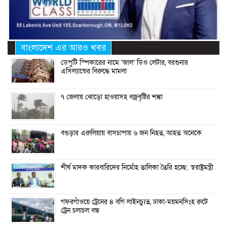
বাংলাদেশ এর আরও খবর
ডেপুটি স্পিকারের নামে ‘জাল’ ডিও লেটার, বরগুনার
এসিল্যান্ডের বিরুদ্ধে মামলা
৭ জেলায় ঝোড়ো হাওয়াসহ বজ্রবৃষ্টির শঙ্কা
বগুড়ার এরুলিয়ায় বাসচাপায় ৬ জন নিহত, আহত অনেকে
শীর্ষ মাদক কারবারিদের নির্মোহ তালিকা তৈরি হচ্ছে: স্বরাষ্ট্রমন্ত্রী
গফরগাঁওয়ে ট্রেনের ৪ বগি লাইনচ্যুত, ঢাকা-ময়মনসিংহ রুটে
ট্রেন চলাচল বন্ধ