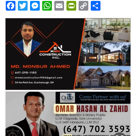
Facebook
Twitter
Messenger
WhatsApp
Email
PrintFriendly
Copy
Share
Link