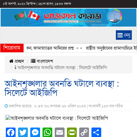
৮ই আগস্ট, ২০২৬ খ্রিস্টাব্দ
|
২৪শে শ্রাবণ, ১৪৩৩ বঙ্গাব্দ
মেনু
শিরোনাম
েরি হচ্ছে কেন, জামায়াতের আমিরের প্রশ্ন
» «
রাষ্ট্রীয় অনুষ্ঠানের প্রামাণ্যচি
প্রচ্ছদ
বাংলাদেশ
আইনশৃঙ্খলার অবনতি ঘটালে ব্যবস্থা : সিলেটে আইজিপি
আইনশৃঙ্খলার অবনতি ঘটালে ব্যবস্থা :
সিলেটে আইজিপি
প্রকাশিত হয়েছে : ৮:৪৫:৩০,অপরাহ্ন ২৯ এপ্রিল ২০২৩ | সংবাদটি ১২৩ বার পঠিত
Facebook
Twitter
Messenger
WhatsApp
Email
PrintFriendly
Copy
Share