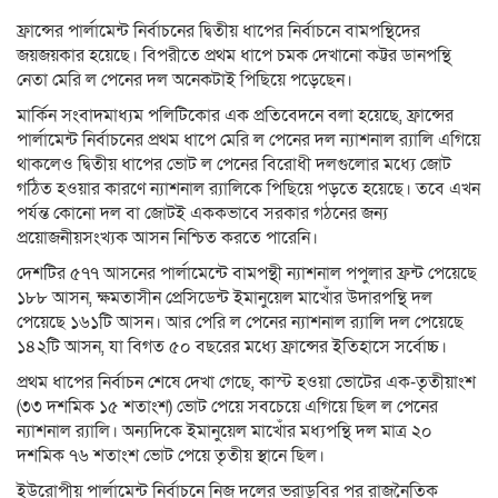
Link
ফ্রান্সের পার্লামেন্ট নির্বাচনের দ্বিতীয় ধাপের নির্বাচনে বামপন্থিদের
জয়জয়কার হয়েছে। বিপরীতে প্রথম ধাপে চমক দেখানো কট্টর ডানপন্থি
নেতা মেরি ল পেনের দল অনেকটাই পিছিয়ে পড়েছেন।
মার্কিন সংবাদমাধ্যম পলিটিকোর এক প্রতিবেদনে বলা হয়েছে, ফ্রান্সের
পার্লামেন্ট নির্বাচনের প্রথম ধাপে মেরি ল পেনের দল ন্যাশনাল র‍্যালি এগিয়ে
থাকলেও দ্বিতীয় ধাপের ভোট ল পেনের বিরোধী দলগুলোর মধ্যে জোট
গঠিত হওয়ার কারণে ন্যাশনাল র‍্যালিকে পিছিয়ে পড়তে হয়েছে। তবে এখন
পর্যন্ত কোনো দল বা জোটই এককভাবে সরকার গঠনের জন্য
প্রয়োজনীয়সংখ্যক আসন নিশ্চিত করতে পারেনি।
দেশটির ৫৭৭ আসনের পার্লামেন্টে বামপন্থী ন্যাশনাল পপুলার ফ্রন্ট পেয়েছে
১৮৮ আসন, ক্ষমতাসীন প্রেসিডেন্ট ইমানুয়েল মাখোঁর উদারপন্থি দল
পেয়েছে ১৬১টি আসন। আর পেরি ল পেনের ন্যাশনাল র‍্যালি দল পেয়েছে
১৪২টি আসন, যা বিগত ৫০ বছরের মধ্যে ফ্রান্সের ইতিহাসে সর্বোচ্চ।
প্রথম ধাপের নির্বাচন শেষে দেখা গেছে, কাস্ট হওয়া ভোটের এক-তৃতীয়াংশ
(৩৩ দশমিক ১৫ শতাংশ) ভোট পেয়ে সবচেয়ে এগিয়ে ছিল ল পেনের
ন্যাশনাল র‍্যালি। অন্যদিকে ইমানুয়েল মাখোঁর মধ্যপন্থি দল মাত্র ২০
দশমিক ৭৬ শতাংশ ভোট পেয়ে তৃতীয় স্থানে ছিল।
ইউরোপীয় পার্লামেন্ট নির্বাচনে নিজ দলের ভরাডুবির পর রাজনৈতিক