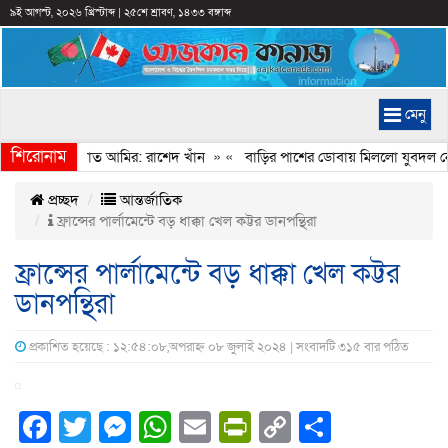
৯ই আগস্ট, ২০২৬ খ্রিস্টাব্দ
|
২৫শে শ্রাবণ, ১৪৩৩ বঙ্গাব্দ
মেনু
শিরোনাম
নি করেন জামায়াত আমির: রাশেদ খাঁন
» «
বাড়ির পাশের ডোবায় মিললো যুবদল নেতা
প্রচ্ছদ
আন্তর্জাতিক
ফ্রান্সের পার্লামেন্টে বড় ধাক্কা খেল কট্টর ডানপন্থিরা
ফ্রান্সের পার্লামেন্টে বড় ধাক্কা খেল কট্টর
ডানপন্থিরা
প্রকাশিত হয়েছে : ১২:৫৪:০৮,অপরাহ্ন ০৮ জুলাই ২০২৪ | সংবাদটি ৩১৫ বার পঠিত
Facebook
Twitter
Messenger
WhatsApp
Email
PrintFriendly
Copy
Share