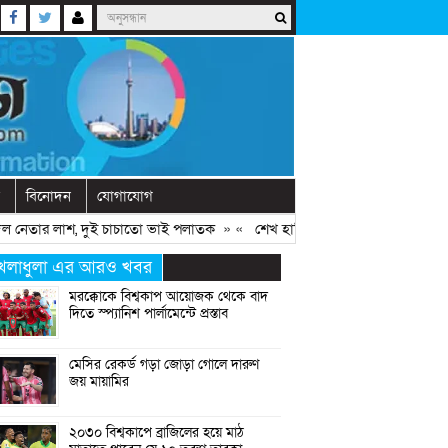
বিনোদন
যোগাযোগ
ার লাশ, দুই চাচাতো ভাই পলাতক
» «
শেখ হাসিনাকে ফিরিয়ে আনতে দেরি হচ্ছে কে
েলাধুলা এর আরও খবর
মরক্কোকে বিশ্বকাপ আয়োজক থেকে বাদ
দিতে স্প্যানিশ পার্লামেন্টে প্রস্তাব
মেসির রেকর্ড গড়া জোড়া গোলে দারুণ
জয় মায়ামির
২০৩০ বিশ্বকাপে ব্রাজিলের হয়ে মাঠ