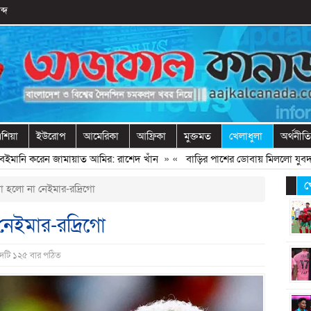
ব্দ
শিয়া
ইউরোপ
আমেরিকা
আফ্রিকা
মুক্তমত
খেলাধুলা
অর্থনীতি
মানি করেন জামায়াত আমির: রাশেদ খাঁন
» «
বাড়ির পাশের ডোবায় মিললো যুবদল নেত
খ
া হলো না নেইমার-রদ্রিগো
নেইমার-রদ্রিগো
াদটি ১২৫ বার পঠিত