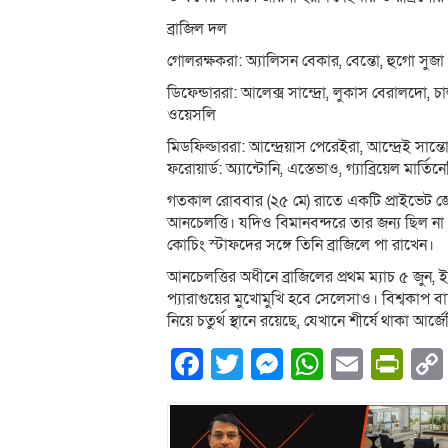
ব্রাজিল দল
গোলরক্ষকরা: অ্যালিসন বেকার, বেন্তো, হুগো সুজা
ডিফেন্ডাররা: আলেক্স সান্দ্রো, লুকাস বেরালদো, 
ওয়েসলি
মিডফিল্ডাররা: আন্দ্রেয়াস পেরেইরা, আন্দ্রেই সা
ফরোয়ার্ড: অ্যান্টোনি, এস্তেভাও, গ্যাব্রিয়েল মার্তি
গতকাল রোববার (২৫ মে) রাতে একটি প্রাইভেট জেট
আনচেলত্তি। যদিও বিমানবন্দরে তার জন্য ছিল ন
কোচিং স্টাফদের সঙ্গে তিনি ব্রাজিলে পা রাখেন।
আনচেলত্তির অধীনে ব্রাজিলের প্রথম ম্যাচ ৫ জুন
প্যারাগুয়ের মুখোমুখি হবে সেলেসাও। বিশ্বকাপ 
নিয়ে চতুর্থ স্থানে রয়েছে, যেখানে শীর্ষে থাকা আর
Facebook
Twitter
Messenger
WhatsA
Email
Pri