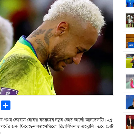
pp
ntFriendly
Copy
Share
Link
ব নিয়ে প্রথম স্কোয়াড ঘোষণা করেছেন নতুন কোচ কার্লো আনচেলত্তি। ২৫
ইপর্বের জন্য ফিরেছেন ক্যাসেমিরো, রিচার্লিসন ও এন্থোনি। তবে চোট
।