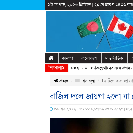
৯ই আগস্ট, ২০২৬ খ্রিস্টাব্দ
|
২৫শে শ্রাবণ, ১৪৩৩ বঙ্গা
কানাডা
বাংলাদেশ
আন্তর্জাতিক
এ
শিরোনাম
গঞ্জে শহীদ মিনারে ঝুলছিল কিশোরের মরদেহ
» «
গণঅভ্যুত্থানের সঙ্গে প্রথম বেই
প্রচ্ছদ
খেলাধুলা
ব্রাজিল দলে জায়গ
ব্রাজিল দলে জায়গা হলো না 
প্রকাশিত হয়েছে : ৩:৪০:০৬,অপরাহ্ন ২৭ মে ২০২৫ | সংব