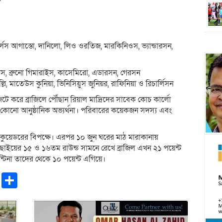
চার্লস আগাস্তো, দানিলো, লিও ওরতিজ, মারকিনিওস, ভ্যান্ডারসন,
ন্তোস, ব্রুনো গিমারাইস, কাসেমিরো, এডারসন, গেরসন
নেল্লি, মাতেউস কুনিয়া, ভিনিসিয়ুস জুনিয়র, রাফিনিয়া ও রিচার্লিসন
ে করে ব্রাজিলে পৌঁছান রিয়াল মাদ্রিদের সাবেক কোচ কার্লো
া কোনো আনুষ্ঠানিক অভ্যর্থনা। পরিবারের কয়েকজন সদস্য এবং
, ইকুয়েডরের বিপক্ষে। এরপর ১০ জুন ঘরের মাঠ মারাকানায়
বাছাইয়ের ১৫ ও ১৬তম রাউন্ড সামনে রেখে ব্রাজিল এখন ২১ পয়েন্ট
্জেন্টিনা তাদের থেকে ১০ পয়েন্ট এগিয়ে।
pp
ntFriendly
Copy
Share
Link