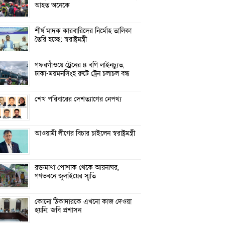
আহত অনেকে
শীর্ষ মাদক কারবারিদের নির্মোহ তালিকা
তৈরি হচ্ছে: স্বরাষ্ট্রমন্ত্রী
গফরগাঁওয়ে ট্রেনের ৪ বগি লাইনচ্যুত,
ঢাকা-ময়মনসিংহ রুটে ট্রেন চলাচল বন্ধ
শেখ পরিবারের দেশত্যাগের নেপথ্য
আওয়ামী লীগের বিচার চাইলেন স্বরাষ্ট্রমন্ত্রী
রক্তমাখা পোশাক থেকে আয়নাঘর,
গণভবনে জুলাইয়ের স্মৃতি
কোনো ঠিকাদারকে এখনো কাজ দেওয়া
হয়নি: জবি প্রশাসন