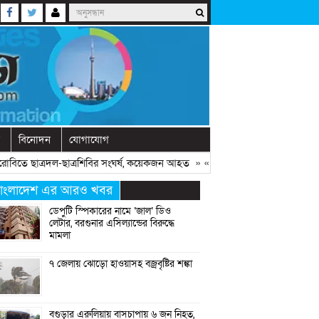
বিনোদন
যোগাযোগ
ছাত্রদল-ছাত্রশিবির সংঘর্ষ, কয়েকজন আহত
» «
অনুষ্ঠানে বক্তব্যের আগে চোখে ব্য
াংলাদেশ এর আরও খবর
ডেপুটি স্পিকারের নামে ‘জাল’ ডিও
লেটার, বরগুনার এসিল্যান্ডের বিরুদ্ধে
মামলা
৭ জেলায় ঝোড়ো হাওয়াসহ বজ্রবৃষ্টির শঙ্কা
বগুড়ার এরুলিয়ায় বাসচাপায় ৬ জন নিহত,