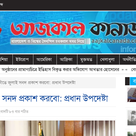
্দ
শিয়া
ইউরোপ
আমেরিকা
আফ্রিকা
মুক্তমত
খেলাধুলা
অর্থনীতি
ুষ্ঠানের প্রামাণ্যচিত্রে ইতিহাস বিকৃত করার অভিযোগ আখতার হোসেনের
» «
বেরোবিতে 
ব
ষিকীতে জুলাই সনদ প্রকাশ করবো: প্রধান উপদেষ্টা
াই সনদ প্রকাশ করবো: প্রধান উপদেষ্টা
ংবাদটি ৮৩ বার পঠিত