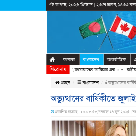
৭ই আগস্ট, ২০২৬ খ্রিস্টাব্দ
|
২৩শে শ্রাবণ, ১৪৩৩ বঙ্গাব
কানাডা
বাংলাদেশ
আন্তর্জাতিক
এ
শিরোনাম
িনাকে ফিরিয়ে আনতে দেরি হচ্ছে কেন, জামায়াতের আমিরের প্রশ্ন
» «
রাষ্ট্রীয় অন
প্রচ্ছদ
বাংলাদেশ
অভ্যুত্থানের বার্
অভ্যুত্থানের বার্ষিকীতে জুল
প্রকাশিত হয়েছে : ১০:০৮:৫৮,অপরাহ্ন ১৭ জুন ২০২৫ | স