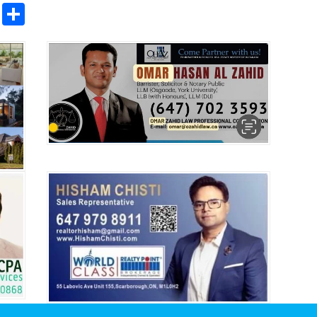
pp
ntFriendly
Copy
Share
Link