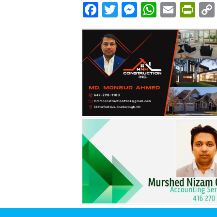
Facebook
Twitter
Messenger
WhatsA
Email
Pri