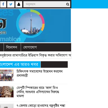
বিনোদন
যোগাযোগ
ুষ্ঠানের প্রামাণ্যচিত্রে ইতিহাস বিকৃত করার অভিযোগ আখতার হোসেনের
» «
বেরোবিতে 
াংলাদেশ এর আরও খবর
চিকিৎসক সমাবেশের উদ্বোধন করলেন
প্রধানমন্ত্রী
ডেপুটি স্পিকারের নামে ‘জাল’ ডিও
লেটার, বরগুনার এসিল্যান্ডের বিরুদ্ধে
মামলা
৭ জেলায় ঝোড়ো হাওয়াসহ বজ্রবৃষ্টির শঙ্কা