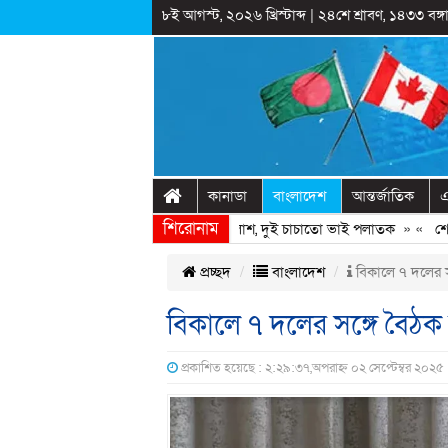
৮ই আগস্ট, ২০২৬ খ্রিস্টাব্দ
|
২৪শে শ্রাবণ, ১৪৩৩ বঙ্গা
কানাডা
বাংলাদেশ
আন্তর্জাতিক
এ
শিরোনাম
র পাশের ডোবায় মিললো যুবদল নেতার লাশ, দুই চাচাতো ভাই পলাতক
» «
শেখ হাস
প্রচ্ছদ
বাংলাদেশ
বিকালে ৭ দলের সঙ
বিকালে ৭ দলের সঙ্গে বৈঠক 
প্রকাশিত হয়েছে : ২:২৯:৩৭,অপরাহ্ন ০২ সেপ্টেম্বর ২০২৫