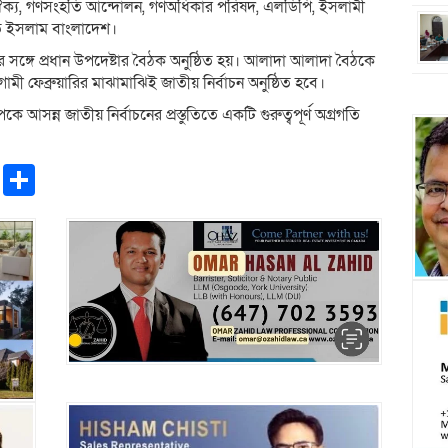
 ঐক্য, গণসংহতি আন্দোলন, গণঅধিকার পরিষদ, এলডিপি, ইসলামী
তে ইসলাম বাংলাদেশ।
্গে প্রধান উপদেষ্টার বৈঠক অনুষ্ঠিত হয়। আলাদা আলাদা বৈঠকে
মী ফেব্রুয়ারির মাঝামাঝিই জাতীয় নির্বাচন অনুষ্ঠিত হবে।
সন্ন জাতীয় নির্বাচনের প্রস্তুতিতে একটি গুরুত্বপূর্ণ অগ্রগতি
pp
ntFriendly
Copy
Share
Link