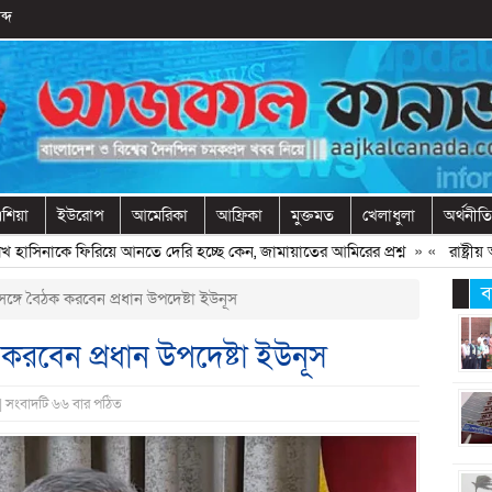
ব্দ
শিয়া
ইউরোপ
আমেরিকা
আফ্রিকা
মুক্তমত
খেলাধুলা
অর্থনীতি
িনাকে ফিরিয়ে আনতে দেরি হচ্ছে কেন, জামায়াতের আমিরের প্রশ্ন
» «
রাষ্ট্রীয় অন
ব
্গে বৈঠক করবেন প্রধান উপদেষ্টা ইউনূস
করবেন প্রধান উপদেষ্টা ইউনূস
 | সংবাদটি ৬৬ বার পঠিত