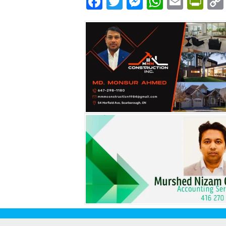
Facebook
Twitter
Messenger
WhatsA
Email
Pri