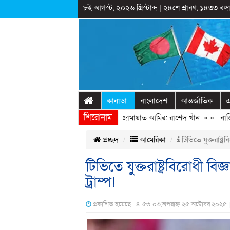
৮ই আগস্ট, ২০২৬ খ্রিস্টাব্দ
|
২৪শে শ্রাবণ, ১৪৩৩ বঙ্গা
কানাডা
বাংলাদেশ
আন্তর্জাতিক
এ
শিরোনাম
ভ্যুত্থানের সঙ্গে প্রথম বেইমানি করেন জামায়াত আমির: রাশেদ খাঁন
» «
বাড়ির পা
প্রচ্ছদ
আমেরিকা
টিভিতে যুক্তরাষ্ট্
টিভিতে যুক্তরাষ্ট্রবিরোধী ব
ট্রাম্প!
প্রকাশিত হয়েছে : ৪:৫৩:০৩,অপরাহ্ন ২৫ অক্টোবর ২০২৫ 