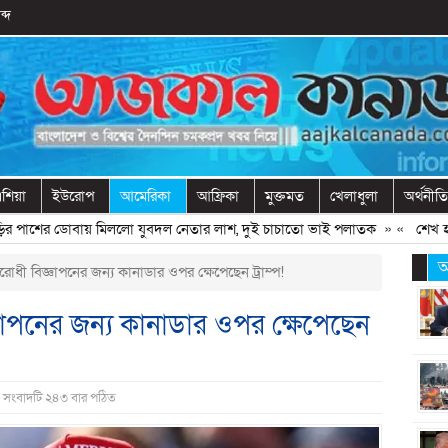
ব্দ
শিয়া
ইউরোপ
আমেরিকা
আফ্রিকা
মুক্তমত
খেলাধুলা
অর্থনীতি
শের ডোবায় মিললো যুবদল নেতার লাশ, দুই চাচাতো ভাই পলাতক
» «
শেখ হাসিনাক
আ
রবিরোধী বিজ্ঞাপনের জন্য কানাডার ওপর ক্ষেপেছেন ট্রাম্প!
িজ্ঞাপনের জন্য কানাডার ওপর ক্ষেপেছেন
| সংবাদটি ২৪৩ বার পঠিত