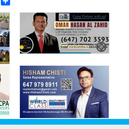
pp
ntFriendly
Copy
Share
Link