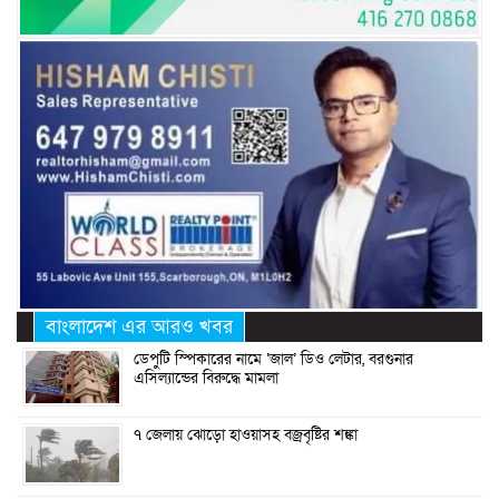
বাংলাদেশ এর আরও খবর
ডেপুটি স্পিকারের নামে ‘জাল’ ডিও লেটার, বরগুনার
এসিল্যান্ডের বিরুদ্ধে মামলা
৭ জেলায় ঝোড়ো হাওয়াসহ বজ্রবৃষ্টির শঙ্কা