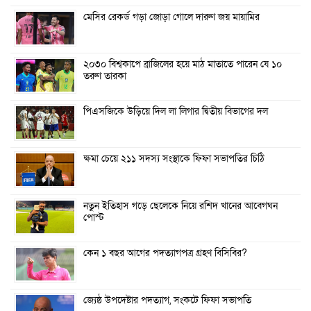
মেসির রেকর্ড গড়া জোড়া গোলে দারুণ জয় মায়ামির
২০৩০ বিশ্বকাপে ব্রাজিলের হয়ে মাঠ মাতাতে পারেন যে ১০
তরুণ তারকা
পিএসজিকে উড়িয়ে দিল লা লিগার দ্বিতীয় বিভাগের দল
ক্ষমা চেয়ে ২১১ সদস্য সংস্থাকে ফিফা সভাপতির চিঠি
নতুন ইতিহাস গড়ে ছেলেকে নিয়ে রশিদ খানের আবেগঘন
পোস্ট
কেন ১ বছর আগের পদত্যাগপত্র গ্রহণ বিসিবির?
জ্যেষ্ঠ উপদেষ্টার পদত্যাগ, সংকটে ফিফা সভাপতি