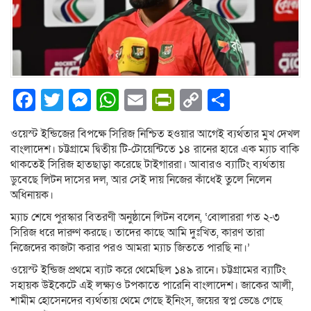
Facebook
Twitter
Messenger
WhatsApp
Email
PrintFriendly
Copy
Share
Link
ওয়েস্ট ইন্ডিজের বিপক্ষে সিরিজ নিশ্চিত হওয়ার আগেই ব্যর্থতার মুখ দেখল
বাংলাদেশ। চট্টগ্রামে দ্বিতীয় টি-টোয়েন্টিতে ১৪ রানের হারে এক ম্যাচ বাকি
থাকতেই সিরিজ হাতছাড়া করেছে টাইগাররা। আবারও ব্যাটিং ব্যর্থতায়
ডুবেছে লিটন দাসের দল, আর সেই দায় নিজের কাঁধেই তুলে নিলেন
অধিনায়ক।
ম্যাচ শেষে পুরস্কার বিতরণী অনুষ্ঠানে লিটন বলেন, ‘বোলাররা গত ২-৩
সিরিজ ধরে দারুণ করছে। তাদের কাছে আমি দুঃখিত, কারণ তারা
নিজেদের কাজটা করার পরও আমরা ম্যাচ জিততে পারছি না।’
ওয়েস্ট ইন্ডিজ প্রথমে ব্যাট করে থেমেছিল ১৪৯ রানে। চট্টগ্রামের ব্যাটিং
সহায়ক উইকেটে এই লক্ষ্যও টপকাতে পারেনি বাংলাদেশ। জাকের আলী,
শামীম হোসেনদের ব্যর্থতায় থেমে গেছে ইনিংস, জয়ের স্বপ্ন ভেঙে গেছে