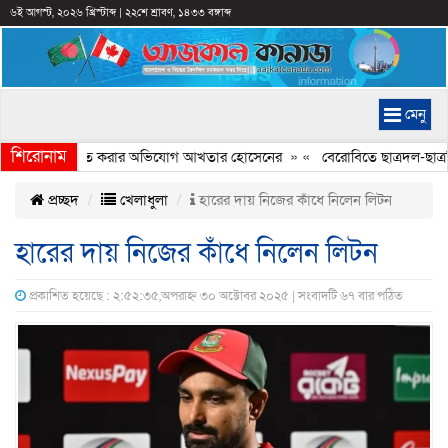
৬ই আগস্ট, ২০২৬ খ্রিস্টাব্দ
|
২২শে শ্রাবণ, ১৪৩৩ বঙ্গাব্দ
মেনু
শিরোনাম
্যচিত্রে ইতিহাস বিকৃত করার অভিযোগ আখতার হোসেনের
» «
বেরোবিতে ছাত্রদল-ছাত্রশ
প্রচ্ছদ
খেলাধুলা
হারের দায় নিজের কাঁধে নিলেন লিটন
হারের দায় নিজের কাঁধে নিলেন লিটন
প্রকাশিত হয়েছে : ২:৫২:৩৫,অপরাহ্ন ৩০ অক্টোবর ২০২৫ | সংবাদটি ৬৭ বার পঠিত