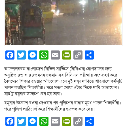
Facebook
Twitter
Messenger
WhatsApp
Email
PrintFriendly
Copy
Share
Link
আন্দোলনরত বাংলাদেশ সিভিল সার্ভিসে (বিসিএস) যোগদানের জন্য
অনুষ্ঠিত ৪৩ ও ৪৪তমসহ চলমান সব বিসিএস পরীক্ষায় অংশগ্রহণ করে
বৈষম্যের শিকার হওয়ার অভিযোগ এনে দুই দফাৃ দাবিতে শাহবাগে কর্মসূচি
পালন করছিল শিক্ষার্থীরা। পরে সন্ধ্যা সোয়া ৫টার দিকে দাবি আদায়ে লং
মার্চ টু যমুনার উদ্দেশে বের হয় তারা।
যমুনার উদ্দেশে রওনা দেওয়ার পর পুলিশের বাধার মুখে পড়েন শিক্ষার্থীরা।
পরে পুলিশ লাঠিচার্জ করে শিক্ষার্থীদের ছত্রভঙ্গ করে দেয়।
Facebook
Twitter
Messenger
WhatsApp
Email
PrintFriendly
Copy
Share