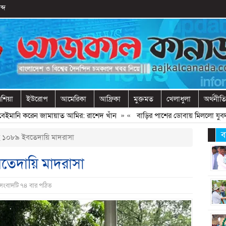
ব্দ
শিয়া
ইউরোপ
আমেরিকা
আফ্রিকা
মুক্তমত
খেলাধুলা
অর্থনীতি
মানি করেন জামায়াত আমির: রাশেদ খাঁন
» «
বাড়ির পাশের ডোবায় মিললো যুবদল নে
ব
ে ১০৮৯ ইবতেদায়ি মাদরাসা
বতেদায়ি মাদরাসা
 সংবাদটি ৭৪ বার পঠিত