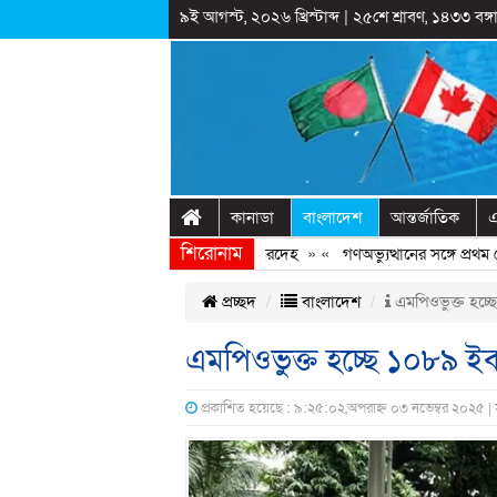
৯ই আগস্ট, ২০২৬ খ্রিস্টাব্দ
|
২৫শে শ্রাবণ, ১৪৩৩ বঙ্গা
কানাডা
বাংলাদেশ
আন্তর্জাতিক
এ
শিরোনাম
কগঞ্জে শহীদ মিনারে ঝুলছিল কিশোরের মরদেহ
» «
গণঅভ্যুত্থানের সঙ্গে প্রথম বেই
প্রচ্ছদ
বাংলাদেশ
এমপিওভুক্ত হচ্ছ
এমপিওভুক্ত হচ্ছে ১০৮৯ ই
প্রকাশিত হয়েছে : ৯:২৫:০২,অপরাহ্ন ০৩ নভেম্বর ২০২৫ |