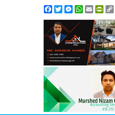
Facebook
Twitter
Messenger
WhatsA
Email
Pri