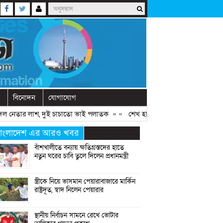
বিনোদন
যোগাযোগ
তার লাশ, দুই চাচাতো ভাই পলাতক
» «
শেখ হাসিনাকে ফিরিয়ে আনতে দেরি হচ্ছে ক
াংলাদেশ এর আরও খবর
বাঁশখালীতে বন্যায় ক্ষতিগ্রস্তদের হাতে
নতুন ঘরের চাবি তুলে দিলেন প্রধানমন্ত্রী
স্ত্রীকে নিয়ে ভাসমান পেয়ারাবাজারে মার্কিন
রাষ্ট্রদূত, স্বাদ নিলেন পেয়ারার
স্থানীয় নির্বাচন সামনে রেখে ভোটার