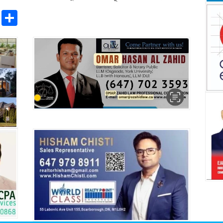
pp
ntFriendly
Copy
Share
Link