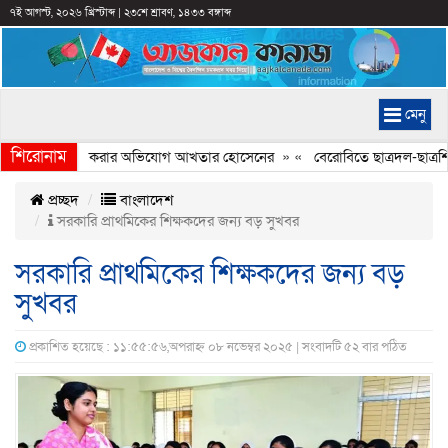
৭ই আগস্ট, ২০২৬ খ্রিস্টাব্দ
|
২৩শে শ্রাবণ, ১৪৩৩ বঙ্গাব্দ
মেনু
শিরোনাম
যচিত্রে ইতিহাস বিকৃত করার অভিযোগ আখতার হোসেনের
» «
বেরোবিতে ছাত্রদল-ছাত্রশিব
প্রচ্ছদ
বাংলাদেশ
সরকারি প্রাথমিকের শিক্ষকদের জন্য বড় সুখবর
সরকারি প্রাথমিকের শিক্ষকদের জন্য বড়
সুখবর
প্রকাশিত হয়েছে : ১১:৫৫:৫৬,অপরাহ্ন ০৮ নভেম্বর ২০২৫ | সংবাদটি ৫২ বার পঠিত