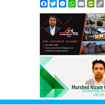
Facebook
Twitter
Messenger
WhatsA
Email
Pri