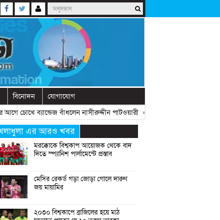
বিনোদন
যোগাযোগ
ে চোখে ব্যান্ডেজ বাঁধলেন নাসীরুদ্দীন পাটওয়ারী
» «
দেশে নতুন দলের আত্মপ্রকাশ, ন
েলাধুলা এর আরও খবর
মরক্কোকে বিশ্বকাপ আয়োজক থেকে বাদ
দিতে স্প্যানিশ পার্লামেন্টে প্রস্তাব
মেসির রেকর্ড গড়া জোড়া গোলে দারুণ
জয় মায়ামির
২০৩০ বিশ্বকাপে ব্রাজিলের হয়ে মাঠ