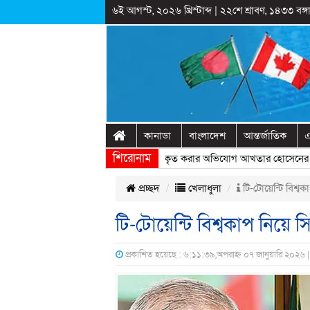
৬ই আগস্ট, ২০২৬ খ্রিস্টাব্দ
|
২২শে শ্রাবণ, ১৪৩৩ বঙ্গা
কানাডা
বাংলাদেশ
আন্তর্জাতিক
এ
শিরোনাম
াষ্ট্রীয় অনুষ্ঠানের প্রামাণ্যচিত্রে ইতিহাস বিকৃত করার অভিযোগ আখতার হোসেনের
» 
প্রচ্ছদ
খেলাধুলা
টি-টোয়েন্টি বিশ্বক
টি-টোয়েন্টি বিশ্বকাপ নিয়ে স
প্রকাশিত হয়েছে : ৬:১১:৩৯,অপরাহ্ন ০৭ জানুয়ারি ২০২৬ 