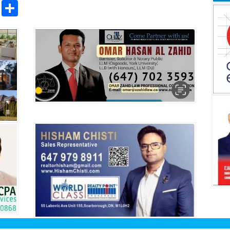
pp
ntFriendly
Copy
Share
Link