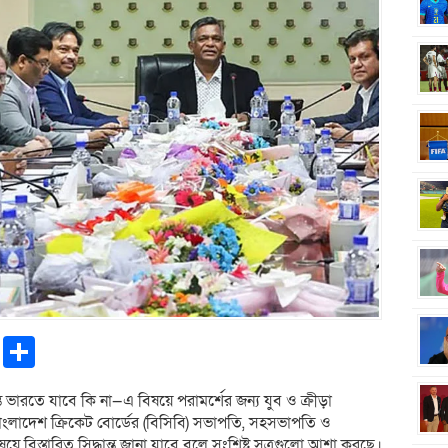
pp
ntFriendly
Copy
Share
Link
্ত ভারতে যাবে কি না—এ বিষয়ে পরামর্শের জন্য যুব ও ক্রীড়া
াংলাদেশ ক্রিকেট বোর্ডের (বিসিবি) সভাপতি, সহসভাপতি ও
িস্তারিত সিদ্ধান্ত জানা যাবে বলে সংশ্লিষ্ট সূত্রগুলো আশা করছে।