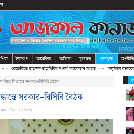
ব্দ
শিয়া
ইউরোপ
আমেরিকা
আফ্রিকা
মুক্তমত
খেলাধুলা
অর্থনীতি
«
বেরোবিতে ছাত্রদল-ছাত্রশিবির সংঘর্ষ, কয়েকজন আহত
» «
অনুষ্ঠানে বক্তব্যের আগ
খ
াপ নিয়ে সিদ্ধান্তে সরকার–বিসিবি বৈঠক
িদ্ধান্তে সরকার–বিসিবি বৈঠক
| সংবাদটি ৪৭ বার পঠিত