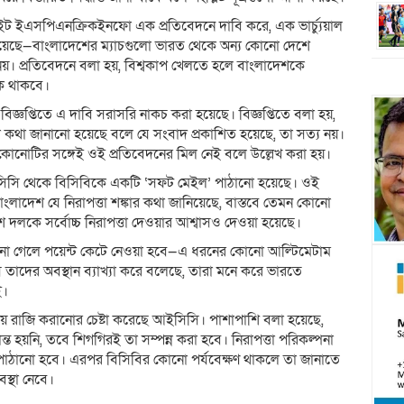
 ইএসপিএনক্রিকইনফো এক প্রতিবেদনে দাবি করে, এক ভার্চ্যুয়াল
িয়েছে—বাংলাদেশের ম্যাচগুলো ভারত থেকে অন্য কোনো দেশে
নয়। প্রতিবেদনে বলা হয়, বিশ্বকাপ খেলতে হলে বাংলাদেশকে
কি থাকবে।
্ঞপ্তিতে এ দাবি সরাসরি নাকচ করা হয়েছে। বিজ্ঞপ্তিতে বলা হয়,
থা জানানো হয়েছে বলে যে সংবাদ প্রকাশিত হয়েছে, তা সত্য নয়।
—কোনোটির সঙ্গেই ওই প্রতিবেদনের মিল নেই বলে উল্লেখ করা হয়।
ইসিসি থেকে বিসিবিকে একটি ‘সফট মেইল’ পাঠানো হয়েছে। ওই
লাদেশ যে নিরাপত্তা শঙ্কার কথা জানিয়েছে, বাস্তবে তেমন কোনো
 দলকে সর্বোচ্চ নিরাপত্তা দেওয়ার আশ্বাসও দেওয়া হয়েছে।
 না গেলে পয়েন্ট কেটে নেওয়া হবে—এ ধরনের কোনো আল্টিমেটাম
দের অবস্থান ব্যাখ্যা করে বলেছে, তারা মনে করে ভারতে
ই।
 রাজি করানোর চেষ্টা করেছে আইসিসি। পাশাপাশি বলা হয়েছে,
ূড়ান্ত হয়নি, তবে শিগগিরই তা সম্পন্ন করা হবে। নিরাপত্তা পরিকল্পনা
 তা পাঠানো হবে। এরপর বিসিবির কোনো পর্যবেক্ষণ থাকলে তা জানাতে
স্থা নেবে।