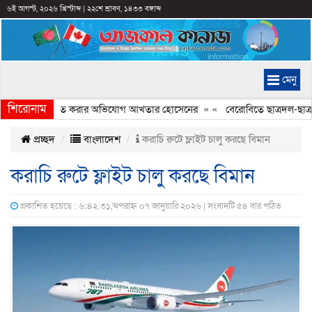
৬ই আগস্ট, ২০২৬ খ্রিস্টাব্দ
|
২২শে শ্রাবণ, ১৪৩৩ বঙ্গাব্দ
মেনু
শিরোনাম
্যচিত্রে ইতিহাস বিকৃত করার অভিযোগ আখতার হোসেনের
» «
বেরোবিতে ছাত্রদল-ছাত্রশ
প্রচ্ছদ
বাংলাদেশ
করাচি রুটে ফ্লাইট চালু করছে বিমান
করাচি রুটে ফ্লাইট চালু করছে বিমান
প্রকাশিত হয়েছে : ৬:৪২:৩১,অপরাহ্ন ০৭ জানুয়ারি ২০২৬ | সংবাদটি ৫৪ বার পঠিত