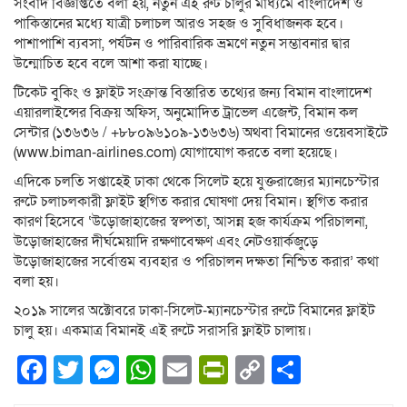
সংবাদ বিজ্ঞপ্তিতে বলা হয়, নতুন এই রুট চালুর মাধ্যমে বাংলাদেশ ও
পাকিস্তানের মধ্যে যাত্রী চলাচল আরও সহজ ও সুবিধাজনক হবে।
পাশাপাশি ব্যবসা, পর্যটন ও পারিবারিক ভ্রমণে নতুন সম্ভাবনার দ্বার
উন্মোচিত হবে বলে আশা করা যাচ্ছে।
টিকেট বুকিং ও ফ্লাইট সংক্রান্ত বিস্তারিত তথ্যের জন্য বিমান বাংলাদেশ
এয়ারলাইন্সের বিক্রয় অফিস, অনুমোদিত ট্রাভেল এজেন্ট, বিমান কল
সেন্টার (১৩৬৩৬ / +৮৮০৯৬১০৯-১৩৬৩৬) অথবা বিমানের ওয়েবসাইটে
(www.biman-airlines.com) যোগাযোগ করতে বলা হয়েছে।
এদিকে চলতি সপ্তাহেই ঢাকা থেকে সিলেট হয়ে যুক্তরাজ্যের ম্যানচেস্টার
রুটে চলাচলকারী ফ্লাইট স্থগিত করার ঘোষণা দেয় বিমান। স্থগিত করার
কারণ হিসেবে ‘উড়োজাহাজের স্বল্পতা, আসন্ন হজ কার্যক্রম পরিচালনা,
উড়োজাহাজের দীর্ঘমেয়াদি রক্ষণাবেক্ষণ এবং নেটওয়ার্কজুড়ে
উড়োজাহাজের সর্বোত্তম ব্যবহার ও পরিচালন দক্ষতা নিশ্চিত করার’ কথা
বলা হয়।
২০১৯ সালের অক্টোবরে ঢাকা-সিলেট-ম্যানচেস্টার রুটে বিমানের ফ্লাইট
চালু হয়। একমাত্র বিমানই এই রুটে সরাসরি ফ্লাইট চালায়।
Facebook
Twitter
Messenger
WhatsApp
Email
PrintFriendly
Copy
Share
Link