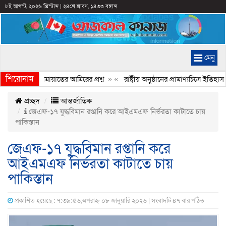
৮ই আগস্ট, ২০২৬ খ্রিস্টাব্দ
|
২৪শে শ্রাবণ, ১৪৩৩ বঙ্গাব্দ
মেনু
শিরোনাম
ছে কেন, জামায়াতের আমিরের প্রশ্ন
» «
রাষ্ট্রীয় অনুষ্ঠানের প্রামাণ্যচিত্রে ইত
প্রচ্ছদ
আন্তর্জাতিক
জেএফ-১৭ যুদ্ধবিমান রপ্তানি করে আইএমএফ নির্ভরতা কাটাতে চায়
পাকিস্তান
জেএফ-১৭ যুদ্ধবিমান রপ্তানি করে
আইএমএফ নির্ভরতা কাটাতে চায়
পাকিস্তান
প্রকাশিত হয়েছে : ৭:৩৯:৫৬,অপরাহ্ন ০৮ জানুয়ারি ২০২৬ | সংবাদটি ৪৭ বার পঠিত