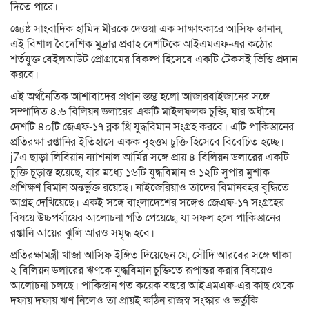
দিতে পারে।
জ্যেষ্ঠ সাংবাদিক হামিদ মীরকে দেওয়া এক সাক্ষাৎকারে আসিফ জানান,
এই বিশাল বৈদেশিক মুদ্রার প্রবাহ দেশটিকে আইএমএফ-এর কঠোর
শর্তযুক্ত বেইলআউট প্রোগ্রামের বিকল্প হিসেবে একটি টেকসই ভিত্তি প্রদান
করবে।
এই অর্থনৈতিক আশাবাদের প্রধান স্তম্ভ হলো আজারবাইজানের সঙ্গে
সম্পাদিত ৪.৬ বিলিয়ন ডলারের একটি মাইলফলক চুক্তি, যার অধীনে
দেশটি ৪০টি জেএফ-১৭ ব্লক থ্রি যুদ্ধবিমান সংগ্রহ করবে। এটি পাকিস্তানের
প্রতিরক্ষা রপ্তানির ইতিহাসে একক বৃহত্তম চুক্তি হিসেবে বিবেচিত হচ্ছে।
j7এ ছাড়া লিবিয়ান ন্যাশনাল আর্মির সঙ্গে প্রায় ৪ বিলিয়ন ডলারের একটি
চুক্তি চূড়ান্ত হয়েছে, যার মধ্যে ১৬টি যুদ্ধবিমান ও ১২টি সুপার মুশাক
প্রশিক্ষণ বিমান অন্তর্ভুক্ত রয়েছে। নাইজেরিয়াও তাদের বিমানবহর বৃদ্ধিতে
আগ্রহ দেখিয়েছে। একই সঙ্গে বাংলাদেশের সঙ্গেও জেএফ-১৭ সংগ্রহের
বিষয়ে উচ্চপর্যায়ের আলোচনা গতি পেয়েছে, যা সফল হলে পাকিস্তানের
রপ্তানি আয়ের ঝুলি আরও সমৃদ্ধ হবে।
প্রতিরক্ষামন্ত্রী খাজা আসিফ ইঙ্গিত দিয়েছেন যে, সৌদি আরবের সঙ্গে থাকা
২ বিলিয়ন ডলারের ঋণকে যুদ্ধবিমান চুক্তিতে রূপান্তর করার বিষয়েও
আলোচনা চলছে। পাকিস্তান গত কয়েক বছরে আইএমএফ-এর কাছ থেকে
দফায় দফায় ঋণ নিলেও তা প্রায়ই কঠিন রাজস্ব সংস্কার ও ভর্তুকি