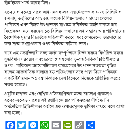
ছাঁটাইয়ের শর্তে আবদ্ধ ছিল।
২০২৪ ও ২০২৫ সালে আইএমএফ-এর এক্সটেনডেড ফান্ড ফ্যাসিলিটি ও
জলবায়ু তহবিলের আওতায় কয়েক বিলিয়ন ডলার সহায়তা পেলেও
পাকিস্তান এখন নিজস্ব উৎপাদনের মাধ্যমে স্বনির্ভরতা অর্জন করতে চায়।
বিশ্লেষকরা মনে করছেন, ১০ বিলিয়ন ডলারের এই সম্ভাব্য আয় পাকিস্তানের
বৈদেশিক মুদ্রার রিজার্ভকে শক্তিশালী করবে এবং লেনদেনের ভারসাম্যের
জন্য দাতা সংস্থাগুলোর ওপর নির্ভরতা কমিয়ে দেবে।
তবে এই উচ্চাভিলাষী লক্ষ্য অর্জন সম্পূর্ণভাবে নির্ভর করছে নির্ধারিত সময়ে
যুদ্ধবিমান সরবরাহ এবং ক্রেতা দেশগুলোর ভূ-রাজনৈতিক স্থিতিশীলতার
ওপর। পাকিস্তান অ্যারোনটিক্যাল কমপ্লেক্সের উৎপাদন সক্ষমতা বৃদ্ধির
ফলেই আন্তর্জাতিক বাজারে বড় শক্তিগুলোর সঙ্গে পাল্লা দিয়ে পাকিস্তান
একটি উদীয়মান অস্ত্র রপ্তানিকারক দেশ হিসেবে নিজেকে প্রতিষ্ঠিত করতে
সক্ষম হয়েছে।
প্রযুক্তি হস্তান্তর এবং বৈশ্বিক প্রতিযোগিতার মতো চ্যালেঞ্জ থাকলেও
২০২৫-২০২৬ সালের এই রপ্তানি জোয়ার পাকিস্তানের দীর্ঘমেয়াদি
অর্থনৈতিক স্থিতিশীলতা অর্জনে এক রূপান্তরমূলক ভূমিকা রাখবে বলে আশা
করা হচ্ছে।
Facebook
Twitter
Messenger
WhatsApp
Email
PrintFriendly
Copy
Share