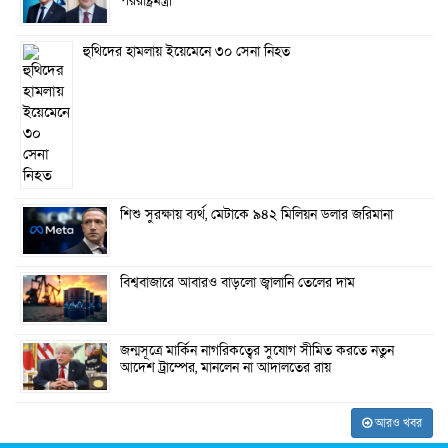
পররাষ্ট্রমন্ত্রী
হুথিদের হামলায় ইয়েমেনে ৩০ সেনা নিহত
শিশু সুরক্ষায় ব্যর্থ, মেটাকে ৯৪২ মিলিয়ন ডলার জরিমানা
বিশ্ববাজারে আবারও বাড়লো জ্বালানি তেলের দাম
জন্মসূত্রে মার্কিন নাগরিকত্বের সুযোগ সীমিত করতে নতুন
আদেশ ট্রাম্পের, মানলেন না আদালতের রায়
আরও খবর