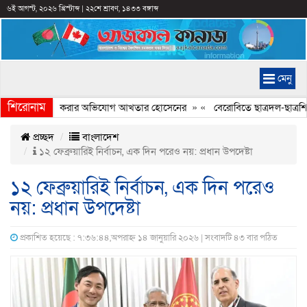
৬ই আগস্ট, ২০২৬ খ্রিস্টাব্দ
|
২২শে শ্রাবণ, ১৪৩৩ বঙ্গাব্দ
মেনু
শিরোনাম
চিত্রে ইতিহাস বিকৃত করার অভিযোগ আখতার হোসেনের
» «
বেরোবিতে ছাত্রদল-ছাত্রশিব
প্রচ্ছদ
বাংলাদেশ
১২ ফেব্রুয়ারিই নির্বাচন, এক দিন পরেও নয়: প্রধান উপদেষ্টা
১২ ফেব্রুয়ারিই নির্বাচন, এক দিন পরেও
নয়: প্রধান উপদেষ্টা
প্রকাশিত হয়েছে : ৭:৩৬:৪৪,অপরাহ্ন ১৪ জানুয়ারি ২০২৬ | সংবাদটি ৪৩ বার পঠিত