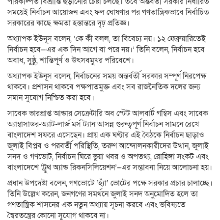
পরিকল্পিত বিভ্রান্তি ছড়ানোর চেষ্টা চলছে। তবে অন্তর্বর্তী সরকার নির্ধারিত
সময়েই নির্বাচন আয়োজন এবং ফল ঘোষণার পর গণতান্ত্রিকভাবে নির্বাচিত
সরকারের কাছে ক্ষমতা হস্তান্তরে দৃঢ় প্রতিজ্ঞ।
অধ্যাপক ইউনূস বলেন, ‘কে কী বলল, তা বিবেচ্য নয়। ১২ ফেব্রুয়ারিতেই
নির্বাচন হবে—এর এক দিন আগে বা পরে নয়।’ তিনি বলেন, নির্বাচন হবে
অবাধ, সুষ্ঠু, শান্তিপূর্ণ ও উৎসবমুখর পরিবেশে।
অধ্যাপক ইউনূস বলেন, নির্বাচনের সময় অন্তর্বর্তী সরকার সম্পূর্ণ নিরপেক্ষ
থাকবে। প্রশাসন থাকবে পক্ষপাতমুক্ত এবং সব রাজনৈতিক দলের জন্য
সমান সুযোগ নিশ্চিত করা হবে।
সাবেক ভারপ্রাপ্ত আন্ডার সেক্রেটারি অব স্টেট আলবার্ট গম্বিস এবং সাবেক
অ্যাম্বাসাডর-অ্যাট-লার্জ মর্স ট্যান আসন্ন গুরুত্বপূর্ণ নির্বাচন সামনে রেখে
বাংলাদেশ সফরে এসেছেন। প্রায় এক ঘণ্টার এই বৈঠকে নির্বাচন ছাড়াও
জুলাই বিপ্লব ও পরবর্তী পরিস্থিতি, তরুণ আন্দোলনকারীদের উত্থান, জুলাই
সনদ ও গণভোট, নির্বাচন ঘিরে ভুয়া খবর ও অপতথ্য, রোহিঙ্গা সংকট এবং
বাংলাদেশে ‘ট্রুথ অ্যান্ড রিকনসিলিয়েশন’–এর সম্ভাবনা নিয়ে আলোচনা হয়।
প্রধান উপদেষ্টা বলেন, গণভোটে ‘হ্যাঁ’ ভোটের পক্ষে সরকার প্রচার চালাচ্ছে।
তিনি উল্লেখ করেন, জনগণের সমর্থনে জুলাই সনদ অনুমোদিত হলে তা
গণতান্ত্রিক শাসনের এক নতুন অধ্যায় সূচনা করবে এবং ভবিষ্যতে
স্বৈরতন্ত্রের কোনো সুযোগ থাকবে না।