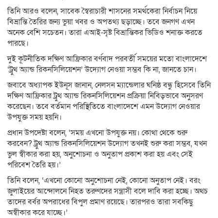
তিনি আরও বলেন, সাবেক স্বৈরাচারী শাসনের সমর্থকেরা নির্বাচন নিয়ে
বিভ্রান্তি তৈরির জন্য ভুয়া খবর ও অপতথ্য ছড়াচ্ছে। তবে জনগণ এখন
অনেক বেশি সচেতন। তারা এআই-সৃষ্ট বিভ্রান্তিকর ভিডিও শনাক্ত করতে
পারছে।
দুই কূটনীতিক দক্ষিণ আফ্রিকার বর্ণবাদ পরবর্তী সময়ের মতো বাংলাদেশে
‘ট্রুথ অ্যান্ড রিকনসিলিয়েশন’ উদ্যোগ নেওয়া সম্ভব কি না, জানতে চান।
জবাবে অধ্যাপক ইউনূস জানান, নেলসন ম্যান্ডেলার ঘনিষ্ঠ বন্ধু হিসেবে তিনি
দক্ষিণ আফ্রিকার ট্রুথ অ্যান্ড রিকনসিলিয়েশন প্রক্রিয়া নিবিড়ভাবে অনুসরণ
করেছেন। তবে বর্তমান পরিস্থিতিতে বাংলাদেশে এমন উদ্যোগ নেওয়ার
উপযুক্ত সময় হয়নি।
প্রধান উপদেষ্টা বলেন, ‘সময় এখনো উপযুক্ত নয়। কোথা থেকে শুরু
করবেন? ট্রুথ অ্যান্ড রিকনসিলিয়েশন উদ্যোগ তখনই শুরু করা সম্ভব, যখন
ভুল স্বীকার করা হয়, অনুশোচনা ও অনুতাপ প্রকাশ করা হয় এবং সেই
পরিবেশ তৈরি হয়।’
তিনি বলেন, ‘এখনো কোনো অনুশোচনা নেই, কোনো অনুতাপ নেই। বরং
জুলাইয়ের আন্দোলনে নিহত তরুণদের সন্ত্রাসী বলে দাবি করা হচ্ছে। অথচ
তাদের বর্বর অপরাধের বিপুল প্রমাণ রয়েছে। তারপরও তারা সবকিছু
অস্বীকার করে যাচ্ছে।’