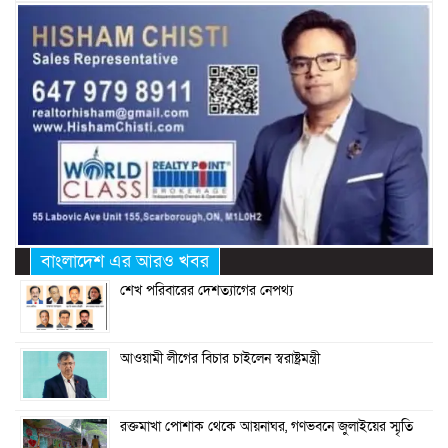
বাংলাদেশ এর আরও খবর
শেখ পরিবারের দেশত্যাগের নেপথ্য
আওয়ামী লীগের বিচার চাইলেন স্বরাষ্ট্রমন্ত্রী
রক্তমাখা পোশাক থেকে আয়নাঘর, গণভবনে জুলাইয়ের স্মৃতি