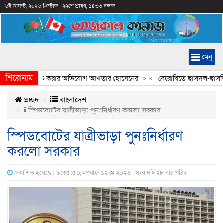
৬ই আগস্ট, ২০২৬ খ্রিস্টাব্দ
|
২২শে শ্রাবণ, ১৪৩৩ বঙ্গাব্দ
মেনু
শিরোনাম
যচিত্রে ইতিহাস বিকৃত করার অভিযোগ আখতার হোসেনের
» «
বেরোবিতে ছাত্রদল-ছাত্রশি
প্রচ্ছদ
বাংলাদেশ
স্পিডবোটের যাত্রীভাড়া পুনঃনির্ধারণ করলো সরকার
স্পিডবোটের যাত্রীভাড়া পুনঃনির্ধারণ
করলো সরকার
প্রকাশিত হয়েছে : ৯:৩৫:৫০,অপরাহ্ন ১২ মে ২০২৬ | সংবাদটি ২৮ বার পঠিত