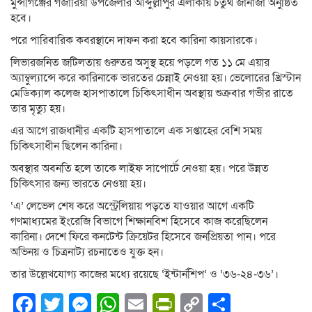
মুন্সীগঞ্জের গজারিয়া উপজেলার আব্দুল্লাপুর এলাকায় চতুর্থ জানাজা অনুষ্ঠিত
হবে।
পরে পারিবারিক কবরস্থানে দাফন করা হবে কারিনা কায়সারকে।
লিভারজনিত জটিলতায় গুরুতর অসুস্থ হয়ে পড়লে গত ১১ মে এয়ার
অ্যাম্বুল্যান্সে করে কারিনাকে ভারতের চেন্নাই নেওয়া হয়। ভেলোরের খ্রিস্টান
মেডিক্যাল কলেজ হাসপাতালে চিকিৎসাধীন অবস্থায় শুক্রবার গভীর রাতে
তার মৃত্যু হয়।
এর আগে রাজধানীর একটি হাসপাতালে এক সপ্তাহের বেশি সময়
চিকিৎসাধীন ছিলেন কারিনা।
অবস্থার অবনতি হলে তাকে লাইফ সাপোর্টে নেওয়া হয়। পরে উন্নত
চিকিৎসার জন্য ভারতে নেওয়া হয়।
‘এ’ লেভেল শেষ করে অস্ট্রেলিয়ায় পড়তে যাওয়ার আগে একটি
গণমাধ্যমের ইংরেজি বিভাগে শিক্ষানবিশ হিসেবে কাজ করেছিলেন
কারিনা। দেশে ফিরে কনটেন্ট ক্রিয়েটর হিসেবে জনপ্রিয়তা পান। পরে
অভিনয় ও চিত্রনাট্য রচনাতেও যুক্ত হন।
তার উল্লেখযোগ্য কাজের মধ্যে রয়েছে ‘ইন্টার্নশিপ’ ও ‘৩৬-২৪-৩৬’।
Facebook
Twitter
Messenger
WhatsApp
Email
PrintFriendly
Copy
Share