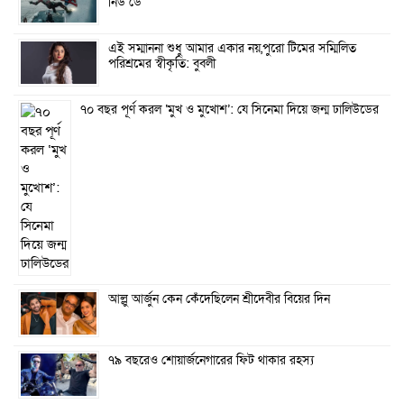
নিউ ডে
এই সম্মাননা শুধু আমার একার নয়,পুরো টিমের সম্মিলিত
পরিশ্রমের স্বীকৃতি: বুবলী
৭০ বছর পূর্ণ করল ‘মুখ ও মুখোশ’: যে সিনেমা দিয়ে জন্ম ঢালিউডের
আল্লু আর্জুন কেন কেঁদেছিলেন শ্রীদেবীর বিয়ের দিন
৭৯ বছরেও শোয়ার্জনেগারের ফিট থাকার রহস্য