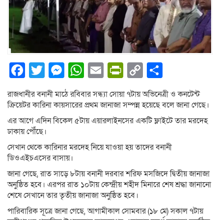
Facebook
Twitter
Messenger
WhatsApp
Email
PrintFriendly
Copy
Share
Link
রাজধানীর বনানী মাঠে রবিবার সন্ধ্যা সোয়া ৭টায় অভিনেত্রী ও কনটেন্ট
ক্রিয়েটর কারিনা কায়সারের প্রথম জানাজা সম্পন্ন হয়েছে বলে জানা গেছে।
এর আগে এদিন বিকেল ৫টায় এয়ারলাইনসের একটি ফ্লাইটে তার মরদেহ
ঢাকায় পৌঁছে।
সেখান থেকে কারিনার মরদেহ নিয়ে যাওয়া হয় তাদের বনানী
ডিওএইচএসের বাসায়।
জানা গেছে, রাত সাড়ে ৮টায় বনানী দরবার শরিফ মসজিদে দ্বিতীয় জানাজা
অনুষ্ঠিত হবে। এরপর রাত ১০টায় কেন্দ্রীয় শহীদ মিনারে শেষ শ্রদ্ধা জানানো
শেষে সেখানে তার তৃতীয় জানাজা অনুষ্ঠিত হবে।
পারিবারিক সূত্রে জানা গেছে, আগামীকাল সোমবার (১৮ মে) সকাল ৭টায়