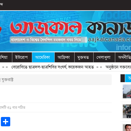
্দ
শিয়া
ইউরোপ
আমেরিকা
আফ্রিকা
মুক্তমত
খেলাধুলা
অর্থনীতি
«
বেরোবিতে ছাত্রদল-ছাত্রশিবির সংঘর্ষ, কয়েকজন আহত
» «
অনুষ্ঠানে বক্তব্যের আ
আ
যুক্তরাষ্ট্র
বাদটি ৩১ বার পঠিত
pp
ntFriendly
Copy
Share
Link