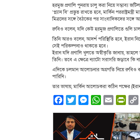
হরমুজ প্রণালি পুনরায় চালু করা নিয়ে সম্ভাব্য জটিল
‘প্ল্যান বি’ প্রস্তুত রাখতে হবে, মার্কিন পররাষ্ট্র
মিত্রদের সঙ্গে বৈঠকের পর সাংবাদিকদের সঙ্গে
রুবিও বলেন, যদি কেউ হরমুজ প্রণালিতে গুলি চা
তিনি আরও বলেন, আদর্শ পরিস্থিতি হবে, ইরান নিজে
সেই পরিকল্পনাও থাকতে হবে।
ইরান যদি প্রণালি খুলতে অস্বীকৃতি জানায়, তাহলে য
তিনি। তবে এ ক্ষেত্রে ন্যাটো সরাসরি জড়াবে কি না
এদিকে চলমান আলোচনার অগ্রগতি নিয়ে রুবিও বল
পারিনি।
তার ভাষায়, মার্কিন আলোচকরা কঠিন পক্ষের (ইর
Facebook
Twitter
Messenger
WhatsA
Email
Pri