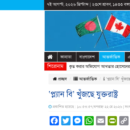
৭ই আগস্ট, ২০২৬ খ্রিস্টাব্দ
|
২৩শে শ্রাবণ, ১৪৩৩ বঙ্গাব
কানাডা
বাংলাদেশ
আন্তর্জাতিক
এ
শিরোনাম
রাষ্ট্রীয় অনুষ্ঠানের প্রামাণ্যচিত্রে ইতিহাস বিকৃত করার অভিযোগ আখতার হোসেনের
» 
প্রচ্ছদ
আন্তর্জাতিক
‘প্ল্যান বি’ খুঁজছে 
‘প্ল্যান বি’ খুঁজছে যুক্তরাষ্ট্র
প্রকাশিত হয়েছে : ১০:৫৩:৫৭,অপরাহ্ন ২২ মে ২০২৬ | সং
Facebook
Twitter
Messenger
WhatsA
Email
Pri