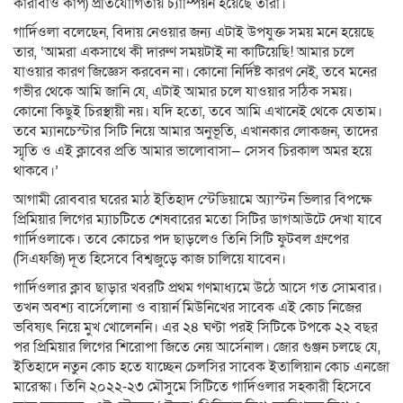
কারাবাও কাপ) প্রতিযোগিতায় চ্যাম্পিয়ন হয়েছে তারা।
গার্দিওলা বলেছেন, বিদায় নেওয়ার জন্য এটাই উপযুক্ত সময় মনে হয়েছে
তার, ‘আমরা একসাথে কী দারুণ সময়টাই না কাটিয়েছি! আমার চলে
যাওয়ার কারণ জিজ্ঞেস করবেন না। কোনো নির্দিষ্ট কারণ নেই, তবে মনের
গভীর থেকে আমি জানি যে, এটাই আমার চলে যাওয়ার সঠিক সময়।
কোনো কিছুই চিরস্থায়ী নয়। যদি হতো, তবে আমি এখানেই থেকে যেতাম।
তবে ম্যানচেস্টার সিটি নিয়ে আমার অনুভূতি, এখানকার লোকজন, তাদের
স্মৃতি ও এই ক্লাবের প্রতি আমার ভালোবাসা— সেসব চিরকাল অমর হয়ে
থাকবে।’
আগামী রোববার ঘরের মাঠ ইতিহাদ স্টেডিয়ামে অ্যাস্টন ভিলার বিপক্ষে
প্রিমিয়ার লিগের ম্যাচটিতে শেষবারের মতো সিটির ডাগআউটে দেখা যাবে
গার্দিওলাকে। তবে কোচের পদ ছাড়লেও তিনি সিটি ফুটবল গ্রুপের
(সিএফজি) দূত হিসেবে বিশ্বজুড়ে কাজ চালিয়ে যাবেন।
গার্দিওলার ক্লাব ছাড়ার খবরটি প্রথম গণমাধ্যমে উঠে আসে গত সোমবার।
তখন অবশ্য বার্সেলোনা ও বায়ার্ন মিউনিখের সাবেক এই কোচ নিজের
ভবিষ্যৎ নিয়ে মুখ খোলেননি। এর ২৪ ঘণ্টা পরই সিটিকে টপকে ২২ বছর
পর প্রিমিয়ার লিগের শিরোপা জিতে নেয় আর্সেনাল। জোর গুঞ্জন চলছে যে,
ইতিহাদে নতুন কোচ হতে যাচ্ছেন চেলসির সাবেক ইতালিয়ান কোচ এনজো
মারেস্কা। তিনি ২০২২-২৩ মৌসুমে সিটিতে গার্দিওলার সহকারী হিসেবে