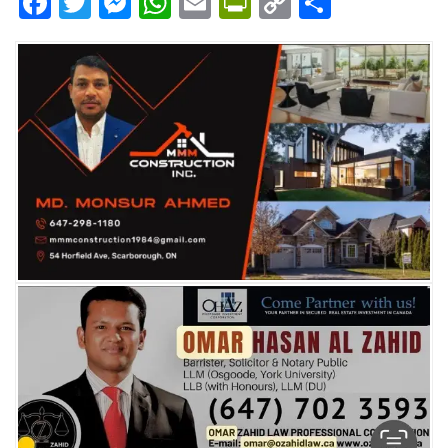
Facebook
Twitter
Messenger
WhatsApp
Email
PrintFriendly
Copy
Share
Link