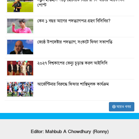
নতুন ইতিহাস গড়ে ছেলেকে নিয়ে রশিদ খানের আবেগঘন
পোস্ট
কেন ১ বছর আগের পদত্যাগপত্র গ্রহণ বিসিবির?
জ্যেষ্ঠ উপদেষ্টার পদত্যাগ, সংকটে ফিফা সভাপতি
২০২৭ বিশ্বকাপের ভেন্যু চূড়ান্ত করল আইসিসি
আর্জেন্টিনার বিরুদ্ধে ফিফার শাস্তিমূলক কার্যক্রম
আরও খবর
Editor: Mahbub A Chowdhury (Ronny)