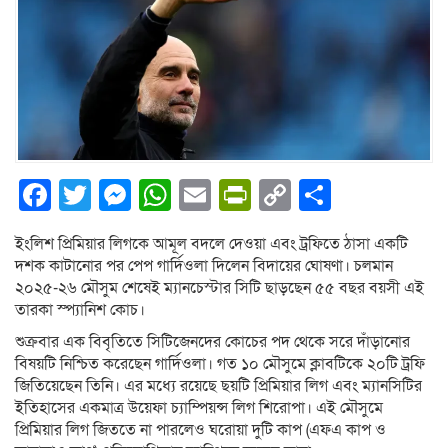
Facebook
Twitter
Messenger
WhatsApp
Email
PrintFriendly
Copy
Share
Link
ইংলিশ প্রিমিয়ার লিগকে আমূল বদলে দেওয়া এবং ট্রফিতে ঠাসা একটি
দশক কাটানোর পর পেপ গার্দিওলা দিলেন বিদায়ের ঘোষণা। চলমান
২০২৫-২৬ মৌসুম শেষেই ম্যানচেস্টার সিটি ছাড়ছেন ৫৫ বছর বয়সী এই
তারকা স্প্যানিশ কোচ।
শুক্রবার এক বিবৃতিতে সিটিজেনদের কোচের পদ থেকে সরে দাঁড়ানোর
বিষয়টি নিশ্চিত করেছেন গার্দিওলা। গত ১০ মৌসুমে ক্লাবটিকে ২০টি ট্রফি
জিতিয়েছেন তিনি। এর মধ্যে রয়েছে ছয়টি প্রিমিয়ার লিগ এবং ম্যানসিটির
ইতিহাসের একমাত্র উয়েফা চ্যাম্পিয়ন্স লিগ শিরোপা। এই মৌসুমে
প্রিমিয়ার লিগ জিততে না পারলেও ঘরোয়া দুটি কাপ (এফএ কাপ ও