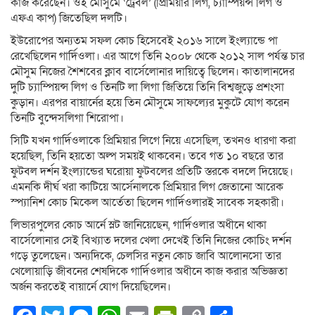
কাজ করেছেন। ওই মৌসুমে ‘ট্রেবল’ (প্রিমিয়ার লিগ, চ্যাম্পিয়ন্স লিগ ও
এফএ কাপ) জিতেছিল দলটি।
ইউরোপের অন্যতম সফল কোচ হিসেবেই ২০১৬ সালে ইংল্যান্ডে পা
রেখেছিলেন গার্দিওলা। এর আগে তিনি ২০০৮ থেকে ২০১২ সাল পর্যন্ত চার
মৌসুম নিজের শৈশবের ক্লাব বার্সেলোনার দায়িত্বে ছিলেন। কাতালানদের
দুটি চ্যাম্পিয়ন্স লিগ ও তিনটি লা লিগা জিতিয়ে তিনি বিশ্বজুড়ে প্রশংসা
কুড়ান। এরপর বায়ার্নের হয়ে তিন মৌসুমে সাফল্যের মুকুটে যোগ করেন
তিনটি বুন্দেসলিগা শিরোপা।
সিটি যখন গার্দিওলাকে প্রিমিয়ার লিগে নিয়ে এসেছিল, তখনও ধারণা করা
হয়েছিল, তিনি হয়তো অল্প সময়ই থাকবেন। তবে গত ১০ বছরে তার
ফুটবল দর্শন ইংল্যান্ডের ঘরোয়া ফুটবলের প্রতিটি স্তরকে বদলে দিয়েছে।
এমনকি দীর্ঘ খরা কাটিয়ে আর্সেনালকে প্রিমিয়ার লিগ জেতানো আরেক
স্প্যানিশ কোচ মিকেল আর্তেতা ছিলেন গার্দিওলারই সাবেক সহকারী।
লিভারপুলের কোচ আর্নে স্লট জানিয়েছেন, গার্দিওলার অধীনে থাকা
বার্সেলোনার সেই বিখ্যাত দলের খেলা দেখেই তিনি নিজের কোচিং দর্শন
গড়ে তুলেছেন। অন্যদিকে, চেলসির নতুন কোচ জাবি আলোনসো তার
খেলোয়াড়ি জীবনের শেষদিকে গার্দিওলার অধীনে কাজ করার অভিজ্ঞতা
অর্জন করতেই বায়ার্নে যোগ দিয়েছিলেন।