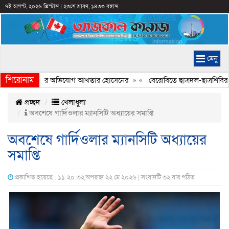
৭ই আগস্ট, ২০২৬ খ্রিস্টাব্দ
|
২৩শে শ্রাবণ, ১৪৩৩ বঙ্গাব্দ
মেনু
শিরোনাম
রে ইতিহাস বিকৃত করার অভিযোগ আখতার হোসেনের
» «
বেরোবিতে ছাত্রদল-ছাত্রশিবির স
প্রচ্ছদ
খেলাধুলা
অবশেষে গার্দিওলার ম্যানসিটি অধ্যায়ের সমাপ্তি
অবশেষে গার্দিওলার ম্যানসিটি অধ্যায়ের
সমাপ্তি
প্রকাশিত হয়েছে : ১১:২০:৩২,অপরাহ্ন ২২ মে ২০২৬ | সংবাদটি ৩২ বার পঠিত