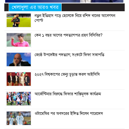
খেলাধুলা এর আরও খবর
নতুন ইতিহাস গড়ে ছেলেকে নিয়ে রশিদ খানের আবেগঘন
পোস্ট
কেন ১ বছর আগের পদত্যাগপত্র গ্রহণ বিসিবির?
জ্যেষ্ঠ উপদেষ্টার পদত্যাগ, সংকটে ফিফা সভাপতি
২০২৭ বিশ্বকাপের ভেন্যু চূড়ান্ত করল আইসিসি
আর্জেন্টিনার বিরুদ্ধে ফিফার শাস্তিমূলক কার্যক্রম
ওটামেন্ডির পর অবসরের ইঙ্গিত দিলেন পারেদেস