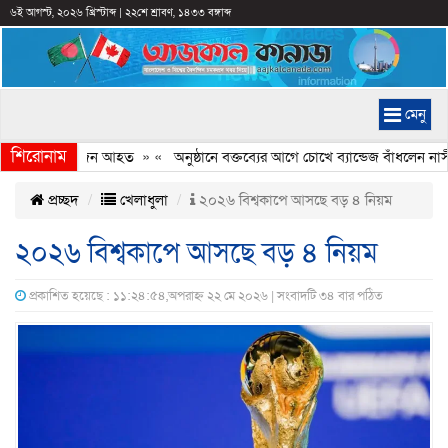
৬ই আগস্ট, ২০২৬ খ্রিস্টাব্দ
|
২২শে শ্রাবণ, ১৪৩৩ বঙ্গাব্দ
মেনু
শিরোনাম
 সংঘর্ষ, কয়েকজন আহত
» «
অনুষ্ঠানে বক্তব্যের আগে চোখে ব্যান্ডেজ বাঁধলেন নাসীরু
প্রচ্ছদ
খেলাধুলা
২০২৬ বিশ্বকাপে আসছে বড় ৪ নিয়ম
২০২৬ বিশ্বকাপে আসছে বড় ৪ নিয়ম
প্রকাশিত হয়েছে : ১১:২৪:৫৪,অপরাহ্ন ২২ মে ২০২৬ | সংবাদটি ৩৪ বার পঠিত