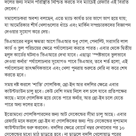
দলের জন্য সমান পরিস্থিতি নিশ্চিত করতে সব ম্যাচেই রেফারি এই বিরতি
দেবেন।’
সমালোচকরা অবশ্য বলছেন, এতে ম্যাচ কার্যত চার ভাগে ভাগ হয়ে যায়;
যা আমেরিকার শীর্ষ খেলাগুলোর ধাঁচে এবং মার্কিন সম্প্রচারকদের বিজ্ঞাপন
দেওয়ার সুযোগ করে দেয়।
ভিএআরের নতুন ক্ষমতা আগে ভিএআর শুধু গোল, পেনাল্টি, সরাসরি লাল
কার্ড ও ভুল পরিচয়ের ক্ষেত্রে পর্যালোচনা করতে পারত। এবার থেকে দ্বিতীয়
হলুদ কার্ডের ঘটনাও ভিএআরে দেখা যাবে। এছাড়া ‘স্পষ্টভাবে ভুলভাবে
দেওয়া কর্নার’ পর্যালোচনার সুযোগও পাবে ভিএআর, তবে শর্ত হলো, এই
পর্যালোচনা তাৎক্ষণিকভাবে এবং খেলা পুনরায় শুরুতে দেরি না করে শেষ
করতে হবে।
সময় নষ্ট করলে ‘শাস্তি’ গোলকিক, থ্রো-ইন আর বদলির ক্ষেত্রে এবার
কাউন্টডাউন চালু হবে। কেউ বেশি সময় নিলে বল চলে যাবে প্রতিপক্ষের
কাছে। মানে গোলকিক হয়ে যেতে পারে কর্নার, আর থ্রো-ইন চলে যেতে
পারে অন্য দলের হাতে।
ইতোমধ্যে গোলকিপারদের জন্য আট সেকেন্ডের সীমা চালু আছে। এবার
রেফারি মনে করলে থ্রো-ইন বা গোলকিকের জন্য পাঁচ সেকেন্ডের দৃশ্যমান
কাউন্টডাউন শুরু করবেন। বদলির ক্ষেত্রে বোর্ডে নম্বর দেখানোর পর ১০
সেকেন্ডের মধ্যে মাঠ ছাড়তে হবে। না ছাড়লে বদলি খেলোয়াড় পরের