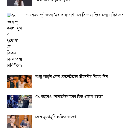
পরিশ্রমের স্বীকৃতি: বুবলী
৭০ বছর পূর্ণ করল ‘মুখ ও মুখোশ’: যে সিনেমা দিয়ে জন্ম ঢালিউডের
আল্লু আর্জুন কেন কেঁদেছিলেন শ্রীদেবীর বিয়ের দিন
৭৯ বছরেও শোয়ার্জনেগারের ফিট থাকার রহস্য
ফের মুখোমুখি হৃতিক-কঙ্গনা