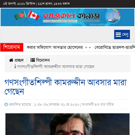
৬ই আগস্ট, ২০২৬ খ্রিস্টাব্দ
|
২২শে শ্রাবণ, ১৪৩৩ বঙ্গাব্দ
মেনু
শিরোনাম
চিত্রে ইতিহাস বিকৃত করার অভিযোগ আখতার হোসেনের
» «
বেরোবিতে ছাত্রদল-ছাত্রশিব
প্রচ্ছদ
বিনোদন
গণসংগীতশিল্পী কামরুদ্দীন আবসার মারা গেছেন
গণসংগীতশিল্পী কামরুদ্দীন আবসার মারা
গেছেন
প্রকাশিত হয়েছে : ১:৩৮:৩৯,অপরাহ্ন ৩১ মে ২০২৬ | সংবাদটি ৪৩ বার পঠিত