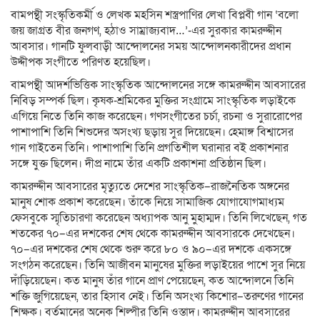
বামপন্থী সংস্কৃতিকর্মী ও লেখক মহসিন শস্ত্রপাণির লেখা বিপ্লবী গান ‘বলো
জয় জাগ্রত বীর জনগণ, হঠাও সাম্রাজ্যবাদ…’-এর সুরকার কামরুদ্দীন
আবসার। গানটি ফুলবাড়ী আন্দোলনের সময় আন্দোলনকারীদের প্রধান
উদ্দীপক সংগীতে পরিণত হয়েছিল।
বামপন্থী আদর্শভিত্তিক সাংস্কৃতিক আন্দোলনের সঙ্গে কামরুদ্দীন আবসারের
নিবিড় সম্পর্ক ছিল। কৃষক-শ্রমিকের মুক্তির সংগ্রামে সাংস্কৃতিক লড়াইকে
এগিয়ে নিতে তিনি কাজ করেছেন। গণসংগীতের চর্চা, রচনা ও সুরারোপের
পাশাপাশি তিনি শিশুদের অসংখ্য ছড়ায় সুর দিয়েছেন। হেমাঙ্গ বিশ্বাসের
গান গাইতেন তিনি। পাশাপাশি তিনি প্রগতিশীল ঘরানার বই প্রকাশনার
সঙ্গে যুক্ত ছিলেন। দীপ্র নামে তাঁর একটি প্রকাশনা প্রতিষ্ঠান ছিল।
কামরুদ্দীন আবসারের মৃত্যুতে দেশের সাংস্কৃতিক–রাজনৈতিক অঙ্গনের
মানুষ শোক প্রকাশ করেছেন। তাঁকে নিয়ে সামাজিক যোগাযোগমাধ্যম
ফেসবুকে স্মৃতিচারণা করেছেন অধ্যাপক আনু মুহাম্মদ। তিনি লিখেছেন, গত
শতকের ৭০–এর দশকের শেষ থেকে কামরুদ্দীন আবসারকে দেখেছেন।
৭০–এর দশকের শেষ থেকে শুরু করে ৮০ ও ৯০–এর দশকে একসঙ্গে
সংগঠন করেছেন। তিনি আজীবন মানুষের মুক্তির লড়াইয়ের পাশে সুর নিয়ে
দাঁড়িয়েছেন। কত মানুষ তাঁর গানে প্রাণ পেয়েছেন, কত আন্দোলনে তিনি
শক্তি জুগিয়েছেন, তার হিসাব নেই। তিনি অসংখ্য কিশোর–তরুণের গানের
শিক্ষক। বর্তমানের অনেক শিল্পীর তিনি ওস্তাদ। কামরুদ্দীন আবসারের