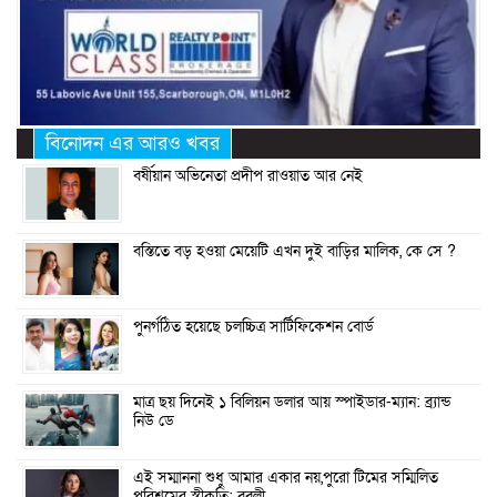
বিনোদন এর আরও খবর
বর্ষীয়ান অভিনেতা প্রদীপ রাওয়াত আর নেই
বস্তিতে বড় হওয়া মেয়েটি এখন দুই বাড়ির মালিক, কে সে ?
পুনর্গঠিত হয়েছে চলচ্চিত্র সার্টিফিকেশন বোর্ড
মাত্র ছয় দিনেই ১ বিলিয়ন ডলার আয় স্পাইডার-ম্যান: ব্র্যান্ড
নিউ ডে
এই সম্মাননা শুধু আমার একার নয়,পুরো টিমের সম্মিলিত