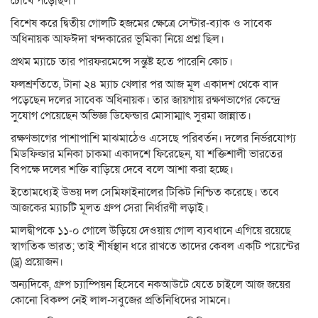
চোখে পড়েছিল।
বিশেষ করে দ্বিতীয় গোলটি হজমের ক্ষেত্রে সেন্টার-ব্যাক ও সাবেক
অধিনায়ক আফঈদা খন্দকারের ভূমিকা নিয়ে প্রশ্ন ছিল।
প্রথম ম্যাচে তার পারফরমেন্সে সন্তুষ্ট হতে পারেনি কোচ।
ফলশ্রুতিতে, টানা ২৪ ম্যাচ খেলার পর আজ মূল একাদশ থেকে বাদ
পড়েছেন দলের সাবেক অধিনায়ক। তার জায়গায় রক্ষণভাগের কেন্দ্রে
সুযোগ পেয়েছেন অভিজ্ঞ ডিফেন্ডার মোসাম্মাৎ সুরমা জান্নাত।
রক্ষণভাগের পাশাপাশি মাঝমাঠেও এসেছে পরিবর্তন। দলের নির্ভরযোগ্য
মিডফিল্ডার মনিকা চাকমা একাদশে ফিরেছেন, যা শক্তিশালী ভারতের
বিপক্ষে দলের শক্তি বাড়িয়ে দেবে বলে আশা করা হচ্ছে।
ইতোমধ্যেই উভয় দল সেমিফাইনালের টিকিট নিশ্চিত করেছে। তবে
আজকের ম্যাচটি মূলত গ্রুপ সেরা নির্ধারণী লড়াই।
মালদ্বীপকে ১১-০ গোলে উড়িয়ে দেওয়ায় গোল ব্যবধানে এগিয়ে রয়েছে
স্বাগতিক ভারত; তাই শীর্ষস্থান ধরে রাখতে তাদের কেবল একটি পয়েন্টের
(ড্র) প্রয়োজন।
অন্যদিকে, গ্রুপ চ্যাম্পিয়ন হিসেবে নকআউটে যেতে চাইলে আজ জয়ের
কোনো বিকল্প নেই লাল-সবুজের প্রতিনিধিদের সামনে।