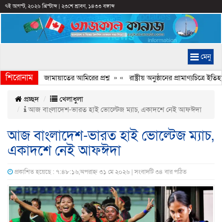
৭ই আগস্ট, ২০২৬ খ্রিস্টাব্দ
|
২৩শে শ্রাবণ, ১৪৩৩ বঙ্গাব্দ
মেনু
শিরোনাম
হচ্ছে কেন, জামায়াতের আমিরের প্রশ্ন
» «
রাষ্ট্রীয় অনুষ্ঠানের প্রামাণ্যচিত্রে 
প্রচ্ছদ
খেলাধুলা
আজ বাংলাদেশ-ভারত হাই ভোল্টেজ ম্যাচ, একাদশে নেই আফঈদা
আজ বাংলাদেশ-ভারত হাই ভোল্টেজ ম্যাচ,
একাদশে নেই আফঈদা
প্রকাশিত হয়েছে : ৭:৪৮:১৬,অপরাহ্ন ৩১ মে ২০২৬ | সংবাদটি ৩৪ বার পঠিত