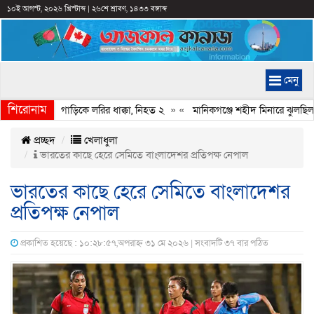
১০ই আগস্ট, ২০২৬ খ্রিস্টাব্দ
|
২৬শে শ্রাবণ, ১৪৩৩ বঙ্গাব্দ
মেনু
শিরোনাম
মনে থাকা চার গাড়িকে লরির ধাক্কা, নিহত ২
» «
মানিকগঞ্জে শহীদ মিনারে ঝুলছিল ক
প্রচ্ছদ
খেলাধুলা
ভারতের কাছে হেরে সেমিতে বাংলাদেশর প্রতিপক্ষ নেপাল
ভারতের কাছে হেরে সেমিতে বাংলাদেশর
প্রতিপক্ষ নেপাল
প্রকাশিত হয়েছে : ১০:২৮:৫৭,অপরাহ্ন ৩১ মে ২০২৬ | সংবাদটি ৩৭ বার পঠিত