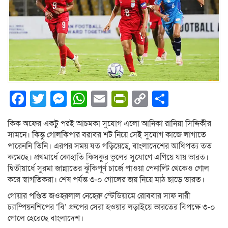
Facebook
Twitter
Messenger
WhatsApp
Email
PrintFriendly
Copy
Share
Link
কিক অফের একটু পরই আচমকা সুযোগ এলো আনিকা রানিয়া সিদ্দিকীর
সামনে। কিন্তু গোলকিপার বরাবর শট নিয়ে সেই সুযোগ কাজে লাগাতে
পারেননি তিনি। এরপর সময় যত গড়িয়েছে, বাংলাদেশের আধিপত্য তত
কমেছে। প্রথমার্ধে কোহাতি কিসকুর ভুলের সুযোগে এগিয়ে যায় ভারত।
দ্বিতীয়ার্ধে সুরমা জান্নাতের ঝুঁকিপূর্ণ চার্জে পাওয়া পেনাল্টি থেকেও গোল
করে স্বাগতিকরা। শেষ পর্যন্ত ৩-০ গোলের জয় নিয়ে মাঠ ছাড়ে ভারত।
গোয়ার পণ্ডিত জওহরলাল নেহেরু স্টেডিয়ামে রোববার সাফ নারী
চ্যাম্পিয়নশিপের ‘বি’ গ্রুপের সেরা হওয়ার লড়াইয়ে ভারতের বিপক্ষে ৩-০
গোলে হেরেছে বাংলাদেশ।