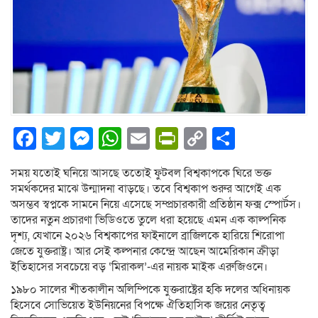
Facebook
Twitter
Messenger
WhatsApp
Email
PrintFriendly
Copy
Share
Link
সময় যতোই ঘনিয়ে আসছে ততোই ফুটবল বিশ্বকাপকে ঘিরে ভক্ত
সমর্থকদের মাঝে উন্মাদনা বাড়ছে। তবে বিশ্বকাপ শুরুর আগেই এক
অসম্ভব স্বপ্নকে সামনে নিয়ে এসেছে সম্প্রচারকারী প্রতিষ্ঠান ফক্স স্পোর্টস।
তাদের নতুন প্রচারণা ভিডিওতে তুলে ধরা হয়েছে এমন এক কাল্পনিক
দৃশ্য, যেখানে ২০২৬ বিশ্বকাপের ফাইনালে ব্রাজিলকে হারিয়ে শিরোপা
জেতে যুক্তরাষ্ট্র। আর সেই কল্পনার কেন্দ্রে আছেন আমেরিকান ক্রীড়া
ইতিহাসের সবচেয়ে বড় ‘মিরাকল’-এর নায়ক মাইক এরুজিওনে।
১৯৮০ সালের শীতকালীন অলিম্পিকে যুক্তরাষ্ট্রের হকি দলের অধিনায়ক
হিসেবে সোভিয়েত ইউনিয়নের বিপক্ষে ঐতিহাসিক জয়ের নেতৃত্ব