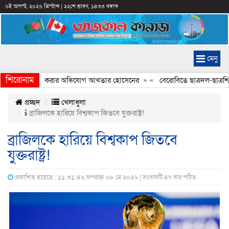
৬ই আগস্ট, ২০২৬ খ্রিস্টাব্দ
|
২২শে শ্রাবণ, ১৪৩৩ বঙ্গাব্দ
মেনু
শিরোনাম
চিত্রে ইতিহাস বিকৃত করার অভিযোগ আখতার হোসেনের
» «
বেরোবিতে ছাত্রদল-ছাত্রশিবি
প্রচ্ছদ
খেলাধুলা
ব্রাজিলকে হারিয়ে বিশ্বকাপ জিতবে যুক্তরাষ্ট্র!
ব্রাজিলকে হারিয়ে বিশ্বকাপ জিতবে
যুক্তরাষ্ট্র!
প্রকাশিত হয়েছে : ১১:৩১:৪৯,অপরাহ্ন ০৮ মে ২০২৬ | সংবাদটি ৪৭ বার পঠিত