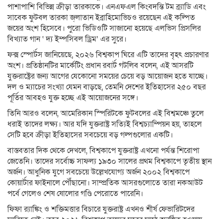
পাশাপাশি বিভিন্ন ক্রীড়া তারকাকে। এনএফএল কিংবদন্তি টম ব্র্যাডি এবং
সাবেক ফুটবল তারকা জ্লাতান ইব্রাহিমোভিচও রয়েছেন এই কল্পিত
জয়ের অংশ হিসেবে। পুরো ভিডিওটি সাজানো হয়েছে এলভিস প্রিসলির
বিখ্যাত গান ‘ দ্য ইম্পসিবল ড্রিম’ এর সুরে।
ফক্স স্পোর্টস জানিয়েছে, ২০২৬ বিশ্বকাপ ঘিরে এটি তাদের বৃহৎ প্রচারণার
অংশ। প্রতিষ্ঠানটির মার্কেটিং প্রধান রবার্ট গটলিব বলেন, এই আসরটি
যুক্তরাষ্ট্রের জন্য আগের যেকোনো সময়ের চেয়ে বড় আয়োজন হতে যাচ্ছে।
দল ও ম্যাচের সংখ্যা যেমন বাড়ছে, তেমনি দেশের ইতিহাসের ২৫০ বছর
পূর্তির আবহও যুক্ত হচ্ছে এই আয়োজনের সঙ্গে।
তিনি আরও বলেন, আমেরিকান স্পিরিটকে ফুটবলের এই বিশ্বমঞ্চে তুলে
ধরাই তাদের লক্ষ্য। আর যদি যুক্তরাষ্ট্র সত্যিই বিশ্বচ্যাম্পিয়ন হয়, তাহলে
সেটি হবে ক্রীড়া ইতিহাসের সবচেয়ে বড় গল্পগুলোর একটি।
বাস্তবতার দিক থেকে দেখলে, বিশ্বকাপে যুক্তরাষ্ট্র এখনো পর্যন্ত শিরোপা
জেতেনি। তাদের সর্বোচ্চ সাফল্য ১৯৩০ সালের প্রথম বিশ্বকাপে তৃতীয় স্থান
অর্জন। আধুনিক যুগে সবচেয়ে উল্লেখযোগ্য অর্জন ২০০২ বিশ্বকাপে
কোয়ার্টার ফাইনালে পৌঁছানো। সাম্প্রতিক আসরগুলোতে তারা নকআউট
পর্বে গেলেও শেষ ষোলোর গণ্ডি পেরোতে পারেনি।
ফিফা র‍্যাঙ্কিং ও শক্তিমত্তার বিচারে যুক্তরাষ্ট্র এখনও শীর্ষ ফেভারিটদের