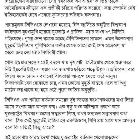
দিয়েছিলেন এরুজিওনে। সেই ‘মিরাকল অন আইস’ কীর্তিই তাকে
আমেরিকান ক্রীড়ায় এক প্রতীকী চরিত্রে পরিণত করেছে। ফক্স স্পোর্টস সেই
ইতিহাসকেই টেনে এনেছে ফুটবলের ভবিষ্যৎ কল্পনায়।
প্রচারমূলক ভিডিওতে দেখানো হয়েছে, নিউ জার্সিতে অনুষ্ঠিত বিশ্বকাপ
ফাইনালে মুখোমুখি হয়েছে যুক্তরাষ্ট্র ও ব্রাজিল। ম্যাচ তখন ৯৭ মিনিটে
গড়িয়েছে। পুরো দেশ থমকে আছে টেলিভিশনের সামনে। এমন উত্তেজনার
মুহূর্তে ক্রিশ্চিয়ান পুলিসিকের কর্নার থেকে আসে সেই শেষ আক্রমণ, যা
থেকে জন্ম নেয় ম্যাচ নির্ধারণী গোল।
গোল হওয়ার সঙ্গে সঙ্গেই বদলে যায় দৃশ্যপট। স্টেডিয়াম থেকে শুরু করে
নিউ ইয়র্কের টাইমস স্কয়ার সব জায়গায় ছড়িয়ে পড়ে উল্লাস। ড্রয়িংরুম, বার
কিংবা ফ্যান জোন সবখানেই বাঁধভাঙা আনন্দে মেতে ওঠে মানুষ।
বিজ্ঞাপনটি যেন বোঝাতে চায়, এমন কোনো মুহূর্ত বাস্তবে এলে তা শুধু
মাঠের জয় থাকে না, হয়ে ওঠে পুরো জাতির অনুভূতি।
ভিডিওর এক পর্যায়ে বর্তমান সময়ের দুই ভক্তের কথোপকথনের মধ্য দিয়ে
আসে সংশয় আর আশার দ্বন্দ্ব। এক বন্ধু যখন অবিশ্বাস প্রকাশ করে
যুক্তরাষ্ট্রের বিশ্বকাপ জয়ের সম্ভাবনা নিয়ে, তখন অন্যজন সম্ভাবনার কথা
বলে। ঠিক সেই মুহূর্তেই হাজির হন এরুজিওনে, যিনি প্রশ্ন রেখে যান অসম্ভব
বলে কি সত্যিই কিছু আছে?
এই প্রচারণায় আরও দেখা গেছে যুক্তরাষ্ট্রের বর্তমান খেলোয়াড়দের