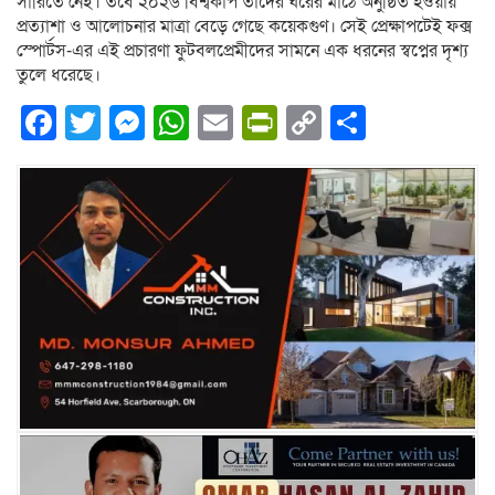
সারিতে নেই। তবে ২০২৬ বিশ্বকাপ তাদের ঘরের মাঠে অনুষ্ঠিত হওয়ায়
প্রত্যাশা ও আলোচনার মাত্রা বেড়ে গেছে কয়েকগুণ। সেই প্রেক্ষাপটেই ফক্স
স্পোর্টস-এর এই প্রচারণা ফুটবলপ্রেমীদের সামনে এক ধরনের স্বপ্নের দৃশ্য
তুলে ধরেছে।
Facebook
Twitter
Messenger
WhatsApp
Email
PrintFriendly
Copy
Share
Link