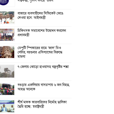
সতর্কতা, পুলিশ বলছে ‘গুজব’
বাজারে ব্যবসায়ীদের সিন্ডিকেট ভেঙে
দেওয়া হবে: আইনমন্ত্রী
চিকিৎসক সমাবেশের উদ্বোধন করলেন
প্রধানমন্ত্রী
ডেপুটি স্পিকারের নামে ‘জাল’ ডিও
লেটার, বরগুনার এসিল্যান্ডের বিরুদ্ধে
মামলা
৭ জেলায় ঝোড়ো হাওয়াসহ বজ্রবৃষ্টির শঙ্কা
বগুড়ার এরুলিয়ায় বাসচাপায় ৬ জন নিহত,
আহত অনেকে
শীর্ষ মাদক কারবারিদের নির্মোহ তালিকা
তৈরি হচ্ছে: স্বরাষ্ট্রমন্ত্রী