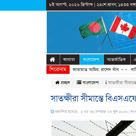
৮ই আগস্ট, ২০২৬ খ্রিস্টাব্দ
|
২৪শে শ্রাবণ, ১৪৩৩ বঙ্গা
কানাডা
বাংলাদেশ
আন্তর্জাতিক
এ
শিরোনাম
ণঅভ্যুত্থানের সঙ্গে প্রথম বেইমানি করেন জামায়াত আমির: রাশেদ খাঁন
» «
বাড়ির প
প্রচ্ছদ
বাংলাদেশ
সাতক্ষীরা সীমান
সাতক্ষীরা সীমান্তে বিএসএ
প্রকাশিত হয়েছে : ২:৩৫:৩৮,অপরাহ্ন ০৩ জুন ২০২৬ | সংব