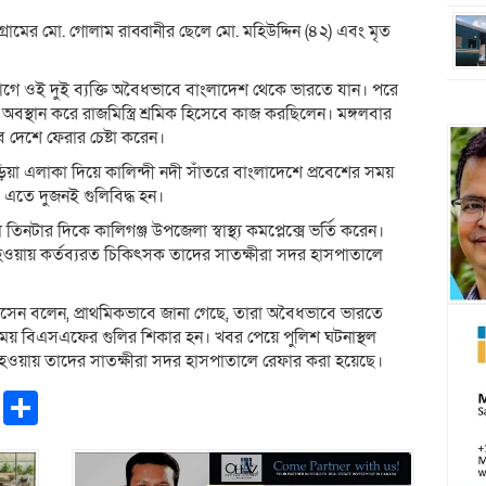
ামের মো. গোলাম রাব্বানীর ছেলে মো. মহিউদ্দিন (৪২) এবং মৃত
বছর আগে ওই দুই ব্যক্তি অবৈধভাবে বাংলাদেশ থেকে ভারতে যান। পরে
অবস্থান করে রাজমিস্ত্রি শ্রমিক হিসেবে কাজ করছিলেন। মঙ্গলবার
 দেশে ফেরার চেষ্টা করেন।
শঝাড়িয়া এলাকা দিয়ে কালিন্দী নদী সাঁতরে বাংলাদেশে প্রবেশের সময়
 এতে দুজনই গুলিবিদ্ধ হন।
তিনটার দিকে কালিগঞ্জ উপজেলা স্বাস্থ্য কমপ্লেক্সে ভর্তি করেন।
হওয়ায় কর্তব্যরত চিকিৎসক তাদের সাতক্ষীরা সদর হাসপাতালে
েল হোসেন বলেন, প্রাথমিকভাবে জানা গেছে, তারা অবৈধভাবে ভারতে
য় বিএসএফের গুলির শিকার হন। খবর পেয়ে পুলিশ ঘটনাস্থল
হওয়ায় তাদের সাতক্ষীরা সদর হাসপাতালে রেফার করা হয়েছে।
pp
ntFriendly
Copy
Share
Link