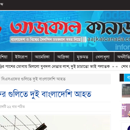
ব্দ
শিয়া
ইউরোপ
আমেরিকা
আফ্রিকা
মুক্তমত
খেলাধুলা
অর্থনীতি
াশের ডোবায় মিললো যুবদল নেতার লাশ, দুই চাচাতো ভাই পলাতক
» «
শেখ হাসিনা
ব
্তে বিএসএফের গুলিতে দুই বাংলাদেশি আহত
ফের গুলিতে দুই বাংলাদেশি আহত
াদটি ২২ বার পঠিত