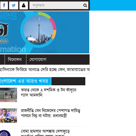
বিনোদন
যোগাযোগ
কে ফিরিয়ে আনতে দেরি হচ্ছে কেন, জামায়াতের আমিরের প্রশ্ন
» «
রাষ্ট্রীয় অনুষ্
াংলাদেশ এর আরও খবর
ভারত থেকে ২ দশমিক ৩ টন কাঁদুনে
গ্যাস আমদানি
রাজনীতি যেন নিজেদের পেশাগত দায়িত্ব
পালনে বিঘ্ন না ঘটায়: প্রধানমন্ত্রী
বোমা হামলার আশঙ্কায় দেশজুড়ে